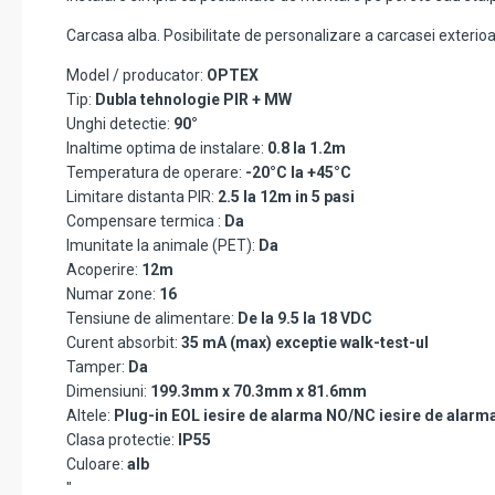
Carcasa alba. Posibilitate de personalizare a carcasei exterioare
Model / producator:
OPTEX
Tip:
Dubla tehnologie PIR + MW
Unghi detectie:
90°
Inaltime optima de instalare:
0.8 la 1.2m
Temperatura de operare:
-20°C la +45°C
Limitare distanta PIR:
2.5 la 12m in 5 pasi
Compensare termica :
Da
Imunitate la animale (PET):
Da
Acoperire:
12m
Numar zone:
16
Tensiune de alimentare:
De la 9.5 la 18 VDC
Curent absorbit:
35 mA (max) exceptie walk-test-ul
Tamper:
Da
Dimensiuni:
199.3mm x 70.3mm x 81.6mm
Altele:
Plug-in EOL iesire de alarma NO/NC iesire de alarm
Clasa protectie:
IP55
Culoare:
alb
"