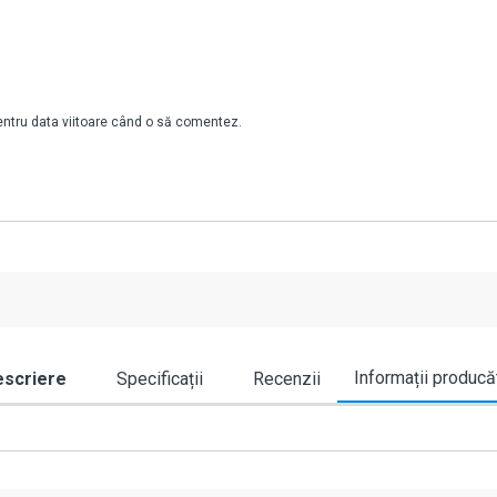
pentru data viitoare când o să comentez.
Informații producă
scriere
Specificații
Recenzii