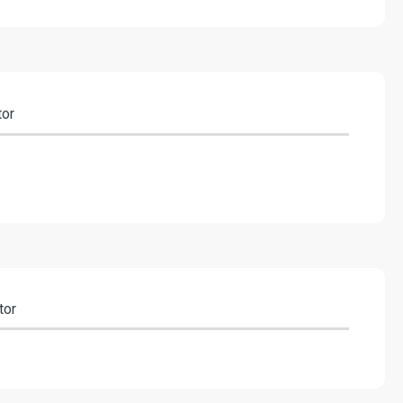
tor
tor