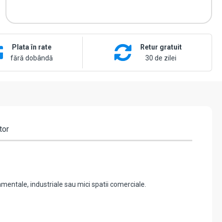
Plata în rate
Retur gratuit
fără dobândă
30 de zilei
tor
amentale, industriale sau mici spatii comerciale.