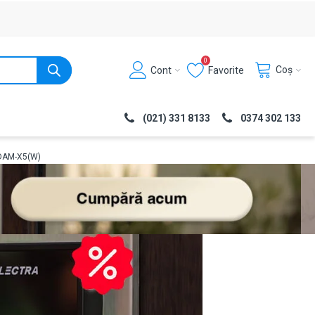
0
Coș
Cont
Favorite
(021) 331 8133
0374 302 133
-DAM-X5(W)