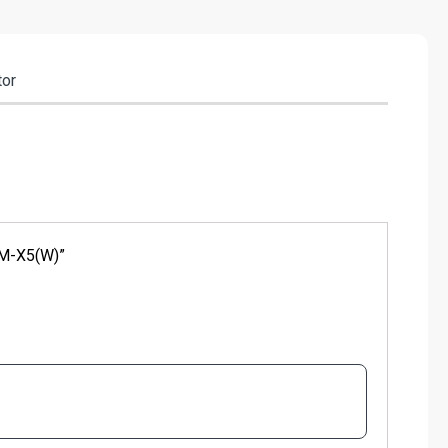
tor
AM-X5(W)”