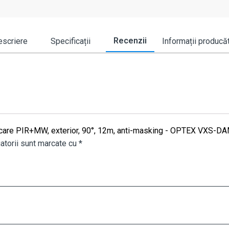
Recenzii
scriere
Specificații
Informații producă
miscare PIR+MW, exterior, 90°, 12m, anti-masking - OPTEX VXS-D
atorii sunt marcate cu
*