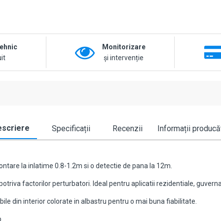
tehnic
Monitorizare
it
și intervenție
scriere
Specificații
Recenzii
Informații producă
ntare la inlatime 0.8-1.2m si o detectie de pana la 12m.
riva factorilor perturbatori. Ideal pentru aplicatii rezidentiale, guvern
din interior colorate in albastru pentru o mai buna fiabilitate.
.