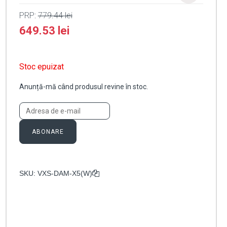
PRP:
779.44
lei
649.53
lei
Stoc epuizat
Anunță-mă când produsul revine în stoc.
ABONARE
SKU:
VXS-DAM-X5(W)