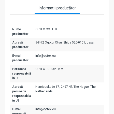
Informații producător
Nume
OPTEX CO., LTD.
producător
Adresă
5-8-12 Ogoto, Otsu, Shiga 520-0101, Japan
producător
E-mail
info@optex.eu
producător
Persoană
OPTEX EUROPE B.V
responsabilă
în UE
Adresă
Henricuskade 17, 2497 NB The Hague, The
persoană
Netherlands
responsabilă
în UE
E-mail
info@optex.eu
persoană