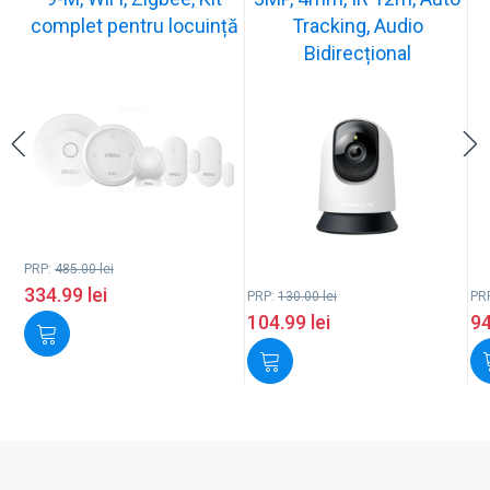
complet pentru locuință
Tracking, Audio
Bidirecțional
PRP:
485.00
lei
334.99
lei
PRP:
130.00
lei
PR
104.99
lei
9