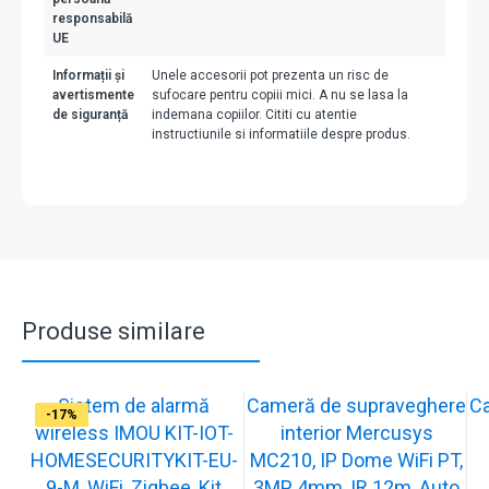
responsabilă
UE
Informații și
Unele accesorii pot prezenta un risc de
avertismente
sufocare pentru copiii mici. A nu se lasa la
de siguranță
indemana copiilor. Cititi cu atentie
instructiunile si informatiile despre produs.
Produse similare
Sistem de alarmă
Cameră de supraveghere
C
-31%
-19%
-21%
-13%
-15%
-20%
-12%
-13%
-16%
-17%
wireless IMOU KIT-IOT-
interior Mercusys
HOMESECURITYKIT-EU-
MC210, IP Dome WiFi PT,
9-M, WiFi, Zigbee, Kit
3MP, 4mm, IR 12m, Auto