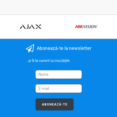
Abonează-te la newsletter
...și fii la curent cu noutățile
ABONEAZĂ-TE