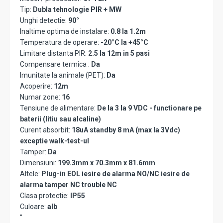
Tip:
Dubla tehnologie PIR + MW
Unghi detectie:
90°
Inaltime optima de instalare:
0.8 la 1.2m
Temperatura de operare:
-20°C la +45°C
Limitare distanta PIR:
2.5 la 12m in 5 pasi
Compensare termica :
Da
Imunitate la animale (PET):
Da
Acoperire:
12m
Numar zone:
16
Tensiune de alimentare:
De la 3 la 9 VDC - functionare pe
baterii (litiu sau alcaline)
Curent absorbit:
18uA standby 8 mA (max la 3Vdc)
exceptie walk-test-ul
Tamper:
Da
Dimensiuni:
199.3mm x 70.3mm x 81.6mm
Altele:
Plug-in EOL iesire de alarma NO/NC iesire de
alarma tamper NC trouble NC
Clasa protectie:
IP55
Culoare:
alb
"