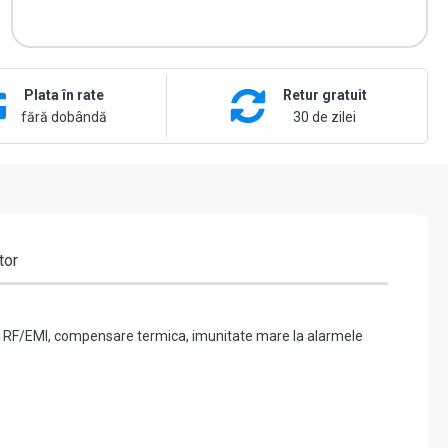
Plata în rate
Retur gratuit
fără dobândă
30 de zilei
tor
te RF/EMI, compensare termica, imunitate mare la alarmele