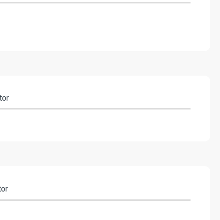
tor
tor