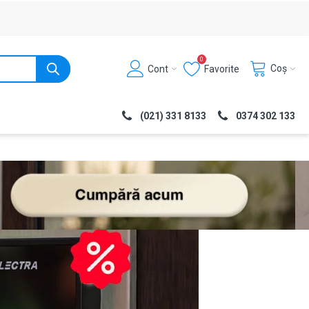
0
Coș
Cont
Favorite
(021) 331 8133
0374 302 133