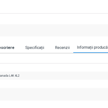
Informații producă
scriere
Specificații
Recenzii
Canada L4K 4L2