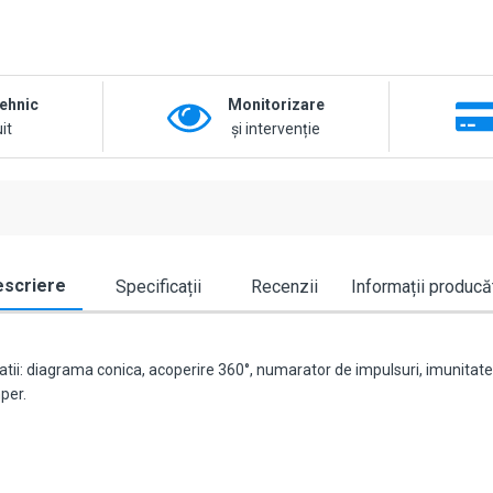
tehnic
Monitorizare
it
și intervenție
scriere
Specificații
Recenzii
Informații producă
tii: diagrama conica, acoperire 360°, numarator de impulsuri, imunita
per.