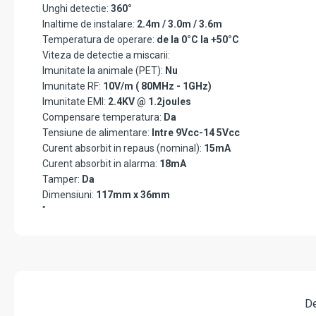
Unghi detectie:
360°
Inaltime de instalare:
2.4m / 3.0m / 3.6m
Temperatura de operare:
de la 0°C la +50°C
Viteza de detectie a miscarii:
Imunitate la animale (PET):
Nu
Imunitate RF:
10V/m ( 80MHz - 1GHz)
Imunitate EMI:
2.4KV @ 1.2joules
Compensare temperatura:
Da
Tensiune de alimentare:
Intre 9Vcc-14 5Vcc
Curent absorbit in repaus (nominal):
15mA
Curent absorbit in alarma:
18mA
Tamper:
Da
Dimensiuni:
117mm x 36mm
"
De