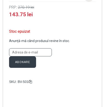
PRP:
270.19
lei
143.75
lei
Stoc epuizat
Anunță-mă când produsul revine în stoc.
ABONARE
SKU:
BV-501