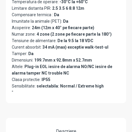
Temperatura de operare:
-30°C la +60°C
Limitare distanta PIR:
2.5 3.5 6 8.8 12m
Compensare termica :
Da
Imunitate la animale (PET):
Da
Acoperire:
24m (12m x 40° pe fiecare parte)
Numar zone:
4 zone (2 zone pe fiecare parte la 180°)
Tensiune de alimentare:
De la 9.5 la 18 VDC
Curent absorbit:
34 mA (max) exceptie walk-test-ul
Tamper:
Da
Dimensiuni:
199.7mm x 92.8mm x 52.7mm
Altele:
Plug-in EOL iesire de alarma NO/NC iesire de
alarma tamper NC trouble NC
Clasa protectie:
IP55
Sensibilitate:
selectabila: Normal / Extreme high
"
Descriere