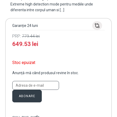
Extreme high detection mode pentru mediile unde
diferenta intre corpul uman si […]
Garanție 24 luni
PRP:
779.44
lei
649.53
lei
Stoc epuizat
Anunță-mă când produsul revine în stoc.
ABONARE