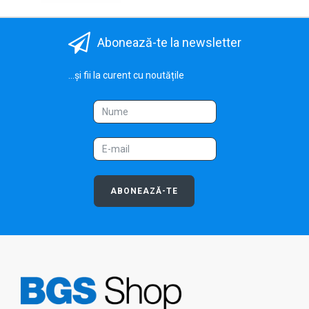
Abonează-te la newsletter
...și fii la curent cu noutățile
ABONEAZĂ-TE