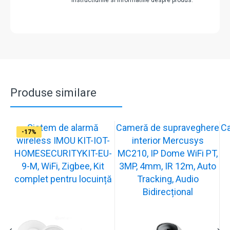
instructiunile si informatiile despre produs.
Produse similare
Sistem de alarmă
Cameră de supraveghere
C
-31%
-19%
-21%
-15%
-15%
-20%
-12%
-13%
-16%
-17%
wireless IMOU KIT-IOT-
interior Mercusys
HOMESECURITYKIT-EU-
MC210, IP Dome WiFi PT,
9-M, WiFi, Zigbee, Kit
3MP, 4mm, IR 12m, Auto
complet pentru locuință
Tracking, Audio
Bidirecțional