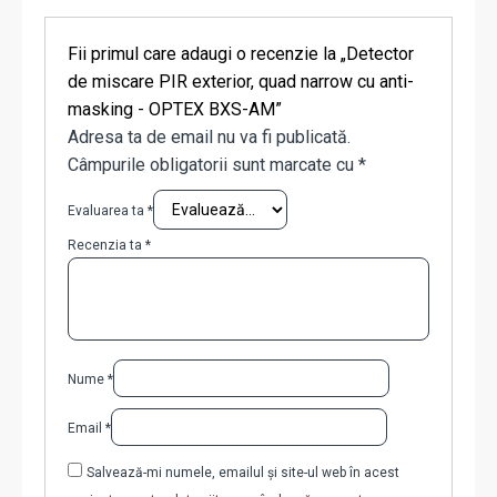
Fii primul care adaugi o recenzie la „Detector
de miscare PIR exterior, quad narrow cu anti-
masking - OPTEX BXS-AM”
Adresa ta de email nu va fi publicată.
Câmpurile obligatorii sunt marcate cu
*
Evaluarea ta
*
Recenzia ta
*
Nume
*
Email
*
Salvează-mi numele, emailul și site-ul web în acest