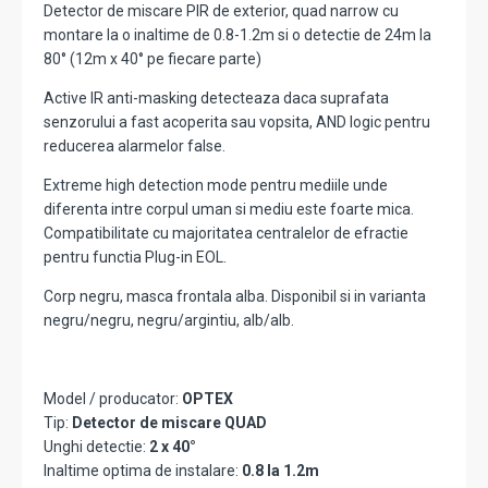
Detector de miscare PIR de exterior, quad narrow cu
montare la o inaltime de 0.8-1.2m si o detectie de 24m la
80° (12m x 40° pe fiecare parte)
Active IR anti-masking detecteaza daca suprafata
senzorului a fast acoperita sau vopsita, AND logic pentru
reducerea alarmelor false.
Extreme high detection mode pentru mediile unde
diferenta intre corpul uman si mediu este foarte mica.
Compatibilitate cu majoritatea centralelor de efractie
pentru functia Plug-in EOL.
Corp negru, masca frontala alba. Disponibil si in varianta
negru/negru, negru/argintiu, alb/alb.
Model / producator:
OPTEX
Tip:
Detector de miscare QUAD
Unghi detectie:
2 x 40°
Inaltime optima de instalare:
0.8 la 1.2m