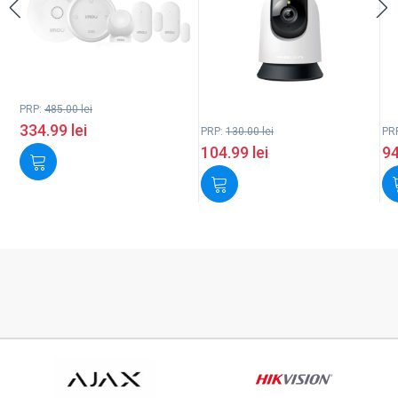
PRP:
485.00
lei
334.99
lei
PRP:
130.00
lei
PR
104.99
lei
9