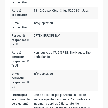
producător
Adresă
5-8-12 Ogoto, Otsu, Shiga 520-0101, Japan
producător
E-mail
info@optex.eu
producător
Persoană
OPTEX EUROPE B.V
responsabilă
în UE
Adresă
Henricuskade 17, 2497 NB The Hague, The
persoană
Netherlands
responsabilă
în UE
E-mail
info@optex.eu
persoană
responsabilă
UE
Informații și
Unele accesorii pot prezenta un risc de
avertismente
sufocare pentru copiii mici. A nu se lasa la
de siguranță
indemana copiilor. Cititi cu atentie