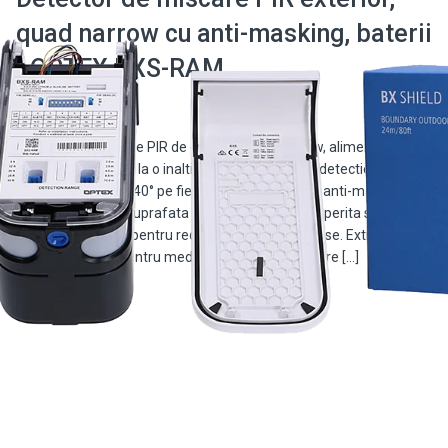
quad narrow cu anti-masking, baterii
- OPTEX BXS-RAM
Detector de miscare PIR de exterior, quad narrow, alimentare pe
baterii, cu montare la o inaltime de 0.8-1.2m si o detectie de
24m la 80° (12m x 40° pe fiecare parte) Active IR anti-masking
detecteaza daca suprafata senzorului a fast acoperita sau
vopsita, AND logic pentru reducerea alarmelor false. Extreme high
detection mode pentru mediile unde diferenta intre […]