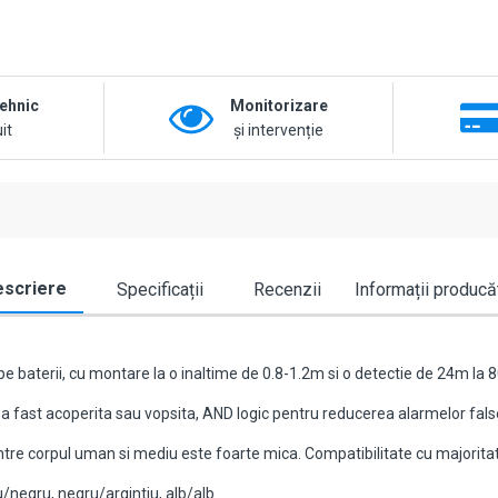
tehnic
Monitorizare
it
și intervenție
scriere
Specificații
Recenzii
Informații producă
e baterii, cu montare la o inaltime de 0.8-1.2m si o detectie de 24m la 8
 fast acoperita sau vopsita, AND logic pentru reducerea alarmelor fals
re corpul uman si mediu este foarte mica. Compatibilitate cu majoritate
u/negru, negru/argintiu, alb/alb.