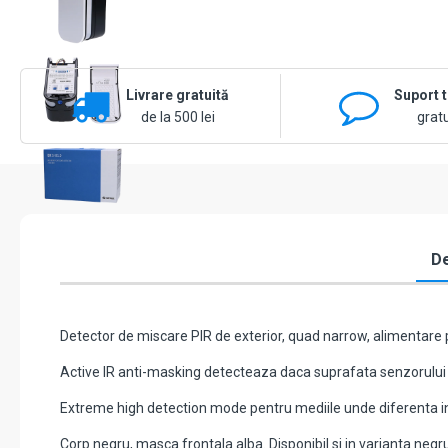
Livrare gratuită
Suport 
de la 500 lei
gratu
De
Detector de miscare PIR de exterior, quad narrow, alimentare p
Active IR anti-masking detecteaza daca suprafata senzorului a
Extreme high detection mode pentru mediile unde diferenta int
Corp negru, masca frontala alba. Disponibil si in varianta negr