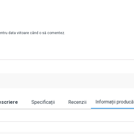
pentru data viitoare când o să comentez.
Informații producă
scriere
Specificații
Recenzii