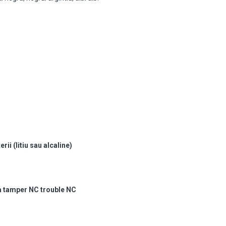
rii (litiu sau alcaline)
a tamper NC trouble NC