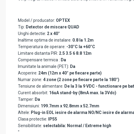
Model / producator:
OPTEX
Tip:
Detector de miscare QUAD
Unghi detectie:
2 x 40°
Inaltime optima de instalare:
0.8 la 1.2m
Temperatura de operare:
-30°C la +60°C
Limitare distanta PIR:
2.5 3.5 6 8.8 12m
Compensare termica :
Da
Imunitate la animale (PET):
Da
Acoperire:
24m (12m x 40° pe fiecare parte)
Numar zone:
4 zone (2 zone pe fiecare parte la 180°)
Tensiune de alimentare:
De la 3 la 9 VDC - functionare pe bate
Curent absorbit:
16uA stand-by (8mA max. la 3Vdc)
Tamper:
Da
Dimensiuni:
199.7mm x 92.8mm x 52.7mm
Altele:
Plug-in EOL iesire de alarma NO/NC iesire de alarm
Clasa protectie:
IP55
Sensibilitate:
selectabila: Normal / Extreme high
"