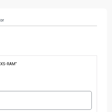
tor
X BXS-RAM”