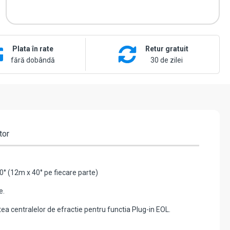
Plata în rate
Retur gratuit
fără dobândă
30 de zilei
tor
0° (12m x 40° pe fiecare parte)
e.
a centralelor de efractie pentru functia Plug-in EOL.