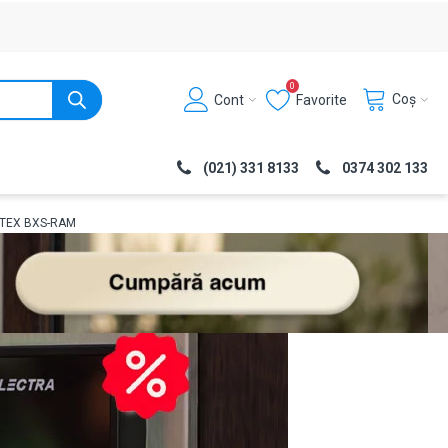
0
Coș
Cont
Favorite
(021) 331 8133
0374 302 133
 OPTEX BXS-RAM