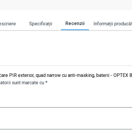
Recenzii
scriere
Specificații
Informații producă
scare PIR exterior, quad narrow cu anti-masking, baterii - OPTE
atorii sunt marcate cu
*