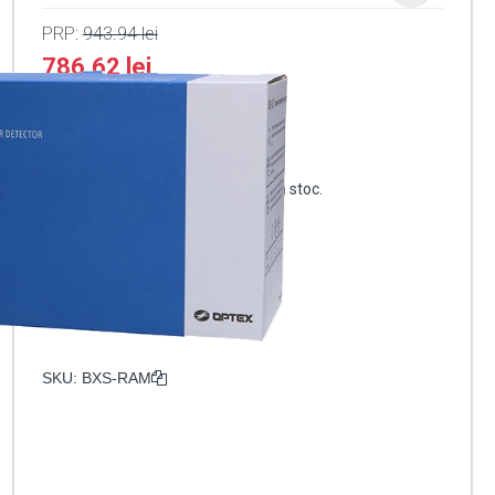
PRP:
943.94
lei
786.62
lei
Stoc epuizat
Anunță-mă când produsul revine în stoc.
ABONARE
SKU:
BXS-RAM