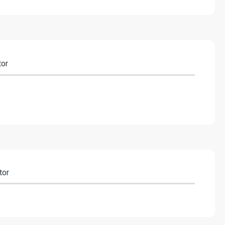
tor
tor