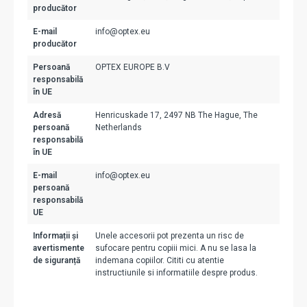
producător
E-mail
info@optex.eu
producător
Persoană
OPTEX EUROPE B.V
responsabilă
în UE
Adresă
Henricuskade 17, 2497 NB The Hague, The
persoană
Netherlands
responsabilă
în UE
E-mail
info@optex.eu
persoană
responsabilă
UE
Informații și
Unele accesorii pot prezenta un risc de
avertismente
sufocare pentru copiii mici. A nu se lasa la
de siguranță
indemana copiilor. Cititi cu atentie
instructiunile si informatiile despre produs.