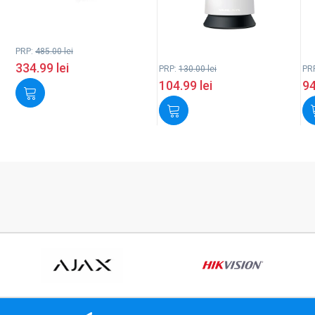
PRP:
485.00
lei
334.99
lei
PRP:
130.00
lei
PR
104.99
lei
9