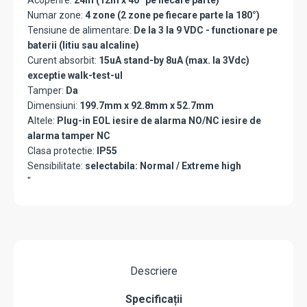
Acoperire:
24m (12m x 40° pe fiecare parte)
Numar zone:
4 zone (2 zone pe fiecare parte la 180°)
Tensiune de alimentare:
De la 3 la 9 VDC - functionare pe
baterii (litiu sau alcaline)
Curent absorbit:
15uA stand-by 8uA (max. la 3Vdc)
exceptie walk-test-ul
Tamper:
Da
Dimensiuni:
199.7mm x 92.8mm x 52.7mm
Altele:
Plug-in EOL iesire de alarma NO/NC iesire de
alarma tamper NC
Clasa protectie:
IP55
Sensibilitate:
selectabila: Normal / Extreme high
"
Descriere
Specificații