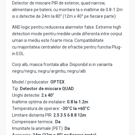
Detector de miscare PIR de exterior, quad narrow,
alimentare pe baterii, cu montare la o inaltime de 0.8-1.2m
si o detectie de 24m la 80° (12m x 40° pe fiecare parte)
AND logic pentru reducerea alarmelor false. Extreme high
detection mode pentru mediile unde diferenta intre corpul
uman si mediu este foarte mica. Compatibilitate
cu majoritatea centralelor de efractie pentru functia Plug-
in EOL.
Corp alb, masca frontala alba. Disponibil si in varianta
negru/negru, negru/argintiu, negru/alb.
Model / producator:
OPTEX
Tip:
Detector de miscare QUAD
Unghi detectie:
2 x 40°
Inaltime optima de instalare:
0.8 la 1.2m
Temperatura de operare:
-30°C la +60°C
Limitare distanta PIR:
2.5 3.5 6 8.8 12m
Compensare termica :
Da
Imunitate la animale (PET):
Da