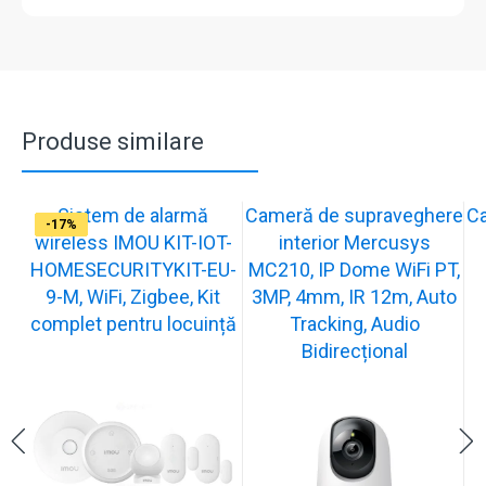
Produse similare
Sistem de alarmă
Cameră de supraveghere
C
-31%
-19%
-21%
-13%
-15%
-20%
-12%
-13%
-16%
-17%
wireless IMOU KIT-IOT-
interior Mercusys
HOMESECURITYKIT-EU-
MC210, IP Dome WiFi PT,
9-M, WiFi, Zigbee, Kit
3MP, 4mm, IR 12m, Auto
complet pentru locuință
Tracking, Audio
Bidirecțional