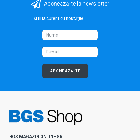
Abonează-te la newsletter
...și fii la curent cu noutățile
ABONEAZĂ-TE
BGS MAGAZIN ONLINE SRL