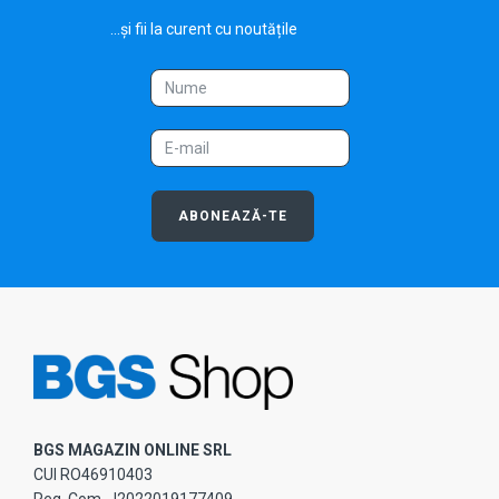
...și fii la curent cu noutățile
ABONEAZĂ-TE
BGS MAGAZIN ONLINE SRL
CUI RO46910403
Reg. Com. J2022019177409