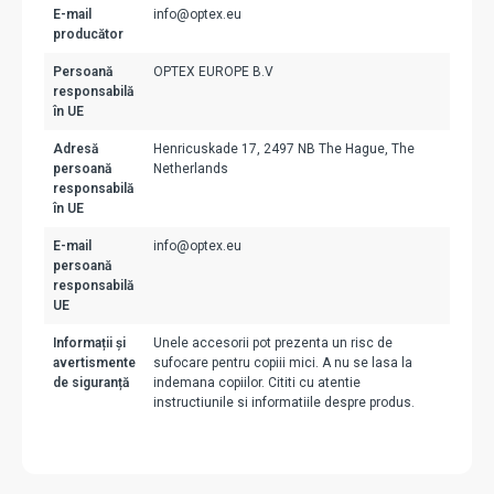
E-mail
info@optex.eu
producător
Persoană
OPTEX EUROPE B.V
responsabilă
în UE
Adresă
Henricuskade 17, 2497 NB The Hague, The
persoană
Netherlands
responsabilă
în UE
E-mail
info@optex.eu
persoană
responsabilă
UE
Informații și
Unele accesorii pot prezenta un risc de
avertismente
sufocare pentru copiii mici. A nu se lasa la
de siguranță
indemana copiilor. Cititi cu atentie
instructiunile si informatiile despre produs.