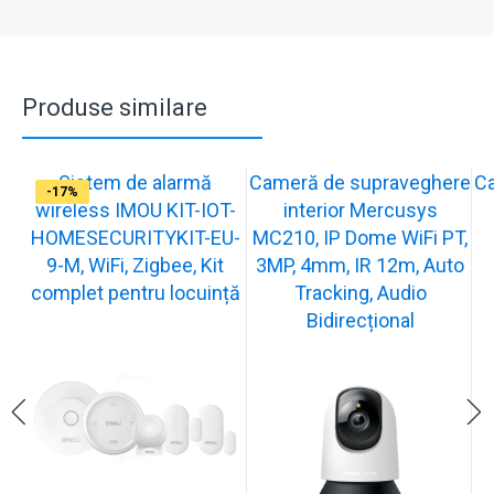
Produse similare
Sistem de alarmă
Cameră de supraveghere
C
-31%
-19%
-21%
-13%
-15%
-20%
-12%
-13%
-16%
-17%
wireless IMOU KIT-IOT-
interior Mercusys
HOMESECURITYKIT-EU-
MC210, IP Dome WiFi PT,
9-M, WiFi, Zigbee, Kit
3MP, 4mm, IR 12m, Auto
complet pentru locuință
Tracking, Audio
Bidirecțional