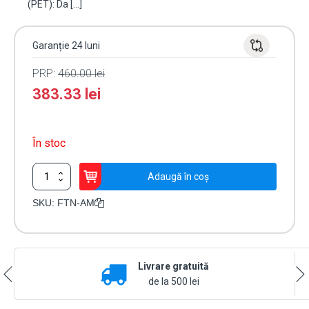
(PET): Da […]
Garanție 24 luni
PRP:
460.00
lei
383.33
lei
În stoc
Cantitate
Adaugă în coș
Detector
de
SKU:
FTN-AM
miscare
PIR
exterior
-
Livrare gratuită
OPTEX
FTN-
de la 500 lei
AM