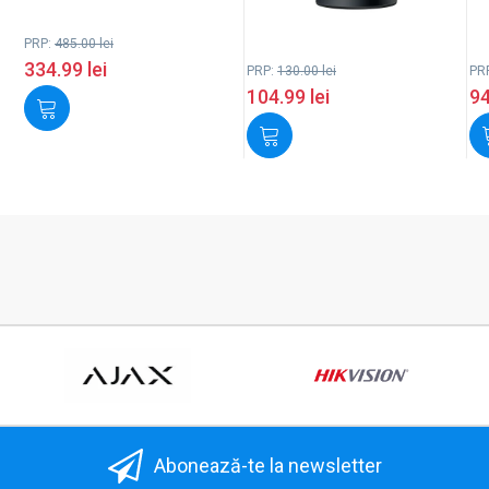
PRP:
485.00
lei
334.99
lei
PRP:
130.00
lei
PR
104.99
lei
9
Abonează-te la newsletter