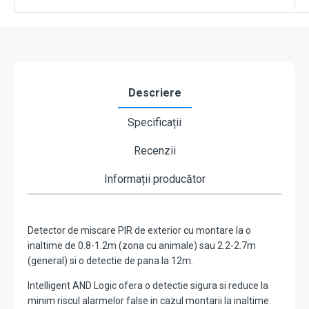
-
OPTEX
QXI-
R
Descriere
Specificații
Recenzii
Informații producător
Detector de miscare PIR de exterior cu montare la o
inaltime de 0.8-1.2m (zona cu animale) sau 2.2-2.7m
(general) si o detectie de pana la 12m.
Intelligent AND Logic ofera o detectie sigura si reduce la
minim riscul alarmelor false in cazul montarii la inaltime.