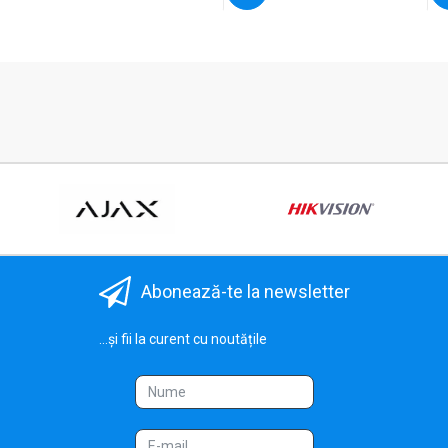
Abonează-te la newsletter
...și fii la curent cu noutățile