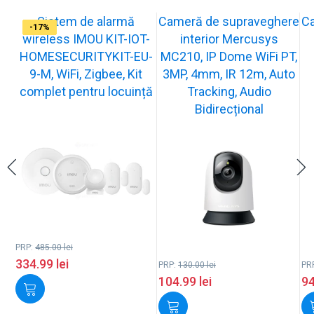
Sistem de alarmă
Cameră de supraveghere
C
-31%
-19%
-21%
-13%
-15%
-20%
-12%
-13%
-16%
-17%
wireless IMOU KIT-IOT-
interior Mercusys
HOMESECURITYKIT-EU-
MC210, IP Dome WiFi PT,
9-M, WiFi, Zigbee, Kit
3MP, 4mm, IR 12m, Auto
complet pentru locuință
Tracking, Audio
Bidirecțional
PRP:
485.00
lei
334.99
lei
PRP:
130.00
lei
PR
104.99
lei
9