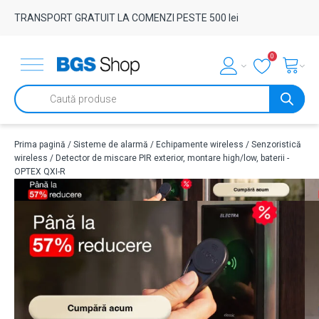
TRANSPORT GRATUIT LA COMENZI PESTE 500 lei
0
Products
search
Prima pagină
/
Sisteme de alarmă
/
Echipamente wireless
/
Senzoristică
wireless
/ Detector de miscare PIR exterior, montare high/low, baterii -
OPTEX QXI-R