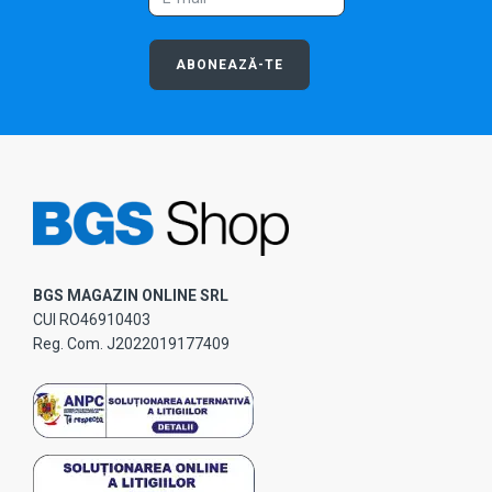
ABONEAZĂ-TE
BGS MAGAZIN ONLINE SRL
CUI RO46910403
Reg. Com. J2022019177409