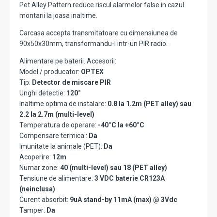
Pet Alley Pattern reduce riscul alarmelor false in cazul
montarii la joasa inaltime.
Carcasa accepta transmitatoare cu dimensiunea de
90x50x30mm, transformandu-l intr-un PIR radio.
Alimentare pe baterii. Accesorii:
Model / producator:
OPTEX
Tip:
Detector de miscare PIR
Unghi detectie:
120°
Inaltime optima de instalare:
0.8 la 1.2m (PET alley) sau
2.2 la 2.7m (multi-level)
Temperatura de operare:
-40°C la +60°C
Compensare termica :
Da
Imunitate la animale (PET):
Da
Acoperire:
12m
Numar zone:
40 (multi-level) sau 18 (PET alley)
Tensiune de alimentare:
3 VDC baterie CR123A
(neinclusa)
Curent absorbit:
9uA stand-by 11mA (max) @ 3Vdc
Tamper:
Da