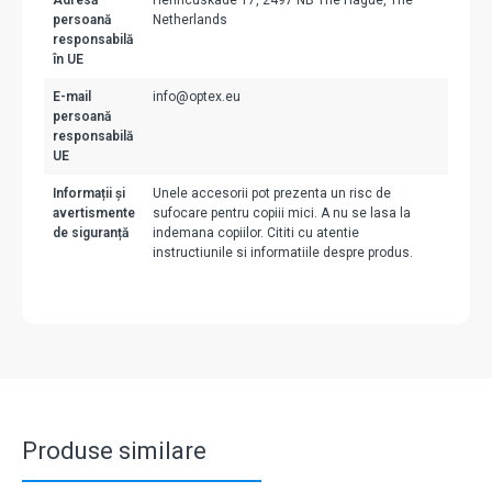
Adresă
Henricuskade 17, 2497 NB The Hague, The
persoană
Netherlands
responsabilă
în UE
E-mail
info@optex.eu
persoană
responsabilă
UE
Informații și
Unele accesorii pot prezenta un risc de
avertismente
sufocare pentru copiii mici. A nu se lasa la
de siguranță
indemana copiilor. Cititi cu atentie
instructiunile si informatiile despre produs.
Produse similare