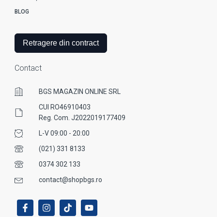
BLOG
Retragere din contract
Contact
BGS MAGAZIN ONLINE SRL
CUI RO46910403
Reg. Com. J2022019177409
L-V 09:00 - 20:00
(021) 331 8133
0374 302 133
contact@shopbgs.ro