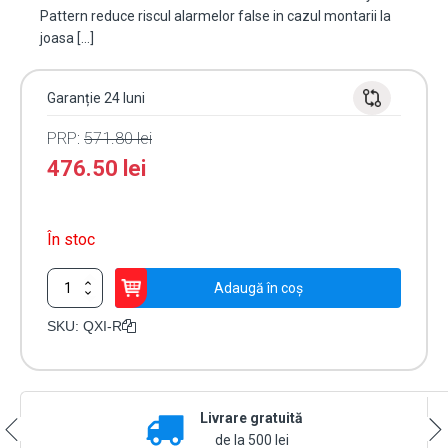
Pattern reduce riscul alarmelor false in cazul montarii la
joasa […]
Garanție 24 luni
PRP:
571.80
lei
476.50
lei
În stoc
Cantitate
Adaugă în coș
Detector
de
SKU:
QXI-R
miscare
PIR
exterior,
montare
Livrare gratuită
high/low,
baterii
de la 500 lei