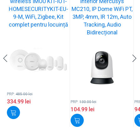
wireless IMOU KIT-IOT-
interior Mercusys
HOMESECURITYKIT-EU-
MC210, IP Dome WiFi PT,
9-M, WiFi, Zigbee, Kit
3MP, 4mm, IR 12m, Auto
complet pentru locuință
Tracking, Audio
Bidirecțional
PRP:
485.00
lei
334.99
lei
PRP:
130.00
lei
PR
104.99
lei
9