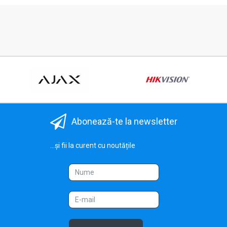
Abonează-te la newsletter
...și fii la curent cu noutățile