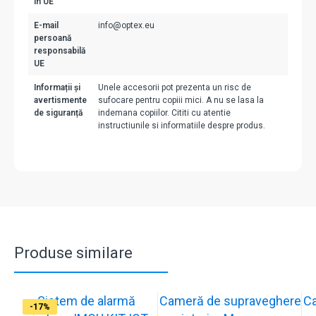
în UE
E-mail
info@optex.eu
persoană
responsabilă
UE
Informații și
Unele accesorii pot prezenta un risc de
avertismente
sufocare pentru copiii mici. A nu se lasa la
de siguranță
indemana copiilor. Cititi cu atentie
instructiunile si informatiile despre produs.
Produse similare
Sistem de alarmă
Cameră de supraveghere
C
-31%
-19%
-21%
-13%
-15%
-20%
-12%
-13%
-16%
-17%