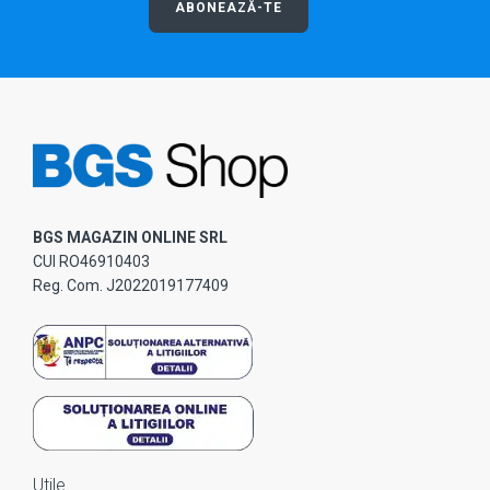
ABONEAZĂ-TE
BGS MAGAZIN ONLINE SRL
CUI RO46910403
Reg. Com. J2022019177409
Utile