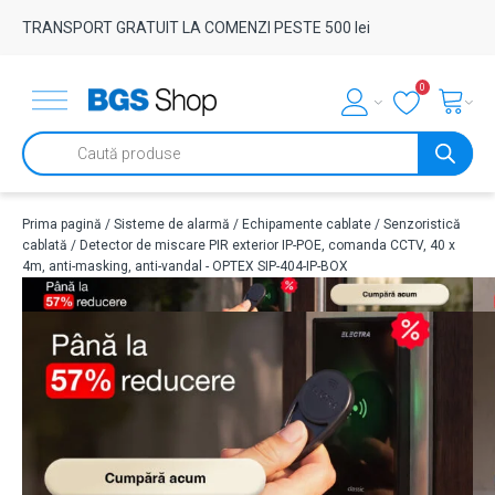
TRANSPORT GRATUIT LA COMENZI PESTE 500 lei
0
Products
search
Prima pagină
/
Sisteme de alarmă
/
Echipamente cablate
/
Senzoristică
cablată
/ Detector de miscare PIR exterior IP-POE, comanda CCTV, 40 x
4m, anti-masking, anti-vandal - OPTEX SIP-404-IP-BOX