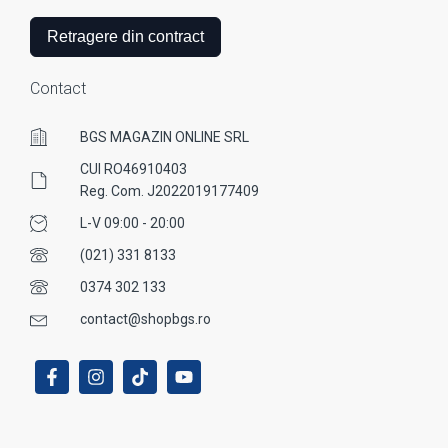
Retragere din contract
Contact
BGS MAGAZIN ONLINE SRL
CUI RO46910403
Reg. Com. J2022019177409
L-V 09:00 - 20:00
(021) 331 8133
0374 302 133
contact@shopbgs.ro