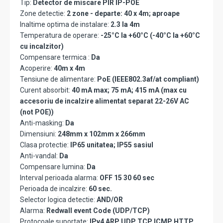
Tip:
Detector de miscare PIR IP-POE
Zone detectie:
2 zone - departe: 40 x 4m; aproape
Inaltime optima de instalare:
2.3 la 4m
Temperatura de operare:
-25°C la +60°C (-40°C la +60°C
cu incalzitor)
Compensare termica :
Da
Acoperire:
40m x 4m
Tensiune de alimentare:
PoE (IEEE802.3af/at compliant)
Curent absorbit:
40 mA max; 75 mA; 415 mA (max cu
accesoriu de incalzire alimentat separat 22-26V AC
(not POE))
Anti-masking:
Da
Dimensiuni:
248mm x 102mm x 266mm
Clasa protectie:
IP65 unitatea; IP55 sasiul
Anti-vandal:
Da
Compensare lumina:
Da
Interval perioada alarma:
OFF 15 30 60 sec
Perioada de incalzire:
60 sec.
Selector logica detectie:
AND/OR
Alarma:
Redwall event Code (UDP/TCP)
Protocoale suportate:
IPv4 ARP UDP TCP ICMP HTTP