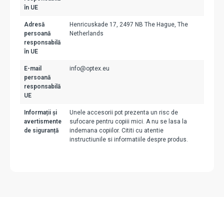
în UE
Adresă
Henricuskade 17, 2497 NB The Hague, The
persoană
Netherlands
responsabilă
în UE
E-mail
info@optex.eu
persoană
responsabilă
UE
Informații și
Unele accesorii pot prezenta un risc de
avertismente
sufocare pentru copiii mici. A nu se lasa la
de siguranță
indemana copiilor. Cititi cu atentie
instructiunile si informatiile despre produs.