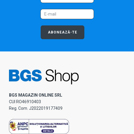
ABONEAZĂ-TE
BGS MAGAZIN ONLINE SRL
CUI RO46910403
Reg. Com. J2022019177409