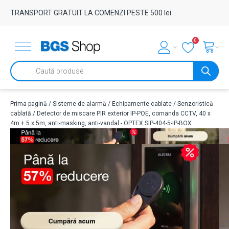
TRANSPORT GRATUIT LA COMENZI PESTE 500 lei
0
Products
search
Prima pagină
/
Sisteme de alarmă
/
Echipamente cablate
/
Senzoristică
cablată
/ Detector de miscare PIR exterior IP-POE, comanda CCTV, 40 x
4m + 5 x 5m, anti-masking, anti-vandal - OPTEX SIP-404-5-IP-BOX