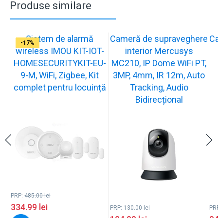
Produse similare
Sistem de alarmă
Cameră de supraveghere
C
-31%
-19%
-21%
-13%
-15%
-20%
-12%
-13%
-16%
-17%
wireless IMOU KIT-IOT-
interior Mercusys
HOMESECURITYKIT-EU-
MC210, IP Dome WiFi PT,
9-M, WiFi, Zigbee, Kit
3MP, 4mm, IR 12m, Auto
complet pentru locuință
Tracking, Audio
Bidirecțional
PRP:
485.00
lei
334.99
lei
PRP:
130.00
lei
PR