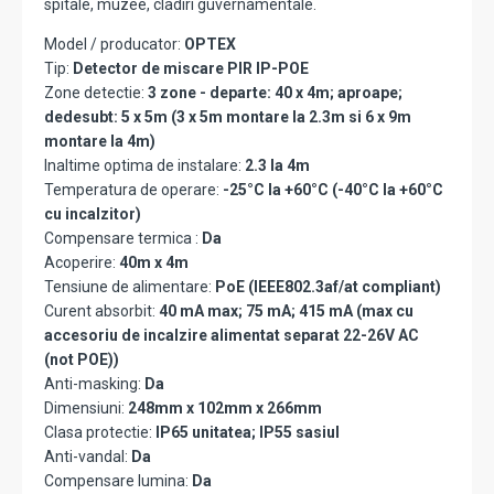
spitale, muzee, cladiri guvernamentale.
Model / producator:
OPTEX
Tip:
Detector de miscare PIR IP-POE
Zone detectie:
3 zone - departe: 40 x 4m; aproape;
dedesubt: 5 x 5m (3 x 5m montare la 2.3m si 6 x 9m
montare la 4m)
Inaltime optima de instalare:
2.3 la 4m
Temperatura de operare:
-25°C la +60°C (-40°C la +60°C
cu incalzitor)
Compensare termica :
Da
Acoperire:
40m x 4m
Tensiune de alimentare:
PoE (IEEE802.3af/at compliant)
Curent absorbit:
40 mA max; 75 mA; 415 mA (max cu
accesoriu de incalzire alimentat separat 22-26V AC
(not POE))
Anti-masking:
Da
Dimensiuni:
248mm x 102mm x 266mm
Clasa protectie:
IP65 unitatea; IP55 sasiul
Anti-vandal:
Da
Compensare lumina:
Da