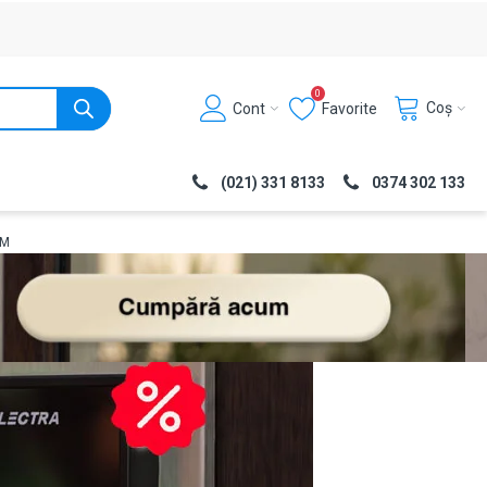
0
Coș
Cont
Favorite
(021) 331 8133
0374 302 133
AM