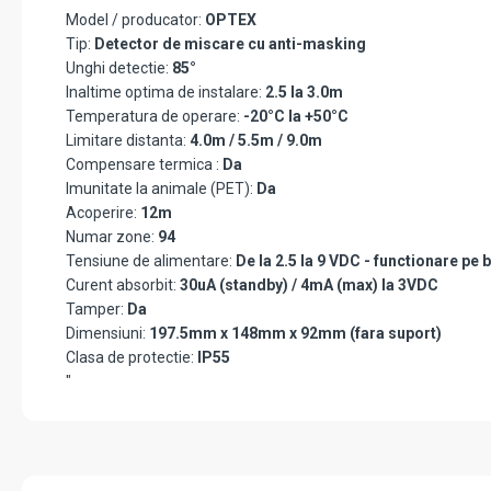
Model / producator:
OPTEX
Tip:
Detector de miscare cu anti-masking
Unghi detectie:
85°
Inaltime optima de instalare:
2.5 la 3.0m
Temperatura de operare:
-20°C la +50°C
Limitare distanta:
4.0m / 5.5m / 9.0m
Compensare termica :
Da
Imunitate la animale (PET):
Da
Acoperire:
12m
Numar zone:
94
Tensiune de alimentare:
De la 2.5 la 9 VDC - functionare pe b
Curent absorbit:
30uA (standby) / 4mA (max) la 3VDC
Tamper:
Da
Dimensiuni:
197.5mm x 148mm x 92mm (fara suport)
Clasa de protectie:
IP55
"