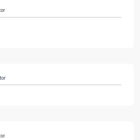
tor
tor
tor