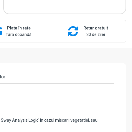
Plata în rate
Retur gratuit
fără dobândă
30 de zilei
tor
 Sway Analysis Logic' in cazul miscarii vegetatiei, sau