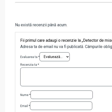
Nu există recenzii până acum.
Fii primul care adaugi o recenzie la „Detector de m
Adresa ta de email nu va fi publicată.
Câmpurile oblig
Evaluarea ta
*
Recenzia ta
*
Nume
*
Email
*