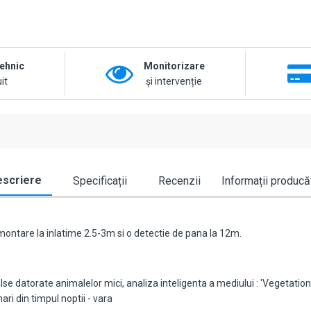
tehnic
Monitorizare
it
și intervenție
scriere
Specificații
Recenzii
Informații producă
 montare la inlatime 2.5-3m si o detectie de pana la 12m.
lse datorate animalelor mici, analiza inteligenta a mediului : 'Vegetation
i din timpul noptii - vara