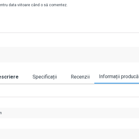
pentru data viitoare când o să comentez.
Informații producă
scriere
Specificații
Recenzii
an