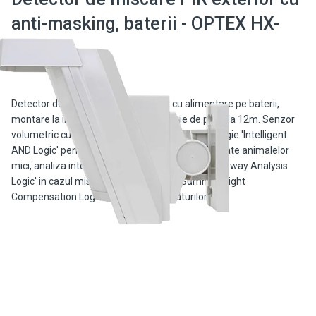
anti-masking, baterii - OPTEX HX-
40RAM
Detector de miscare PIR de exterior, cu alimentare pe baterii,
montare la inlatime 2.5-3m si o detectie de pana la 12m. Senzor
volumetric cu Anti-Masking Technology. Tehnologie 'Intelligent
AND Logic' pentru evitarea alarmelor false datorate animalelor
mici, analiza inteligenta a mediului : 'Vegetation Sway Analysis
Logic' in cazul miscarii vegetatiei, sau 'Summer Night
Compensation Logic' in cazul temperaturilor […]