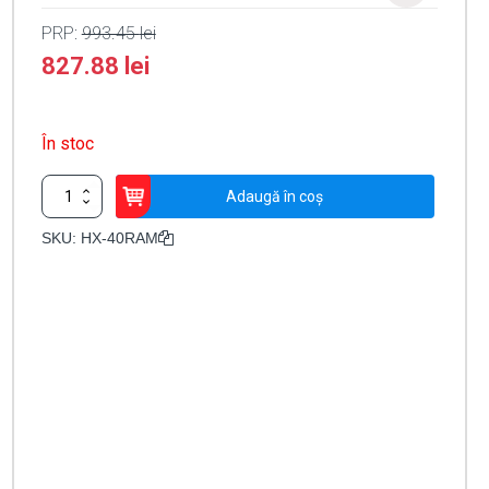
PRP:
993.45
lei
827.88
lei
În stoc
Cantitate
Adaugă în coș
Detector
de
SKU:
HX-40RAM
miscare
PIR
exterior
cu
anti-
masking,
baterii
-
OPTEX
HX-
40RAM