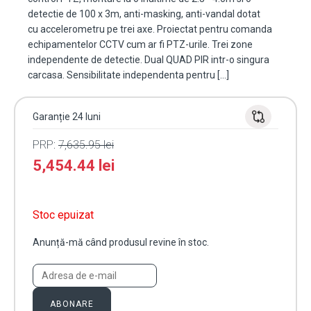
detectie de 100 x 3m, anti-masking, anti-vandal dotat
cu accelerometru pe trei axe. Proiectat pentru comanda
echipamentelor CCTV cum ar fi PTZ-urile. Trei zone
independente de detectie. Dual QUAD PIR intr-o singura
carcasa. Sensibilitate independenta pentru […]
Garanție 24 luni
PRP:
7,635.95
lei
5,454.44
lei
Stoc epuizat
Anunță-mă când produsul revine în stoc.
ABONARE