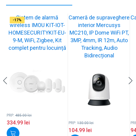
Sistem de alarmă
Cameră de supraveghere
C
-31%
-19%
-21%
-13%
-15%
-20%
-12%
-13%
-16%
-17%
wireless IMOU KIT-IOT-
interior Mercusys
HOMESECURITYKIT-EU-
MC210, IP Dome WiFi PT,
9-M, WiFi, Zigbee, Kit
3MP, 4mm, IR 12m, Auto
complet pentru locuință
Tracking, Audio
Bidirecțional
PRP:
485.00
lei
334.99
lei
PRP:
130.00
lei
PR
104.99
lei
9