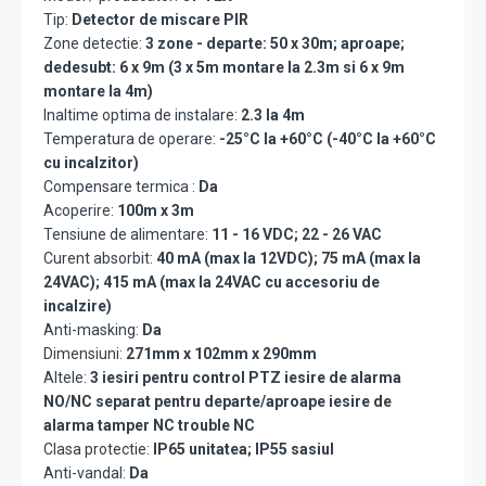
Tip:
Detector de miscare PIR
Zone detectie:
3 zone - departe: 50 x 30m; aproape;
dedesubt: 6 x 9m (3 x 5m montare la 2.3m si 6 x 9m
montare la 4m)
Inaltime optima de instalare:
2.3 la 4m
Temperatura de operare:
-25°C la +60°C (-40°C la +60°C
cu incalzitor)
Compensare termica :
Da
Acoperire:
100m x 3m
Tensiune de alimentare:
11 - 16 VDC; 22 - 26 VAC
Curent absorbit:
40 mA (max la 12VDC); 75 mA (max la
24VAC); 415 mA (max la 24VAC cu accesoriu de
incalzire)
Anti-masking:
Da
Dimensiuni:
271mm x 102mm x 290mm
Altele:
3 iesiri pentru control PTZ iesire de alarma
NO/NC separat pentru departe/aproape iesire de
alarma tamper NC trouble NC
Clasa protectie:
IP65 unitatea; IP55 sasiul
Anti-vandal:
Da