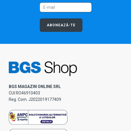
ABONEAZĂ-TE
BGS MAGAZIN ONLINE SRL
CUI RO46910403
Reg. Com. J2022019177409