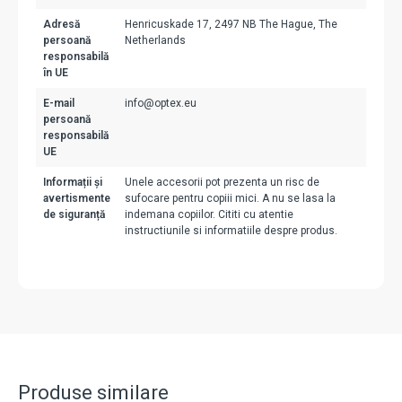
Adresă
Henricuskade 17, 2497 NB The Hague, The
persoană
Netherlands
responsabilă
în UE
E-mail
info@optex.eu
persoană
responsabilă
UE
Informații și
Unele accesorii pot prezenta un risc de
avertismente
sufocare pentru copiii mici. A nu se lasa la
de siguranță
indemana copiilor. Cititi cu atentie
instructiunile si informatiile despre produs.
Produse similare