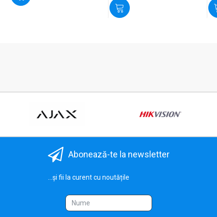
Abonează-te la newsletter
...și fii la curent cu noutățile