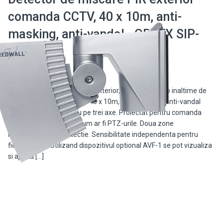
comanda CCTV, 40 x 10m, anti-
masking, anti-vandal - OPTEX SIP-
4010
Detector de miscare PIR de exterior, cu montare la o inaltime de
2.3 - 4.0m si o detectie de 40 x 10m, anti-masking, anti-vandal
dotat cu accelerometru pe trei axe. Proiectat pentru comanda
echipamentelor CCTV cum ar fi PTZ-urile. Doua zone
independente de detectie. Sensibilitate independenta pentru
fiecare zona. Utilizand dispozitivul optional AVF-1 se pot vizualiza
si ajusta […]