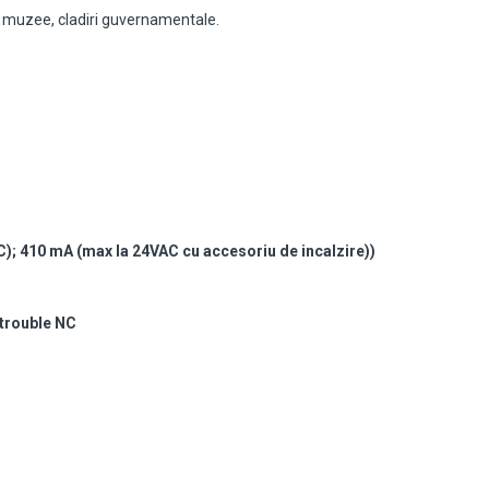
le, muzee, cladiri guvernamentale.
); 410 mA (max la 24VAC cu accesoriu de incalzire))
 trouble NC