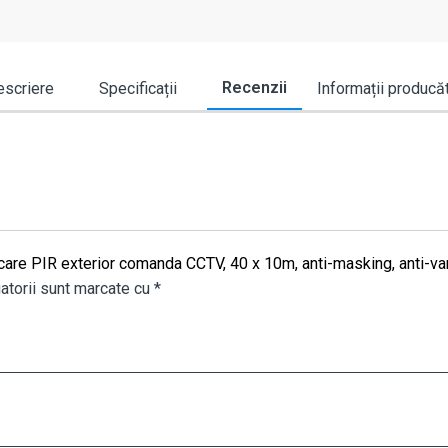
Recenzii
scriere
Specificații
Informații producă
iscare PIR exterior comanda CCTV, 40 x 10m, anti-masking, anti-
atorii sunt marcate cu
*