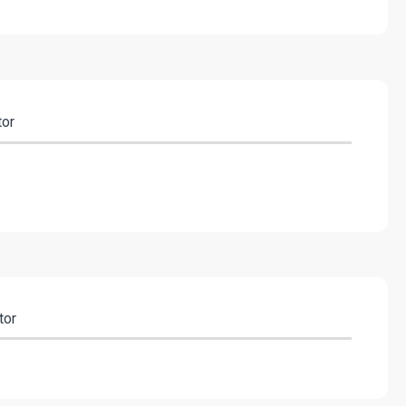
tor
tor