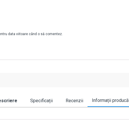
pentru data viitoare când o să comentez.
Informații producă
scriere
Specificații
Recenzii