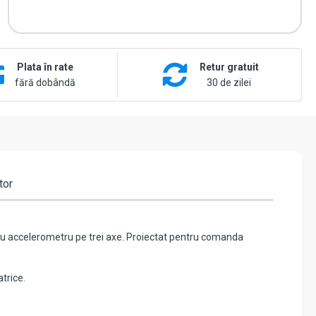
Plata în rate
Retur gratuit
fără dobândă
30 de zilei
tor
t cu accelerometru pe trei axe. Proiectat pentru comanda
trice.