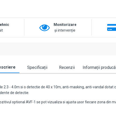
tehnic
Monitorizare
it
și intervenție
scriere
Specificații
Recenzii
Informații producă
de 2.3 - 4.0m si o detectie de 40 x 10m, anti-masking, anti-vandal dota
dente de detectie.
zitivul optional AVF-1 se pot vizualiza si ajusta usor fiecare zona din ma