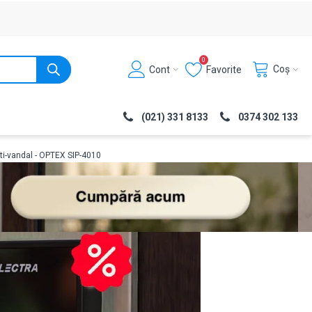
0
Coș
Cont
Favorite
(021) 331 8133
0374 302 133
ti-vandal - OPTEX SIP-4010