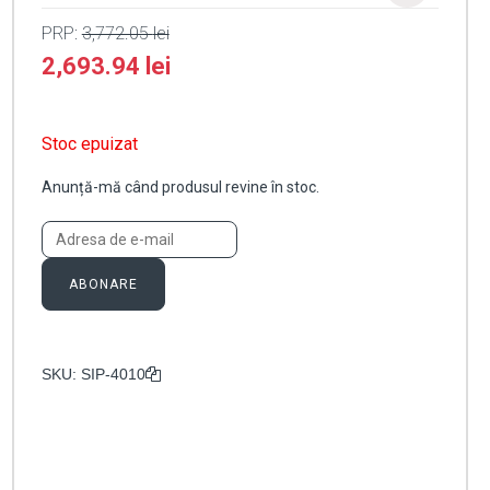
PRP:
3,772.05
lei
2,693.94
lei
Stoc epuizat
Anunță-mă când produsul revine în stoc.
ABONARE
SKU:
SIP-4010