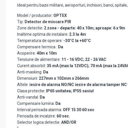
Ideal pentru baze militare, aeroporturi, inchisori, banci, spita
Model / producator:
OPTEX
Tip:
Detector de miscare PIR
Zone detectie:
2 zone - departe: 40 x 10m; aproape: 6 x 9m
Inaltime optima de instalare:
2.3 la 4m
Temperatura de operare:
-30°C la +60°C
Compensare termica :
Da
Acoperire:
40m x 10m
Tensiune de alimentare:
11 - 16 VDC; 22 - 26 VAC
Curent absorbit:
35 mA (max la 12VDC); 70 mA (max la 24VAC
Anti-masking:
Da
Dimensiuni:
227mm x 102mm x 266mm
Altele:
iesire de alarma NO/NC iesire de alarma tamper NC
Clasa protectie:
IP65 unitatea; IP55 sasiul
Anti-vandal:
Da
Compensare lumina:
Da
Interval perioada alarma:
OFF 15 30 60 sec
Perioada de incalzire:
60 sec.
Selector logica detectie:
AND/OR