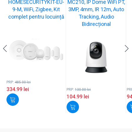
HOMESECURITYKIT-EU-
MC210, IP Dome WiFi PT,
9-M, WiFi, Zigbee, Kit
3MP, 4mm, IR 12m, Auto
complet pentru locuință
Tracking, Audio
Bidirecțional
PRP:
485.00
lei
334.99
lei
PRP:
130.00
lei
PR
104.99
lei
9