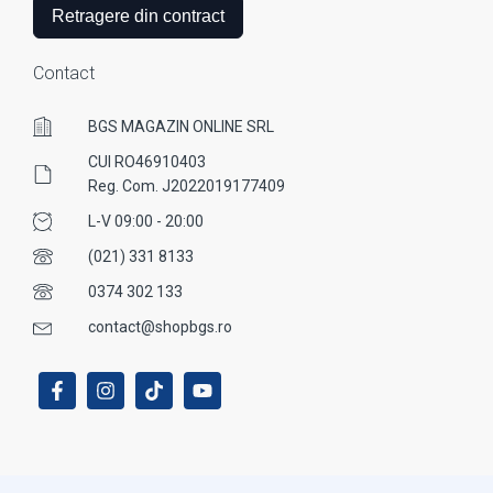
Retragere din contract
Contact
BGS MAGAZIN ONLINE SRL
CUI RO46910403
Reg. Com. J2022019177409
L-V 09:00 - 20:00
(021) 331 8133
0374 302 133
contact@shopbgs.ro