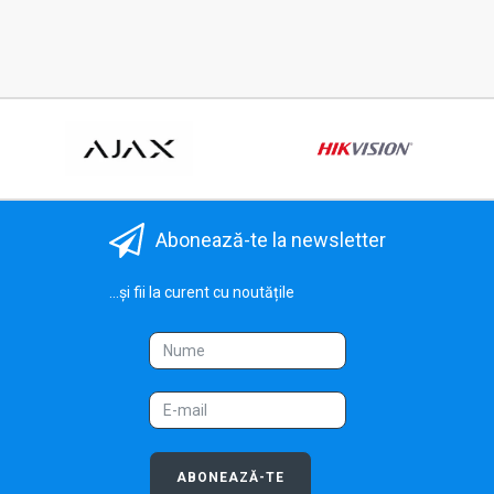
Abonează-te la newsletter
...și fii la curent cu noutățile
ABONEAZĂ-TE