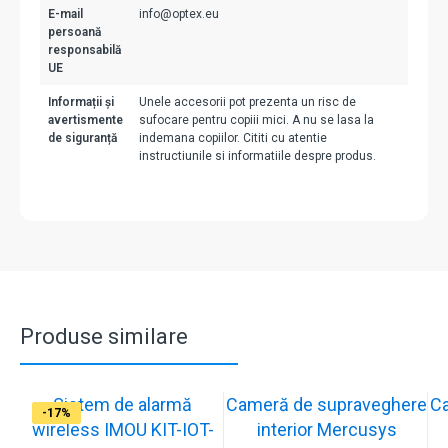
E-mail
info@optex.eu
persoană
responsabilă
UE
Informații și
Unele accesorii pot prezenta un risc de
avertismente
sufocare pentru copiii mici. A nu se lasa la
de siguranță
indemana copiilor. Cititi cu atentie
instructiunile si informatiile despre produs.
Produse similare
Sistem de alarmă
Cameră de supraveghere
C
-31%
-19%
-21%
-13%
-15%
-20%
-12%
-13%
-16%
-17%
wireless IMOU KIT-IOT-
interior Mercusys