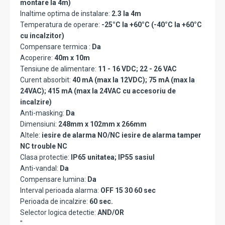
montare la 4m)
Inaltime optima de instalare:
2.3 la 4m
Temperatura de operare:
-25°C la +60°C (-40°C la +60°C
cu incalzitor)
Compensare termica :
Da
Acoperire:
40m x 10m
Tensiune de alimentare:
11 - 16 VDC; 22 - 26 VAC
Curent absorbit:
40 mA (max la 12VDC); 75 mA (max la
24VAC); 415 mA (max la 24VAC cu accesoriu de
incalzire)
Anti-masking:
Da
Dimensiuni:
248mm x 102mm x 266mm
Altele:
iesire de alarma NO/NC iesire de alarma tamper
NC trouble NC
Clasa protectie:
IP65 unitatea; IP55 sasiul
Anti-vandal:
Da
Compensare lumina:
Da
Interval perioada alarma:
OFF 15 30 60 sec
Perioada de incalzire:
60 sec.
Selector logica detectie:
AND/OR
"