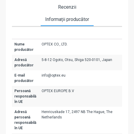
Recenzii
Informații producător
Nume
OPTEX CO., LTD.
producător
Adresă
5-8-12 Ogoto, Otsu, Shiga 520-0101, Japan
producător
E-mail
info@optex.eu
producător
Persoană
OPTEX EUROPE B.V
responsabilă
în UE
Adresă
Henricuskade 17, 2497 NB The Hague, The
persoană
Netherlands
responsabilă
în UE