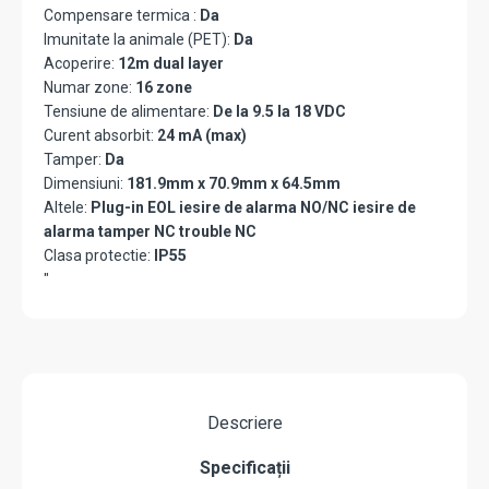
Compensare termica :
Da
Imunitate la animale (PET):
Da
Acoperire:
12m dual layer
Numar zone:
16 zone
Tensiune de alimentare:
De la 9.5 la 18 VDC
Curent absorbit:
24 mA (max)
Tamper:
Da
Dimensiuni:
181.9mm x 70.9mm x 64.5mm
Altele:
Plug-in EOL iesire de alarma NO/NC iesire de
alarma tamper NC trouble NC
Clasa protectie:
IP55
"
Descriere
Specificații