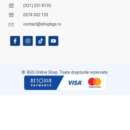
(021) 331 8133
0374 302 133
contact@shopbgs.ro
© BGS Online Shop. Toate drepturile rezervate.