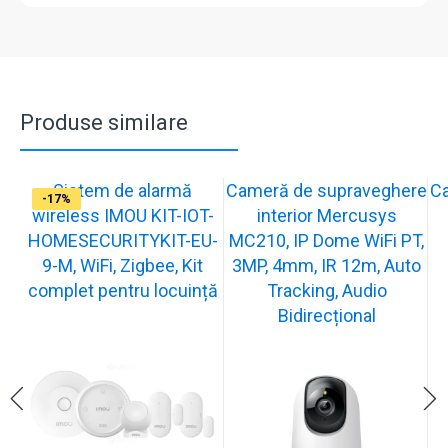
Produse similare
Sistem de alarmă
Cameră de supraveghere
C
-31%
-19%
-21%
-13%
-15%
-20%
-12%
-13%
-16%
-17%
wireless IMOU KIT-IOT-
interior Mercusys
HOMESECURITYKIT-EU-
MC210, IP Dome WiFi PT,
9-M, WiFi, Zigbee, Kit
3MP, 4mm, IR 12m, Auto
complet pentru locuință
Tracking, Audio
Bidirecțional