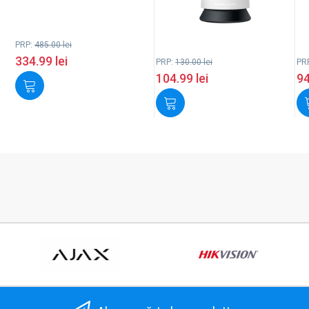
PRP:
485.00
lei
334.99
lei
PRP:
130.00
lei
PR
104.99
lei
9