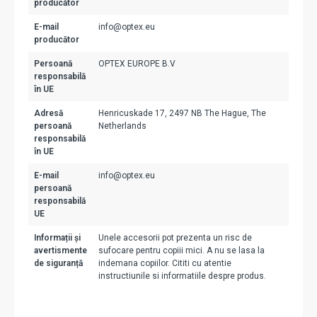
producător
E-mail
info@optex.eu
producător
Persoană
OPTEX EUROPE B.V
responsabilă
în UE
Adresă
Henricuskade 17, 2497 NB The Hague, The
persoană
Netherlands
responsabilă
în UE
E-mail
info@optex.eu
persoană
responsabilă
UE
Informații și
Unele accesorii pot prezenta un risc de
avertismente
sufocare pentru copiii mici. A nu se lasa la
de siguranță
indemana copiilor. Cititi cu atentie
instructiunile si informatiile despre produs.