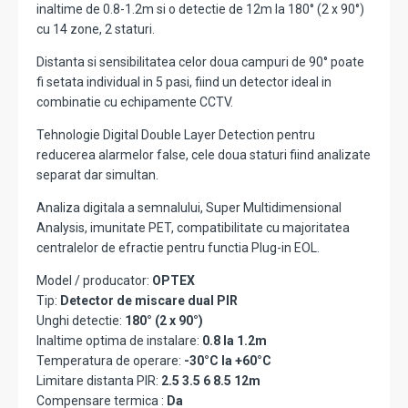
inaltime de 0.8-1.2m si o detectie de 12m la 180° (2 x 90°)
cu 14 zone, 2 staturi.
Distanta si sensibilitatea celor doua campuri de 90° poate
fi setata individual in 5 pasi, fiind un detector ideal in
combinatie cu echipamente CCTV.
Tehnologie Digital Double Layer Detection pentru
reducerea alarmelor false, cele doua staturi fiind analizate
separat dar simultan.
Analiza digitala a semnalului, Super Multidimensional
Analysis, imunitate PET, compatibilitate cu majoritatea
centralelor de efractie pentru functia Plug-in EOL.
Model / producator:
OPTEX
Tip:
Detector de miscare dual PIR
Unghi detectie:
180° (2 x 90°)
Inaltime optima de instalare:
0.8 la 1.2m
Temperatura de operare:
-30°C la +60°C
Limitare distanta PIR:
2.5 3.5 6 8.5 12m
Compensare termica :
Da