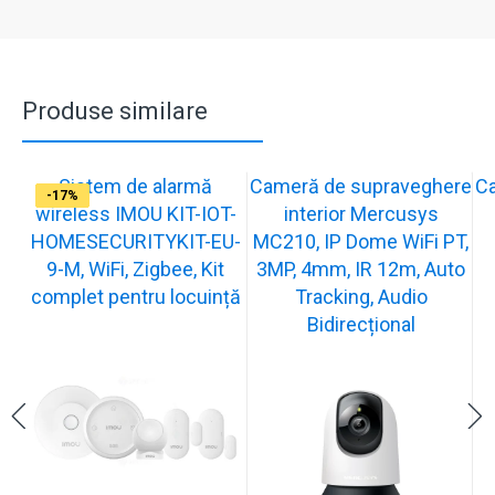
Produse similare
Sistem de alarmă
Cameră de supraveghere
C
-31%
-19%
-21%
-13%
-15%
-20%
-12%
-13%
-16%
-17%
wireless IMOU KIT-IOT-
interior Mercusys
HOMESECURITYKIT-EU-
MC210, IP Dome WiFi PT,
9-M, WiFi, Zigbee, Kit
3MP, 4mm, IR 12m, Auto
complet pentru locuință
Tracking, Audio
Bidirecțional