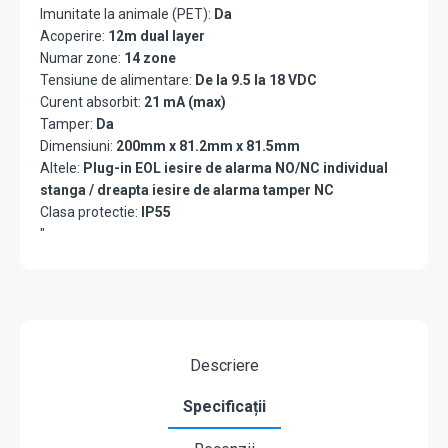
Imunitate la animale (PET):
Da
Acoperire:
12m dual layer
Numar zone:
14 zone
Tensiune de alimentare:
De la 9.5 la 18 VDC
Curent absorbit:
21 mA (max)
Tamper:
Da
Dimensiuni:
200mm x 81.2mm x 81.5mm
Altele:
Plug-in EOL iesire de alarma NO/NC individual
stanga / dreapta iesire de alarma tamper NC
Clasa protectie:
IP55
"
Descriere
Specificații