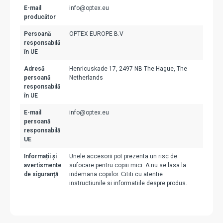
E-mail
info@optex.eu
producător
Persoană
OPTEX EUROPE B.V
responsabilă
în UE
Adresă
Henricuskade 17, 2497 NB The Hague, The
persoană
Netherlands
responsabilă
în UE
E-mail
info@optex.eu
persoană
responsabilă
UE
Informații și
Unele accesorii pot prezenta un risc de
avertismente
sufocare pentru copiii mici. A nu se lasa la
de siguranță
indemana copiilor. Cititi cu atentie
instructiunile si informatiile despre produs.