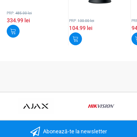
PRP:
485.00
lei
334.99
lei
PRP:
130.00
lei
PR
104.99
lei
9
Abonează-te la newsletter