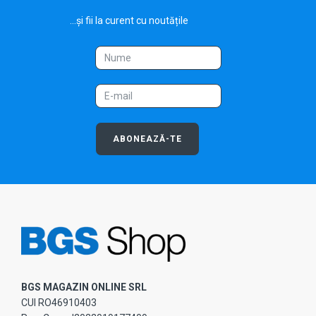
...și fii la curent cu noutățile
ABONEAZĂ-TE
BGS MAGAZIN ONLINE SRL
CUI RO46910403