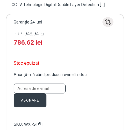
CCTV. Tehnologie Digital Double Layer Detection […]
Garanție 24 luni
PRP:
943.94
lei
786.62
lei
Stoc epuizat
Anunță-mă când produsul revine în stoc.
ABONARE
SKU:
WXI-ST