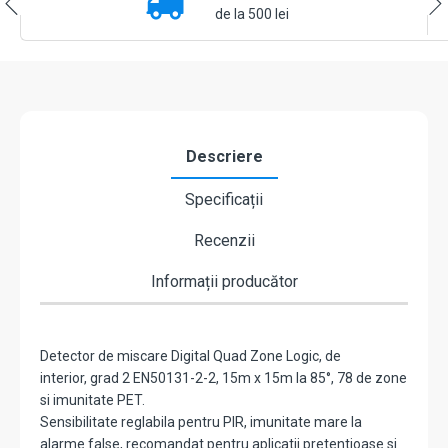
Logic
de la 500 lei
interior
-
OPTEX
FMX-
ST
Descriere
Specificații
Recenzii
Informații producător
Detector de miscare Digital Quad Zone Logic, de
interior, grad 2 EN50131-2-2, 15m x 15m la 85°, 78 de zone
si imunitate PET.
Sensibilitate reglabila pentru PIR, imunitate mare la
alarme false, recomandat pentru aplicatii pretentioase si