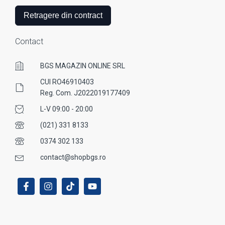
Retragere din contract
Contact
BGS MAGAZIN ONLINE SRL
CUI RO46910403
Reg. Com. J2022019177409
L-V 09:00 - 20:00
(021) 331 8133
0374 302 133
contact@shopbgs.ro