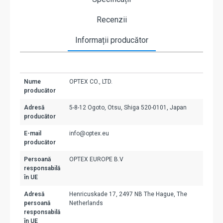
Recenzii
Informații producător
Nume
OPTEX CO., LTD.
producător
Adresă
5-8-12 Ogoto, Otsu, Shiga 520-0101, Japan
producător
E-mail
info@optex.eu
producător
Persoană
OPTEX EUROPE B.V
responsabilă
în UE
Adresă
Henricuskade 17, 2497 NB The Hague, The
persoană
Netherlands
responsabilă
în UE