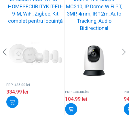
HOMESECURITYKIT-EU-
MC210, IP Dome WiFi PT,
9-M, WiFi, Zigbee, Kit
3MP, 4mm, IR 12m, Auto
complet pentru locuință
Tracking, Audio
Bidirecțional
PRP:
485.00
lei
334.99
lei
PRP:
130.00
lei
PR
104.99
lei
9