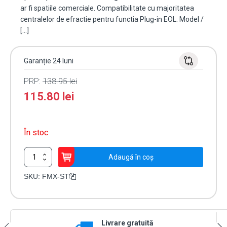
ar fi spatiile comerciale. Compatibilitate cu majoritatea
centralelor de efractie pentru functia Plug-in EOL. Model /
[…]
Garanție 24 luni
PRP:
138.95
lei
115.80
lei
În stoc
Cantitate
Adaugă în coș
Detector
de
SKU:
FMX-ST
miscare
PIR
Digital
Quad
Livrare gratuită
Zone