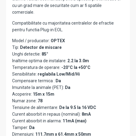
cu un grad mare de securitate cum ar fi spatiile
comerciale.
Compatibilitate cu majoritatea centralelor de efractie
pentru functia Plug-in EOL.
Model / producator:
OPTEX
Tip:
Detector de miscare
Unghi detectie:
85°
Inaltime optima de instalare:
2.2 la 3.0m
Temperatura de operare:
-20°C la +50°C
Sensibilitate:
reglabila Low/Mid/Hi
Compensare termica :
Da
Imunitate la animale (PET):
Da
Acoperire:
15m x 15m
Numar zone:
78
Tensiune de alimentare:
De la 9.5 la 16 VDC
Curent absorbit in repaus (nominal):
8mA
Curent absorbit in alarma:
11mA (max)
Tamper:
Da
Dimensiuni:
111.7mm x 61.4mm x 50mm