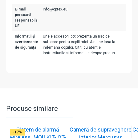
E-mail
info@optex.eu
persoană
responsabilă
UE
Informații și
Unele accesorii pot prezenta un risc de
avertismente
sufocare pentru copiii mici. A nu se lasa la
de siguranță
indemana copiilor. Cititi cu atentie
instructiunile si informatiile despre produs.
Produse similare
Sistem de alarmă
Cameră de supraveghere
C
-31%
-19%
-21%
-13%
-15%
-20%
-12%
-13%
-16%
-17%
wireless IMOU KIT-IOT-
interior Mercusys