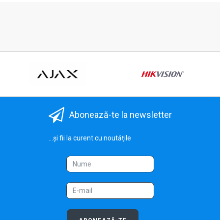
Abonează-te la newsletter
...și fii la curent cu noutățile