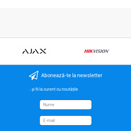
Abonează-te la newsletter
...și fii la curent cu noutățile