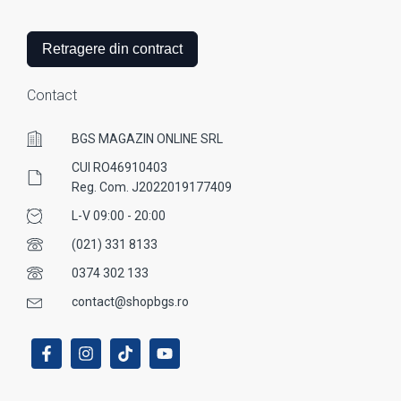
Retragere din contract
Contact
BGS MAGAZIN ONLINE SRL
CUI RO46910403
Reg. Com. J2022019177409
L-V 09:00 - 20:00
(021) 331 8133
0374 302 133
contact@shopbgs.ro