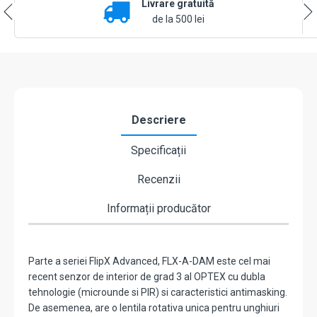
Livrare gratuită
PIR+MW,
lentila
de la 500 lei
duala,
15
m
la
85°,
24
m
Descriere
la
5°,
Specificații
Grade
3
Recenzii
-
OPTEX
FLX-
Informații producător
A-
DAM-
X5
Parte a seriei FlipX Advanced, FLX-A-DAM este cel mai
recent senzor de interior de grad 3 al OPTEX cu dubla
tehnologie (microunde si PIR) si caracteristici antimasking.
De asemenea, are o lentila rotativa unica pentru unghiuri