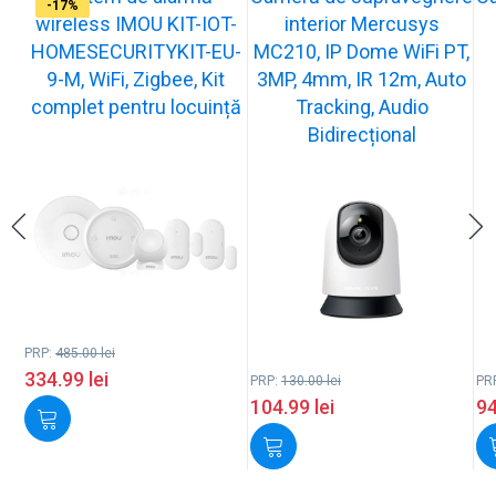
-31%
-19%
-21%
-13%
-15%
-20%
-12%
-13%
-16%
-17%
wireless IMOU KIT-IOT-
interior Mercusys
HOMESECURITYKIT-EU-
MC210, IP Dome WiFi PT,
9-M, WiFi, Zigbee, Kit
3MP, 4mm, IR 12m, Auto
complet pentru locuință
Tracking, Audio
Bidirecțional
PRP:
485.00
lei
334.99
lei
PRP:
130.00
lei
PR
104.99
lei
9