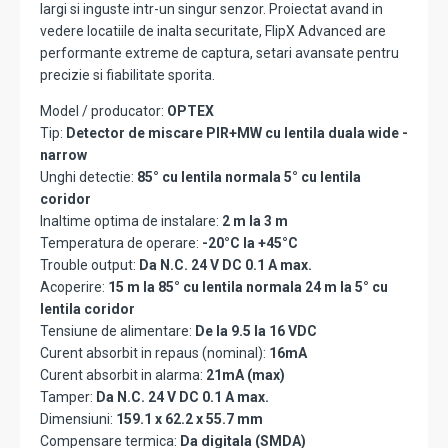
largi si inguste intr-un singur senzor. Proiectat avand in
vedere locatiile de inalta securitate, FlipX Advanced are
performante extreme de captura, setari avansate pentru
precizie si fiabilitate sporita.
Model / producator:
OPTEX
Tip:
Detector de miscare PIR+MW cu lentila duala wide -
narrow
Unghi detectie:
85° cu lentila normala 5° cu lentila
coridor
Inaltime optima de instalare:
2 m la 3 m
Temperatura de operare:
-20°C la +45°C
Trouble output:
Da N.C. 24 V DC 0.1 A max.
Acoperire:
15 m la 85° cu lentila normala 24 m la 5° cu
lentila coridor
Tensiune de alimentare:
De la 9.5 la 16 VDC
Curent absorbit in repaus (nominal):
16mA
Curent absorbit in alarma:
21mA (max)
Tamper:
Da N.C. 24 V DC 0.1 A max.
Dimensiuni:
159.1 x 62.2 x 55.7 mm
Compensare termica:
Da digitala (SMDA)