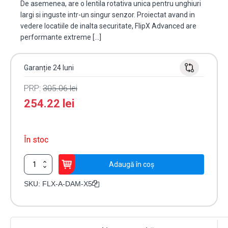
De asemenea, are o lentila rotativa unica pentru unghiuri
largi si inguste intr-un singur senzor. Proiectat avand in
vedere locatiile de inalta securitate, FlipX Advanced are
performante extreme […]
Garanție 24 luni
PRP:
305.06
lei
254.22
lei
În stoc
Cantitate
Adaugă în coș
Detector
de
SKU:
FLX-A-DAM-X5
miscare
in
dubla
tehnologie