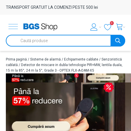
TRANSPORT GRATUIT LA COMENZI PESTE 500 lei
0
Products
search
Prima pagină
/
Sisteme de alarmă
/
Echipamente cablate
/
Senzoristică
cablată
/ Detector de miscare in dubla tehnologie PIR+MW, lentila duala,
15 m la 85°, 24 m la 5°, Grade 3 - OPTEX FLX-A-DAM-X5