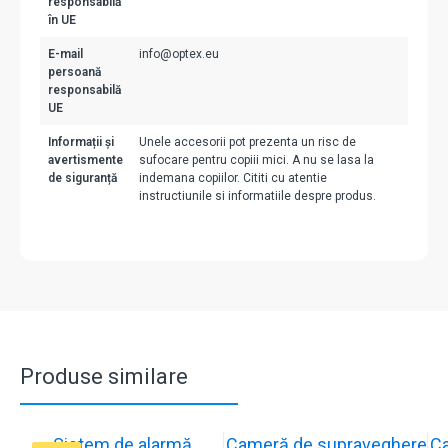
responsabilă
în UE
E-mail
info@optex.eu
persoană
responsabilă
UE
Informații și
Unele accesorii pot prezenta un risc de
avertismente
sufocare pentru copiii mici. A nu se lasa la
de siguranță
indemana copiilor. Cititi cu atentie
instructiunile si informatiile despre produs.
Produse similare
Sistem de alarmă
Cameră de supraveghere
C