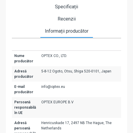
Specificații
Recenzii
Informații producător
Nume
OPTEX CO., LTD.
producător
Adresă
5-8-12 Ogoto, Otsu, Shiga 520-0101, Japan
producător
E-mail
info@optex.eu
producător
Persoană
OPTEX EUROPE B.V
responsabilă
în UE
Adresă
Henricuskade 17, 2497 NB The Hague, The
persoană
Netherlands