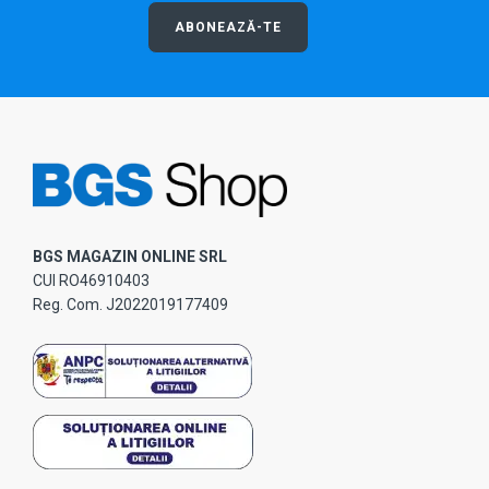
ABONEAZĂ-TE
BGS MAGAZIN ONLINE SRL
CUI RO46910403
Reg. Com. J2022019177409