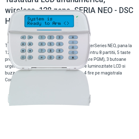
wireless, 128 zone, SERIA NEO - DSC
HS2LCDWF8EE3
Tastatura LCD alfanumerica, wireless - PowerSeries NEO, pana la
128 de zone cablate sau wireless, suport pentru 8 partitii, 5 taste
programabile, 1 zona pe tastatura (sau iesire PGM), 3 butoane
urgenta (foc, medicala si panica), ajustare luminozitate LCD si
buzzer, afisare status partitii, cablare pe 4 fire pe magistrala
Corbus. Compatibila cu seria NEO. […]