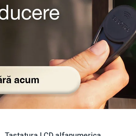
Tastatura LCD alfanumerica,