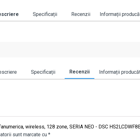
scriere
Specificații
Recenzii
Informații producă
Recenzii
scriere
Specificații
Informații producă
D alfanumerica, wireless, 128 zone, SERIA NEO - DSC HS2LCDWF8
atorii sunt marcate cu
*