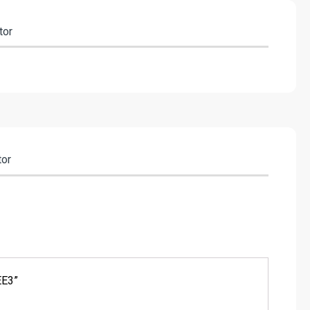
tor
tor
EE3”