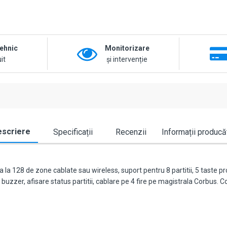
tehnic
Monitorizare
it
și intervenție
scriere
Specificații
Recenzii
Informații producă
la 128 de zone cablate sau wireless, suport pentru 8 partitii, 5 taste p
buzzer, afisare status partitii, cablare pe 4 fire pe magistrala Corbus. 