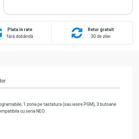
Plata în rate
Retur gratuit
fără dobândă
30 de zilei
tor
rogramabile, 1 zona pe tastatura (sau iesire PGM), 3 butoane
Compatibila cu seria NEO.