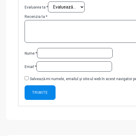
Evaluarea ta
*
Recenzia ta
*
Nume
*
Email
*
Salvează-mi numele, emailul și site-ul web în acest navigator 