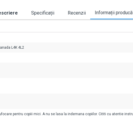
Informații producă
scriere
Specificații
Recenzii
Canada L4K 4L2
ocare pentru copiii mici. A nu se lasa la indemana copiilor. Cititi cu atentie instr