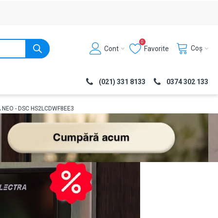
0
Coș
Cont
Favorite
(021) 331 8133
0374 302 133
RIA NEO - DSC HS2LCDWF8EE3