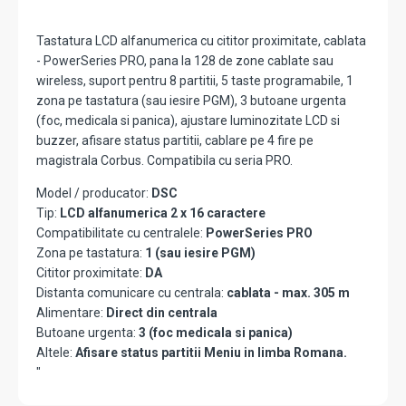
Tastatura LCD alfanumerica cu cititor proximitate, cablata
- PowerSeries PRO, pana la 128 de zone cablate sau
wireless, suport pentru 8 partitii, 5 taste programabile, 1
zona pe tastatura (sau iesire PGM), 3 butoane urgenta
(foc, medicala si panica), ajustare luminozitate LCD si
buzzer, afisare status partitii, cablare pe 4 fire pe
magistrala Corbus. Compatibila cu seria PRO.
Model / producator:
DSC
Tip:
LCD alfanumerica 2 x 16 caractere
Compatibilitate cu centralele:
PowerSeries PRO
Zona pe tastatura:
1 (sau iesire PGM)
Cititor proximitate:
DA
Distanta comunicare cu centrala:
cablata - max. 305 m
Alimentare:
Direct din centrala
Butoane urgenta:
3 (foc medicala si panica)
Altele:
Afisare status partitii Meniu in limba Romana.
"