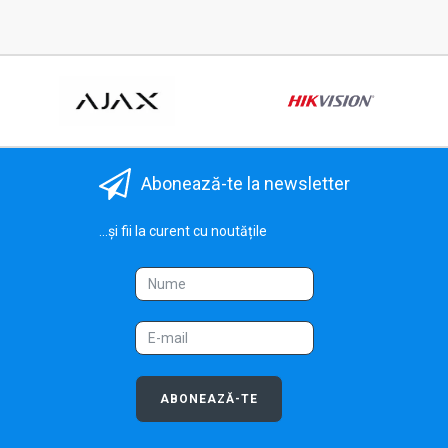
Abonează-te la newsletter
...și fii la curent cu noutățile
ABONEAZĂ-TE