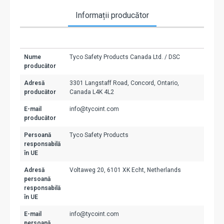
Informații producător
Nume
Tyco Safety Products Canada Ltd. / DSC
producător
Adresă
3301 Langstaff Road, Concord, Ontario,
producător
Canada L4K 4L2
E-mail
info@tycoint.com
producător
Persoană
Tyco Safety Products
responsabilă
în UE
Adresă
Voltaweg 20, 6101 XK Echt, Netherlands
persoană
responsabilă
în UE
E-mail
info@tycoint.com
persoană