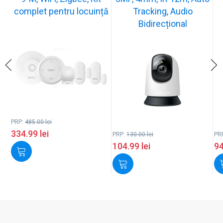
complet pentru locuință
Tracking, Audio
Bidirecțional
PRP:
485.00
lei
334.99
lei
PRP:
130.00
lei
PR
104.99
lei
9