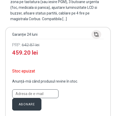
zona pe tastatura (sau iesire PGM), 3 butoane urgenta
(foc, medicala si panica), ajustare luminozitate LCD si
buzzer, afisare status partitii, cablare pe 4 fire pe
magistrala Corbus. Compatibila […]
Garanție 24 luni
PRP:
642.87
lei
459.20
lei
Stoc epuizat
Anunță-mă când produsul revine în stoc.
ABONARE