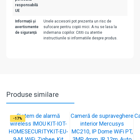
responsabilă
UE
Informații și
Unele accesorii pot prezenta un risc de
avertismente
sufocare pentru copiii mici. A nu se lasa la
de siguranță
indemana copiilor. Cititi cu atentie
instructiunile si informatiile despre produs.
Produse similare
Sistem de alarmă
Cameră de supraveghere
C
-31%
-19%
-21%
-13%
-15%
-20%
-12%
-13%
-16%
-17%
wireless IMOU KIT-IOT-
interior Mercusys
HOMESECURITYKIT-EU-
MC210, IP Dome WiFi PT,
9-M, WiFi, Zigbee, Kit
3MP, 4mm, IR 12m, Auto