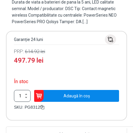
Durata de viata a baterieri de pana la 5 ani, LED calitate
semnal. Model / producator: DSC Tip: Contact magnetic
wireless Compatibilitate cu centralele: PowerSeries NEO
PowerSeries PRO Qolsys Tamper: DA […]
Garanție 24 luni
PRP:
614.92
lei
497.79
lei
În stoc
Cantitate
Adaugă în coș
Contact
magnetic
SKU:
PG8312
de
exterior
cu
intrare