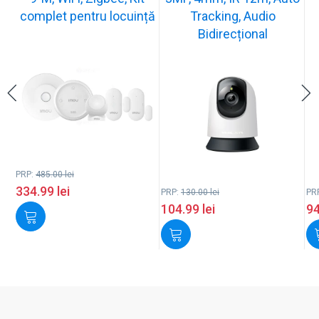
complet pentru locuință
Tracking, Audio
Bidirecțional
PRP:
485.00
lei
334.99
lei
PRP:
130.00
lei
PR
104.99
lei
9