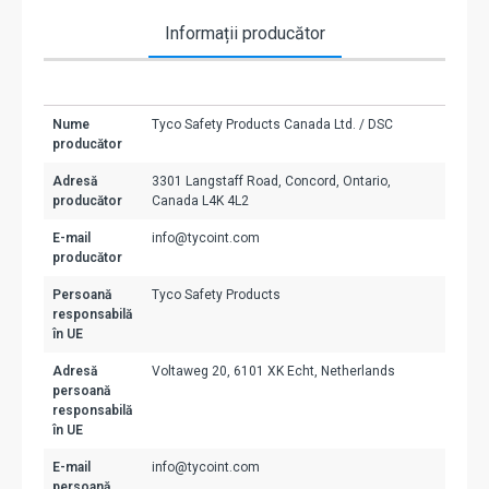
Informații producător
Nume
Tyco Safety Products Canada Ltd. / DSC
producător
Adresă
3301 Langstaff Road, Concord, Ontario,
producător
Canada L4K 4L2
E-mail
info@tycoint.com
producător
Persoană
Tyco Safety Products
responsabilă
în UE
Adresă
Voltaweg 20, 6101 XK Echt, Netherlands
persoană
responsabilă
în UE
E-mail
info@tycoint.com
persoană