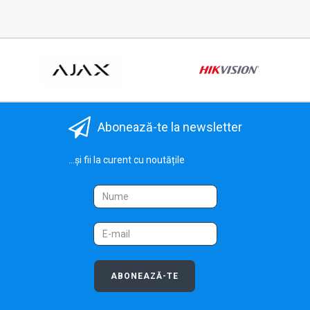
Abonează-te la newsletter
...și fii la curent cu noutățile
ABONEAZĂ-TE