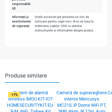
responsabilă
UE
Informații și
Unele accesorii pot prezenta un risc de
avertismente
sufocare pentru copiii mici. A nu se lasa la
de siguranță
indemana copiilor. Cititi cu atentie
instructiunile si informatiile despre produs.
Produse similare
Sistem de alarmă
Cameră de supraveghere
C
-31%
-19%
-21%
-13%
-15%
-20%
-12%
-13%
-16%
-17%
wireless IMOU KIT-IOT-
interior Mercusys
HOMESECURITYKIT-EU-
MC210, IP Dome WiFi PT,
9-M, WiFi, Zigbee, Kit
3MP, 4mm, IR 12m, Auto