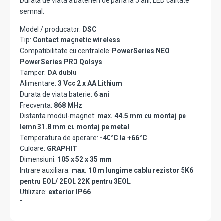
Durata de viata a baterieri de pana la 5 ani, LED calitate
semnal.
Model / producator:
DSC
Tip:
Contact magnetic wireless
Compatibilitate cu centralele:
PowerSeries NEO
PowerSeries PRO Qolsys
Tamper:
DA dublu
Alimentare:
3 Vcc 2 x AA Lithium
Durata de viata baterie:
6 ani
Frecventa:
868 MHz
Distanta modul-magnet:
max. 44.5 mm cu montaj pe
lemn 31.8 mm cu montaj pe metal
Temperatura de operare:
-40°C la +66°C
Culoare:
GRAPHIT
Dimensiuni:
105 x 52 x 35 mm
Intrare auxiliara:
max. 10 m lungime cablu rezistor 5K6
pentru EOL/ 2EOL 22K pentru 3EOL
Utilizare:
exterior IP66
"