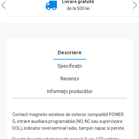
Livrare gratuită
auxiliara,
GRI
de la 500 lei
INCHIS,
wireless
compatibil
PowerG
868
MHz
-
Descriere
DSC
PG8312
Specificații
Recenzii
Informații producător
Contact magnetic wireless de exterior compatibil POWER
G, intrare auxiliara programabila (NO, NC sau supervizare
EOL), indicator nivel semnal radio, tamper capac si perete.