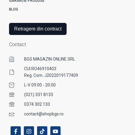
GARANȚIE PRODUSE
BLOG
Retragere din contract
Contact
BGS MAGAZIN ONLINE SRL
CUI RO46910403
Reg. Com. J2022019177409
L-V 09:00 - 20:00
(021) 331 8133
0374 302 133
contact@shopbgs.ro