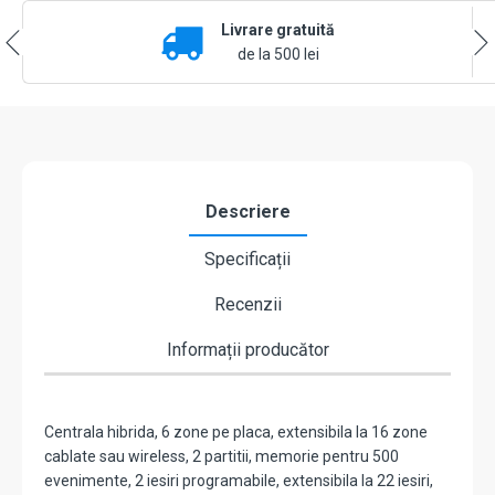
6
Livrare gratuită
zone
extensibila
de la 500 lei
la
16
zone,
2
partitii
-
DSC
Descriere
HS2016NKE
Specificații
Recenzii
Informații producător
Centrala hibrida, 6 zone pe placa, extensibila la 16 zone
cablate sau wireless, 2 partitii, memorie pentru 500
evenimente, 2 iesiri programabile, extensibila la 22 iesiri,