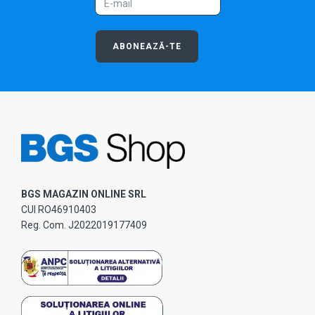
ABONEAZĂ-TE
BGS MAGAZIN ONLINE SRL
CUI RO46910403
Reg. Com. J2022019177409