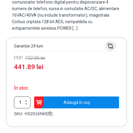
comunicator telefonic digital pentru dispecerizare 4
numere de telefon, sursa in comutatie AC/DC, alimentare
16VAC/40VA (nu include transformator), magistrala
Corbus criptata 128 bit AES, compatibila cu
echipamentele wireless POWER […]
Garanție 24 luni
PRP:
732.05
lei
441.89
lei
În stoc
Cantitate
Adaugă în coș
Centrala
SERIA
SKU:
HS2016NKE
DSC
POWER
NEO