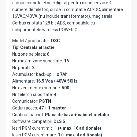
comunicator telefonic digital pentru dispecerizare 4
numere de telefon, sursa in comutatie AC/DC, alimentare
16VAC/40VA (nu include transformator), magistrala
Corbus criptata 128 bit AES, compatibila cu
echipamentele wireless POWER G.
Model / producator:
DSC
Tip:
Centrala efractie
Nr. zone pe placa:
6
Nr. maxim zone suportate:
16
Nr. partitii:
2
Acumulator back-up:
1 x 7Ah
Alimentare:
16.5 Vca / 40VA 50Hz
Nr. evenimente memorie:
500
Nr. telefon suportate:
4
Comunicator:
PSTN
Coduri acces:
47 + 1 master
Continut pachet:
Placa de baza + cabinet metalic
Software compatibil:
DLS 5
Iesiri PGM curent mic:
1 (+ max. 16 aditionale)
Iesiri PGM curent mare:
1 (+ max. 4 aditionale)