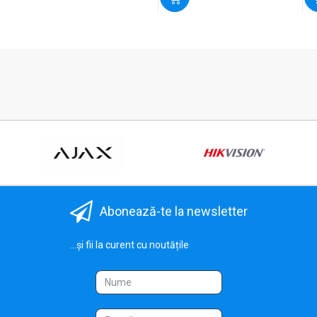
Abonează-te la newsletter
...și fii la curent cu noutățile