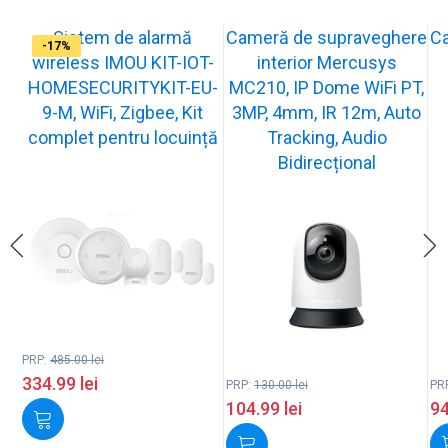
Sistem de alarmă
Cameră de supraveghere
C
-31%
-19%
-21%
-13%
-15%
-20%
-12%
-13%
-16%
-17%
wireless IMOU KIT-IOT-
interior Mercusys
HOMESECURITYKIT-EU-
MC210, IP Dome WiFi PT,
9-M, WiFi, Zigbee, Kit
3MP, 4mm, IR 12m, Auto
complet pentru locuință
Tracking, Audio
Bidirecțional
PRP:
485.00
lei
334.99
lei
PRP:
130.00
lei
PR
104.99
lei
9