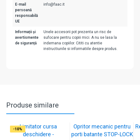
E-mail
info@faac.it
persoană
responsabilă
UE
Informații și
Unele accesorii pot prezenta un risc de
avertismente
sufocare pentru copiii mici. A nu se lasa la
de siguranță
indemana copiilor. Cititi cu atentie
instructiunile si informatiile despre produs.
Produse similare
Limitator cursa
Opritor mecanic pentru
R
-12%
-10%
-10%
-11%
-10%
-11%
-9%
-10%
-11%
-10%
deschidere -
porti batante STOP-LOCK