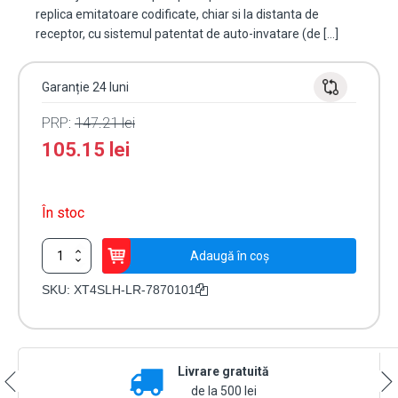
replica emitatoare codificate, chiar si la distanta de
receptor, cu sistemul patentat de auto-invatare (de […]
Garanție 24 luni
PRP:
147.21
lei
105.15
lei
În stoc
Cantitate
Adaugă în coș
Telecomanda
4
SKU:
XT4SLH-LR-7870101
canale,
XT4,
SLH
LR,
Livrare gratuită
868
MHz,
de la 500 lei