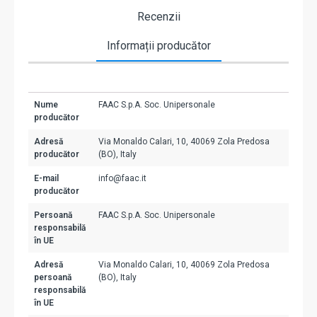
Recenzii
Informații producător
Nume
FAAC S.p.A. Soc. Unipersonale
producător
Adresă
Via Monaldo Calari, 10, 40069 Zola Predosa
producător
(BO), Italy
E-mail
info@faac.it
producător
Persoană
FAAC S.p.A. Soc. Unipersonale
responsabilă
în UE
Adresă
Via Monaldo Calari, 10, 40069 Zola Predosa
persoană
(BO), Italy
responsabilă
în UE