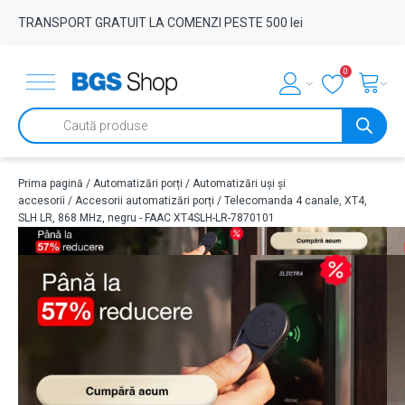
TRANSPORT GRATUIT LA COMENZI PESTE 500 lei
0
Products
search
Prima pagină
/
Automatizări porți
/
Automatizări uși și
accesorii
/
Accesorii automatizări porți
/ Telecomanda 4 canale, XT4,
SLH LR, 868 MHz, negru - FAAC XT4SLH-LR-7870101