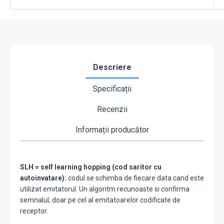
negru
-
FAAC
XT4SLH-
LR-
7870101
Descriere
Specificații
Recenzii
Informații producător
SLH = self learning hopping (cod saritor cu
autoinvatare):
codul se schimba de fiecare data cand este
utilizat emitatorul. Un algoritm recunoaste si confirma
semnalul, doar pe cel al emitatoarelor codificate de
receptor.