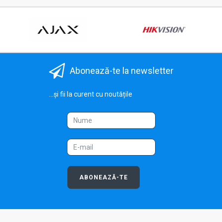
Abonează-te la newsletter
...și fii la curent cu noutățile
ABONEAZĂ-TE