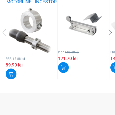
MOTORLINE LINCESTOP
PRP:
190.33
lei
PR
171.70
lei
1
PRP:
67.88
lei
59.90
lei