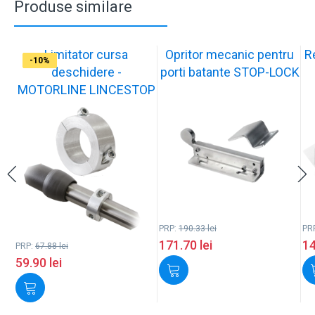
Produse similare
Limitator cursa
Opritor mecanic pentru
R
-12%
-10%
-10%
-11%
-10%
-11%
-9%
-10%
-11%
-10%
deschidere -
porti batante STOP-LOCK
MOTORLINE LINCESTOP
PRP:
190.33
lei
PR
171.70
lei
1
PRP:
67.88
lei
59.90
lei