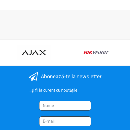
Abonează-te la newsletter
...și fii la curent cu noutățile