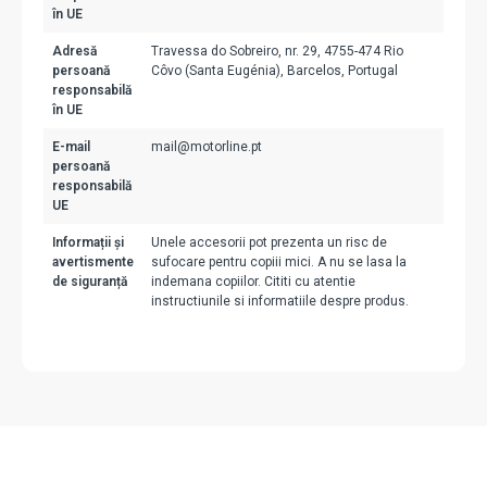
în UE
Adresă
Travessa do Sobreiro, nr. 29, 4755-474 Rio
persoană
Côvo (Santa Eugénia), Barcelos, Portugal
responsabilă
în UE
E-mail
mail@motorline.pt
persoană
responsabilă
UE
Informații și
Unele accesorii pot prezenta un risc de
avertismente
sufocare pentru copiii mici. A nu se lasa la
de siguranță
indemana copiilor. Cititi cu atentie
instructiunile si informatiile despre produs.