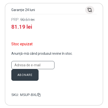
Garanție 24 luni
PRP:
90.51
lei
81.19
lei
Stoc epuizat
Anunță-mă când produsul revine în stoc.
ABONARE
SKU:
MSUP-BXL