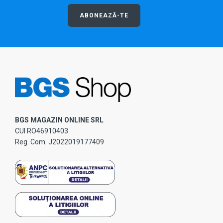
ABONEAZĂ-TE
BGS MAGAZIN ONLINE SRL
CUI RO46910403
Reg. Com. J2022019177409