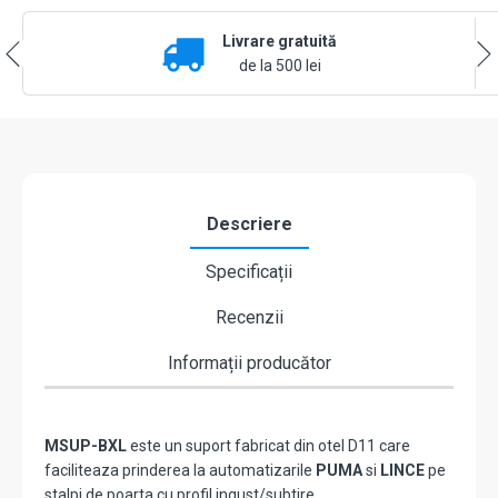
Livrare gratuită
de la 500 lei
Descriere
Specificații
Recenzii
Informații producător
MSUP-BXL
este un suport fabricat din otel D11 care
faciliteaza prinderea la automatizarile
PUMA
si
LINCE
pe
stalpi de poarta cu profil ingust/subtire.