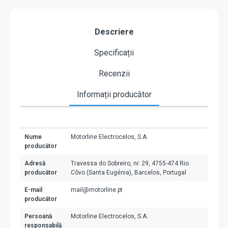
Descriere
Specificații
Recenzii
Informații producător
Nume
Motorline Electrocelos, S.A.
producător
Adresă
Travessa do Sobreiro, nr. 29, 4755-474 Rio
producător
Côvo (Santa Eugénia), Barcelos, Portugal
E-mail
mail@motorline.pt
producător
Persoană
Motorline Electrocelos, S.A.
responsabilă