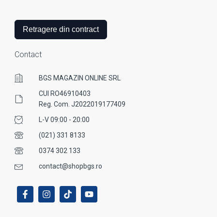
Retragere din contract
Contact
BGS MAGAZIN ONLINE SRL
CUI RO46910403
Reg. Com. J2022019177409
L-V 09:00 - 20:00
(021) 331 8133
0374 302 133
contact@shopbgs.ro