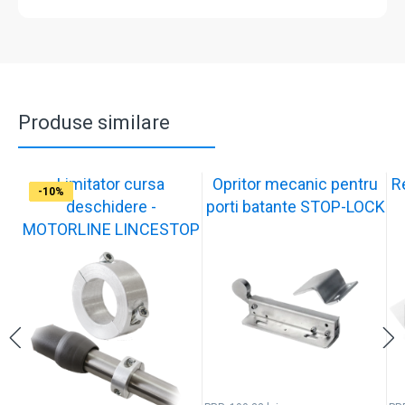
Produse similare
Limitator cursa
Opritor mecanic pentru
R
-12%
-10%
-10%
-11%
-10%
-11%
-9%
-10%
-11%
-10%
deschidere -
porti batante STOP-LOCK
MOTORLINE LINCESTOP