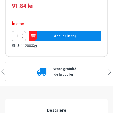
91.84
lei
În stoc
Cantitate
Adaugă în coș
Suport
de
SKU:
112003
perete
orientabil
pentru
fotocelule
Livrare gratuită
-
FAAC
de la 500 lei
112003
Descriere