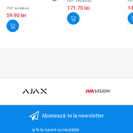
PRP:
190.33
lei
PR
171.70
lei
1
PRP:
67.88
lei
59.90
lei
Abonează-te la newsletter
...și fii la curent cu noutățile