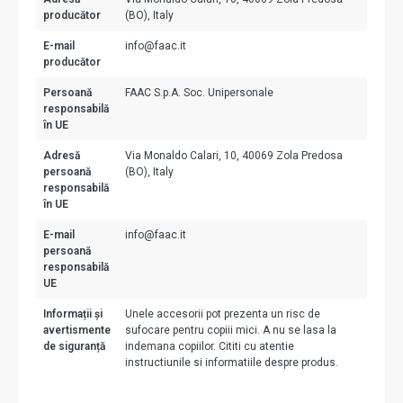
producător
(BO), Italy
E-mail
info@faac.it
producător
Persoană
FAAC S.p.A. Soc. Unipersonale
responsabilă
în UE
Adresă
Via Monaldo Calari, 10, 40069 Zola Predosa
persoană
(BO), Italy
responsabilă
în UE
E-mail
info@faac.it
persoană
responsabilă
UE
Informații și
Unele accesorii pot prezenta un risc de
avertismente
sufocare pentru copiii mici. A nu se lasa la
de siguranță
indemana copiilor. Cititi cu atentie
instructiunile si informatiile despre produs.