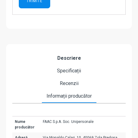
Descriere
Specificații
Recenzii
Informații producător
Nume
FAAC S.p.A. Soc. Unipersonale
producător
Adresă
Via Monaldo Calari, 10, 40069 Zola Predosa