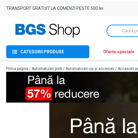
TRANSPORT GRATUIT LA COMENZI PESTE 500 lei
Products
search
CATEGORII PRODUSE
Oferte speciale
Prima pagină
/
Automatizări porți
/
Automatizări uși și accesorii
/
Accesorii au