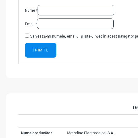
Nume
*
Email
*
Salvează-mi numele, emailul și site-ul web în acest navigator 
De
Nume producător
Motorline Electrocelos, S.A.