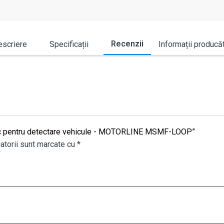
Recenzii
scriere
Specificații
Informații producă
etic pentru detectare vehicule - MOTORLINE MSMF-LOOP”
atorii sunt marcate cu
*