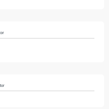
tor
tor