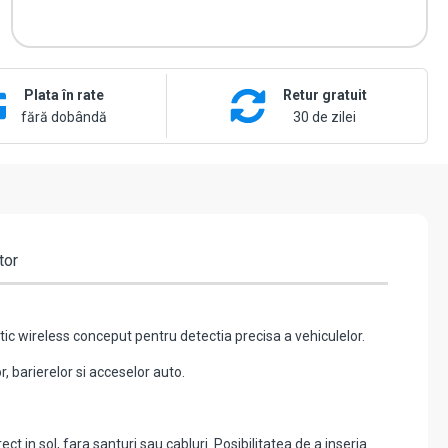
Plata în rate
Retur gratuit
fără dobândă
30 de zilei
tor
c wireless conceput pentru detectia precisa a vehiculelor.
, barierelor si acceselor auto.
t in sol, fara santuri sau cabluri. Posibilitatea de a inseria