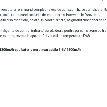
 receptorul, eliminand complet nevoia de conexiuni fizice complicate. 
 solar), reducand costurile de intretinere si interventiile frecvente;
inilor in mod fiabil, chiar si in conditii dificile, asigurand functionarea
eligente de control (intrare/iesire), ideale pentru parcari si zone cu traf
in exterior, rezista la apa, praf si variatii de temperatura IP68.
V 1800mAh sau baterie nereincarcabila 3.6V 7800mAh