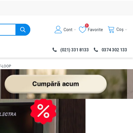
0
Coș
Cont
Favorite
(021) 331 8133
0374 302 133
MF-LOOP