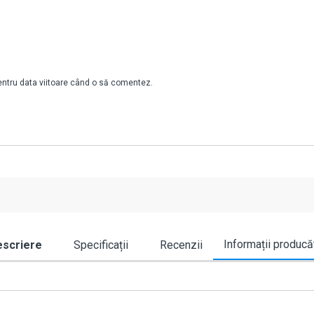
pentru data viitoare când o să comentez.
Informații producă
scriere
Specificații
Recenzii