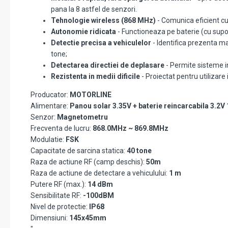
pana la 8 astfel de senzori.
Tehnologie wireless (868 MHz)
- Comunica eficient cu
Autonomie ridicata
- Functioneaza pe baterie (cu suport
Detectie precisa a vehiculelor
- Identifica prezenta mas
tone;
Detectarea directiei de deplasare
- Permite sisteme int
Rezistenta in medii dificile
- Proiectat pentru utilizare 
Producator:
MOTORLINE
Alimentare:
Panou solar 3.35V + baterie reincarcabila 3.2
Senzor:
Magnetometru
Frecventa de lucru:
868.0MHz ~ 869.8MHz
Modulatie:
FSK
Capacitate de sarcina statica:
40 tone
Raza de actiune RF (camp deschis):
50m
Raza de actiune de detectare a vehiculului:
1 m
Putere RF (max.):
14 dBm
Sensibilitate RF:
-100dBM
Nivel de protectie:
IP68
Dimensiuni:
145x45mm