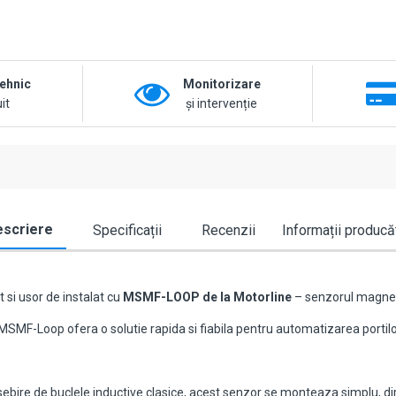
tehnic
Monitorizare
it
și intervenție
scriere
Specificații
Recenzii
Informații producă
 si usor de instalat cu
MSMF-LOOP de la
Motorline
– senzorul magneti
 MSMF-Loop ofera o solutie rapida si fiabila pentru automatizarea portilor
ebire de buclele inductive clasice, acest senzor se monteaza simplu, direc