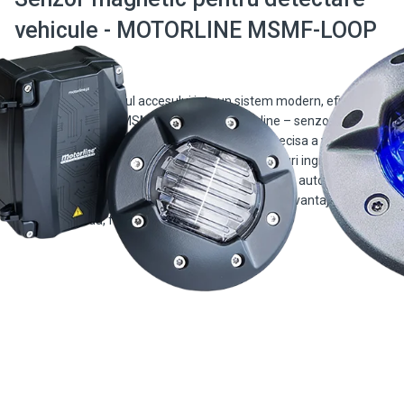
vehicule - MOTORLINE MSMF-LOOP
Transforma controlul accesului intr-un sistem modern, eficient si
usor de instalat cu MSMF-LOOP de la Motorline – senzorul
magnetic wireless conceput pentru detectia precisa a vehiculelor.
Fara sa fie nevoie de lucrari complicate sau cabluri ingropate,
MSMF-Loop ofera o solutie rapida si fiabila pentru automatizarea
portilor, barierelor si acceselor auto. Principalele avantaje:
Instalare rapida, fara […]