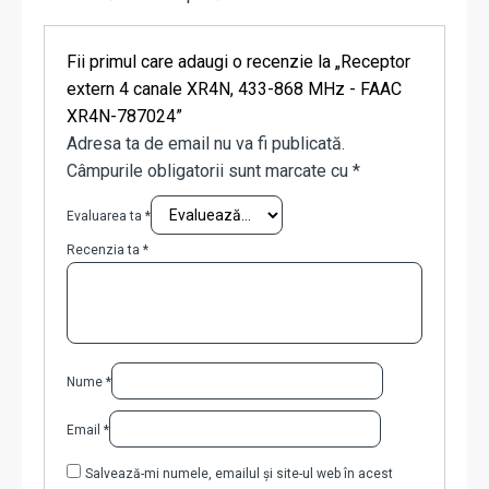
Fii primul care adaugi o recenzie la „Receptor
extern 4 canale XR4N, 433-868 MHz - FAAC
XR4N-787024”
Adresa ta de email nu va fi publicată.
Câmpurile obligatorii sunt marcate cu
*
Evaluarea ta
*
Recenzia ta
*
Nume
*
Email
*
Salvează-mi numele, emailul și site-ul web în acest