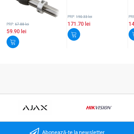
PRP:
190.33
lei
PR
171.70
lei
1
PRP:
67.88
lei
59.90
lei
Abonează-te la newsletter