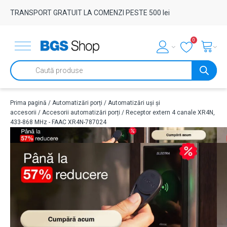
TRANSPORT GRATUIT LA COMENZI PESTE 500 lei
0
Products
search
Prima pagină
/
Automatizări porți
/
Automatizări uși și
accesorii
/
Accesorii automatizări porți
/ Receptor extern 4 canale XR4N,
433-868 MHz - FAAC XR4N-787024