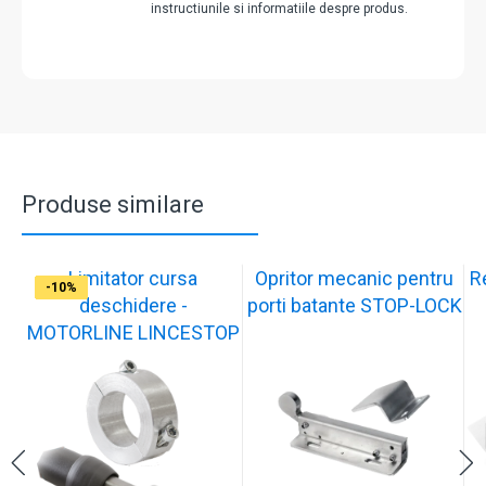
instructiunile si informatiile despre produs.
Produse similare
Limitator cursa
Opritor mecanic pentru
R
-12%
-10%
-10%
-11%
-10%
-11%
-9%
-10%
-11%
-10%
deschidere -
porti batante STOP-LOCK
MOTORLINE LINCESTOP