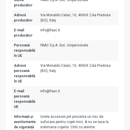
Nume
FAAC S.p.A. Soc. Unipersonale
producător
Adresă
Via Monaldo Calari, 10, 40069 Zola Predosa
producător
(BO), Italy
E-mail
info@faac.it
producător
Persoană
FAAC S.p.A. Soc. Unipersonale
responsabilă
în UE
Adresă
Via Monaldo Calari, 10, 40069 Zola Predosa
persoană
(BO), Italy
responsabilă
în UE
E-mail
info@faac.it
persoană
responsabilă
UE
Informații și
Unele accesorii pot prezenta un risc de
avertismente
sufocare pentru copiii mici. A nu se lasa la
de siguranță
indemana copiilor. Cititi cu atentie