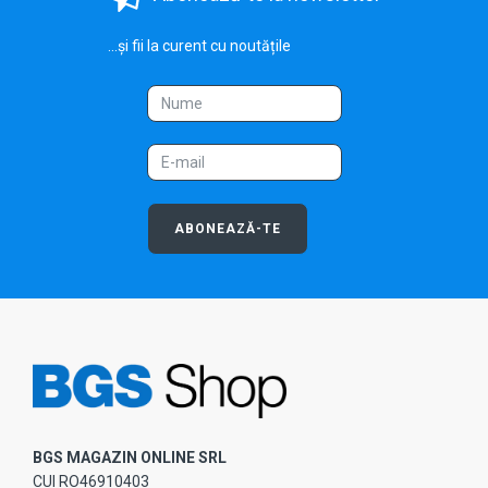
...și fii la curent cu noutățile
ABONEAZĂ-TE
BGS MAGAZIN ONLINE SRL
CUI RO46910403