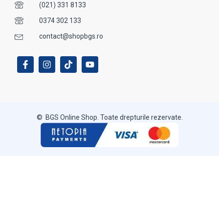
(021) 331 8133
0374 302 133
contact@shopbgs.ro
© BGS Online Shop. Toate drepturile rezervate.