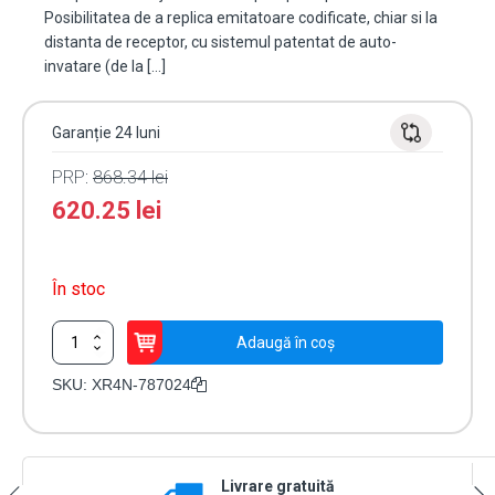
Posibilitatea de a replica emitatoare codificate, chiar si la
distanta de receptor, cu sistemul patentat de auto-
invatare (de la […]
Garanție 24 luni
PRP:
868.34
lei
620.25
lei
În stoc
Cantitate
Adaugă în coș
Receptor
extern
SKU:
XR4N-787024
4
canale
XR4N,
433-
Livrare gratuită
868