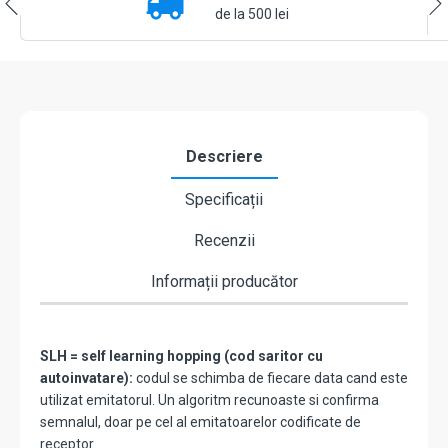
MHz
de la 500 lei
-
FAAC
XR4N-
787024
Descriere
Specificații
Recenzii
Informații producător
SLH = self learning hopping (cod saritor cu
autoinvatare):
codul se schimba de fiecare data cand este
utilizat emitatorul. Un algoritm recunoaste si confirma
semnalul, doar pe cel al emitatoarelor codificate de
receptor.