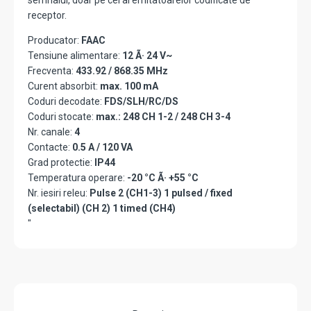
semnalul, doar pe cel al emitatoarelor codificate de
receptor.
Producator:
FAAC
Tensiune alimentare:
12 Ã· 24 V~
Frecventa:
433.92 / 868.35 MHz
Curent absorbit:
max. 100 mA
Coduri decodate:
FDS/SLH/RC/DS
Coduri stocate:
max.: 248 CH 1-2 / 248 CH 3-4
Nr. canale:
4
Contacte:
0.5 A / 120 VA
Grad protectie:
IP44
Temperatura operare:
-20 °C Ã· +55 °C
Nr. iesiri releu:
Pulse 2 (CH1-3) 1 pulsed / fixed
(selectabil) (CH 2) 1 timed (CH4)
"