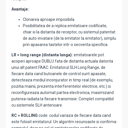
Avantaje:
Clonarea aproape imposibila.
Posibilitatea de a replica emitatoare codificate,
chiar si la distanta de receptor, cu sistemul patentat
de auto-invatare (de la emitator la emitator), simplu
prin apasarea tastelor intr-o secventa specifica.
LR = long range (distanta lunga):
emitatoarele pot
acoperi aproape DUBLU fata de distanta actuala datorita
unui alt patent FAAC. Emitatorul SLH Long Range, de
fiecare data cand butoanele de control sunt apasate,
detecteaza mediul inconjurator in timp real (de exemplu,
pozitia mainii, prezenta interferentelor electrice, etc.) si
reconfigureaza automat partea electronica, maximizand
puterea radiata la fiecare transmisie. Complet compatibil
cu sistemele SLH anterioare.
RC = ROLLING
code: codul variaza de fiecare data cand
este folosit emitatorul. Un algoritm recunoaste si confirma