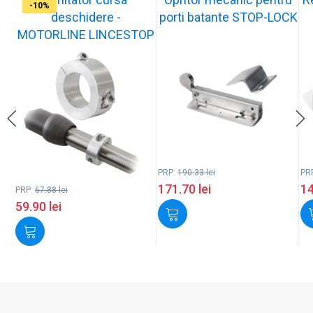
-12%
-10%
-10%
-11%
-10%
-11%
-9%
-10%
-11%
-10%
deschidere -
porti batante STOP-LOCK
MOTORLINE LINCESTOP
PRP:
190.33
lei
PR
171.70
lei
1
PRP:
67.88
lei
59.90
lei