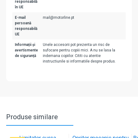
responsabilă
în UE
E-mail
mail@motorline.pt
persoană
responsabilă
UE
Informații și
Unele accesorii pot prezenta un risc de
avertismente
sufocare pentru copiii mici. A nu se lasa la
de siguranță
indemana copiilor. Cititi cu atentie
instructiunile si informatiile despre produs.
Produse similare
Limitator cursa
Opritor mecanic pentru
R