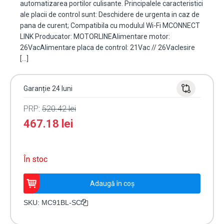
automatizarea portilor culisante. Principalele caracteristici
ale placii de control sunt: Deschidere de urgenta in caz de
pana de curent; Compatibila cu modulul Wi-Fi MCONNECT
LINK Producator: MOTORLINEAlimentare motor:
26VacAlimentare placa de control: 21Vac // 26VacIesire
[…]
Garanție 24 luni
PRP:
520.42
lei
467.18
lei
În stoc
Cantitate
Adaugă în coș
Placa
electronica
SKU:
MC91BL-SC
pentru
controlul