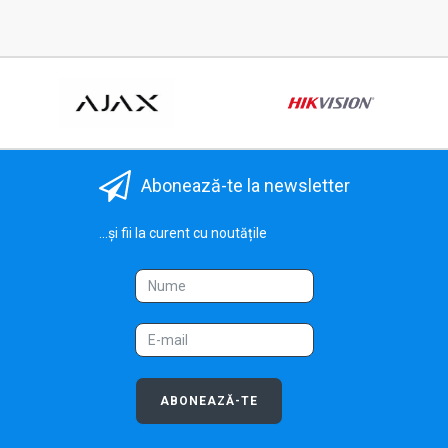
Abonează-te la newsletter
...și fii la curent cu noutățile
ABONEAZĂ-TE