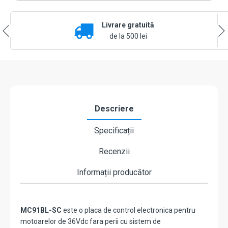
motoarelor
de
Livrare gratuită
36Vdc
fara
de la 500 lei
perii
-
MOTORLINE
MC91BL-
SC
Descriere
Specificații
Recenzii
Informații producător
MC91BL-SC
este o placa de control electronica pentru
motoarelor de 36Vdc fara perii cu sistem de