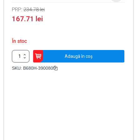
PRP:
234.78
lei
167.71
lei
În stoc
Cantitate
Adaugă în coș
Kit
conectare
SKU:
B680H-390080
baterie
back-
up
pentru
B680H
B680H-
390080