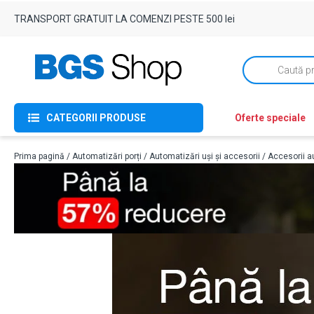
TRANSPORT GRATUIT LA COMENZI PESTE 500 lei
Products
search
CATEGORII PRODUSE
Oferte speciale
Prima pagină
/
Automatizări porți
/
Automatizări uși și accesorii
/
Accesorii au