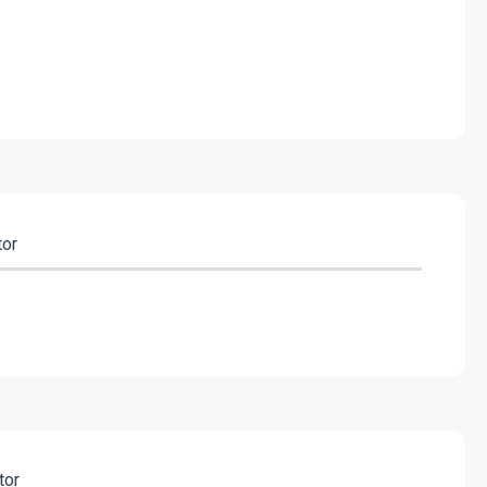
tor
tor