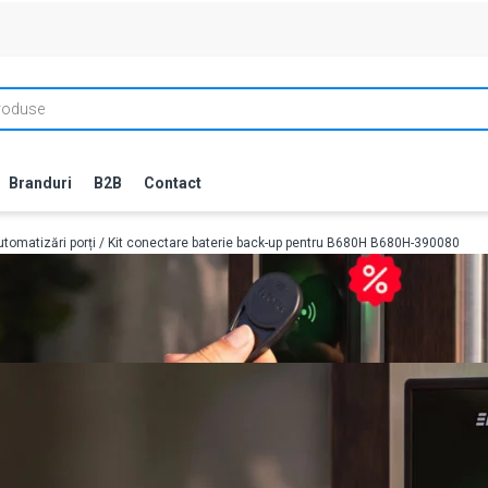
Branduri
B2B
Contact
tomatizări porți
/ Kit conectare baterie back-up pentru B680H B680H-390080