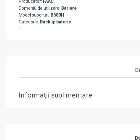
Producator:
FAAC
Domeniu de utilizare:
Bariere
Model suportat:
B680H
Categorie:
Backup baterie
"
De
Informații suplimentare
De