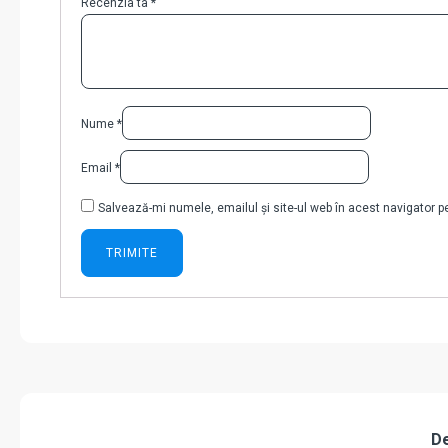
Recenzia ta
*
Nume
*
Email
*
Salvează-mi numele, emailul și site-ul web în acest navigator 
De