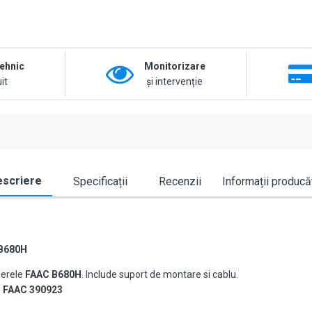
tehnic
Monitorizare
it
și intervenție
scriere
Specificații
Recenzii
Informații producă
B680H
ierele
FAAC B680H
. Include suport de montare si cablu.
-
FAAC 390923