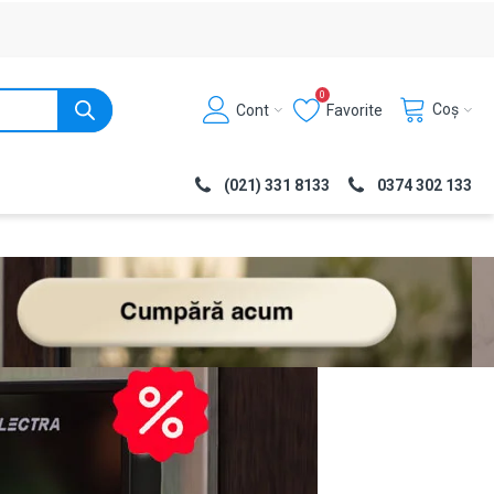
0
Coș
Cont
Favorite
(021) 331 8133
0374 302 133