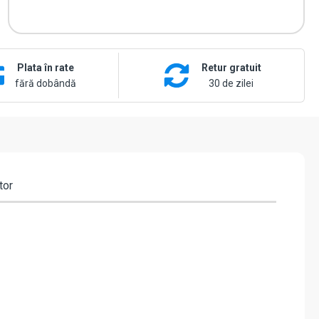
Plata în rate
Retur gratuit
fără dobândă
30 de zilei
tor