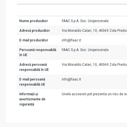
Nume producător
FAAC S.p.A. Soc. Unipersonale
Adresă producător
Via Monaldo Calari, 10, 40069 Zola Predos
E-mail producător
info@faac.it
Persoană responsabilă
FAAC S.p.A. Soc. Unipersonale
în UE
Adresă persoană
Via Monaldo Calari, 10, 40069 Zola Predos
responsabilă în UE
E-mail persoană
info@faac.it
responsabilă UE
Informații și
Unele accesorii pot prezenta un risc de suf
avertismente de
siguranță