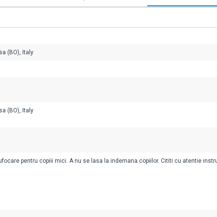
a (BO), Italy
a (BO), Italy
ocare pentru copiii mici. A nu se lasa la indemana copiilor. Cititi cu atentie instr