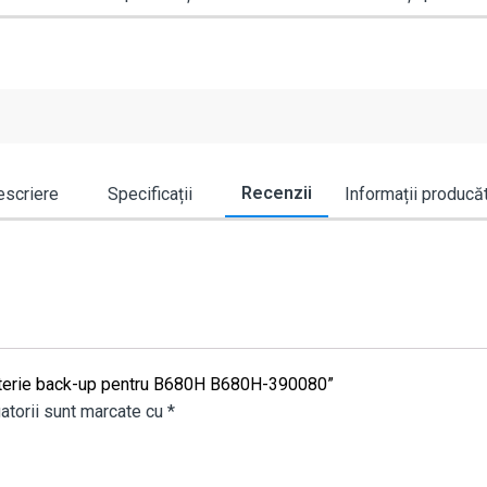
Recenzii
scriere
Specificații
Informații producă
 baterie back-up pentru B680H B680H-390080”
atorii sunt marcate cu
*