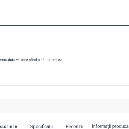
pentru data viitoare când o să comentez.
Informații producă
scriere
Specificații
Recenzii