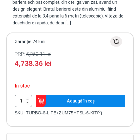
bariera echipat complet, din otel galvanizat, avand un
design elegant. Bratul barierei este din aluminiu, fiind
extensibil de la 3.4 pana la 6 metri (telescopic). Viteza de
deschidere rapida, de doar […]
Garanție 24 luni
PRP:
5,260.11
lei
4,738.36
lei
În stoc
Cantitate
Adaugă în coș
KIT
complet
SKU:
TURBO-6-LITE+ZUM75HTSL-6-KIT
bariera
acces
AUTO
/