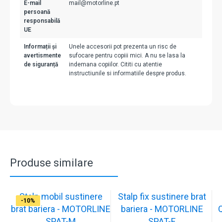
E-mail
mail@motorline.pt
persoană
responsabilă
UE
Informații și
Unele accesorii pot prezenta un risc de
avertismente
sufocare pentru copiii mici. A nu se lasa la
de siguranță
indemana copiilor. Cititi cu atentie
instructiunile si informatiile despre produs.
Produse similare
Stalp mobil sustinere
Stalp fix sustinere brat
-10%
-10%
-17%
-17%
-17%
-17%
-17%
-10%
-10%
-10%
brat bariera - MOTORLINE
bariera - MOTORLINE
SPAT-M
SPAT-F