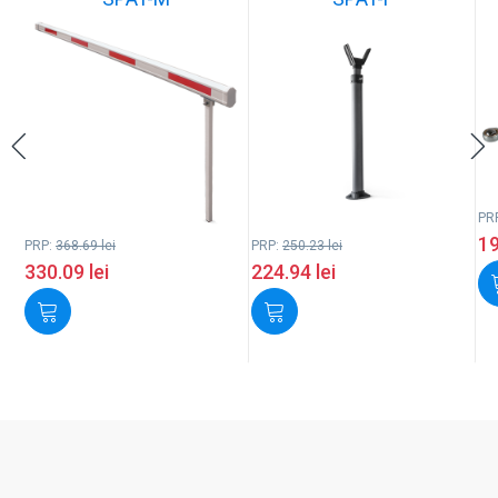
PR
1
PRP:
368.69
lei
PRP:
250.23
lei
330.09
lei
224.94
lei