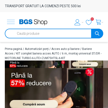
TRANSPORT GRATUIT LA COMENZI PESTE 500 lei
0
Products
search
Prima pagină
/
Automatizări porți
/
Acces auto și bariere
/
Bariere
Acces
/ KIT complet bariera acces AUTO / 6 m, montaj universal ST/DR -
MOTORLINE TURBO-6-LITE+ZUM75HTSL-6-KIT