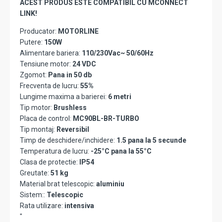
ACEST PRODUS ESTE COMPATIBIL CU MCONNECT
LINK!
Producator:
MOTORLINE
Putere:
150W
Alimentare bariera:
110/230Vac~ 50/60Hz
Tensiune motor:
24 VDC
Zgomot:
Pana in 50 db
Frecventa de lucru:
55%
Lungime maxima a barierei:
6 metri
Tip motor:
Brushless
Placa de control:
MC90BL-BR-TURBO
Tip montaj:
Reversibil
Timp de deschidere/inchidere:
1.5 pana la 5 secunde
Temperatura de lucru:
-25°C pana la 55°C
Clasa de protectie:
IP54
Greutate:
51 kg
Material brat telescopic:
aluminiu
Sistem::
Telescopic
Rata utilizare:
intensiva
"