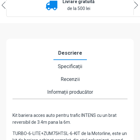
Livrare gratuită
6
m,
de la 500 lei
montaj
universal
ST/DR
-
MOTORLINE
TURBO-
6-
Descriere
LITE+ZUM75HTSL-
6-
Specificații
KIT
Recenzii
Informații producător
Kit bariera acces auto pentru trafic INTENS cu un brat
reversibil de 3.4m pana la 6m.
TURBO-6-LITE+ZUM75HTSL-6-KIT de la Motorline, este un