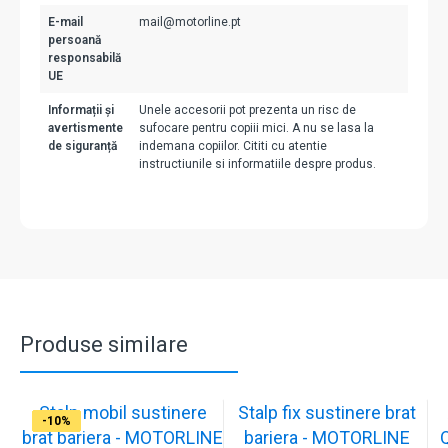
E-mail
mail@motorline.pt
persoană
responsabilă
UE
Informații și
Unele accesorii pot prezenta un risc de
avertismente
sufocare pentru copiii mici. A nu se lasa la
de siguranță
indemana copiilor. Cititi cu atentie
instructiunile si informatiile despre produs.
Produse similare
Stalp mobil sustinere
Stalp fix sustinere brat
-10%
-10%
-17%
-17%
-17%
-17%
-17%
-10%
-10%
-10%
brat bariera - MOTORLINE
bariera - MOTORLINE