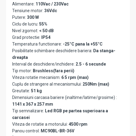
Alimentare:
110Vac / 230Vac
Tensiune motor:
36Vdc
Putere:
300 W
Ciclu de lucru:
55%
Nivel zgomot:
< 50 dB
Grad protectie:
IP54
Temperatura functionare:
-25°C pana la +55°C
Posibilitate schimbare deschidere bariera:
Da stanga-
dreapta
Interval de deschidere/inchidere:
2.5 - 6 secunde
Tip motor:
Brushless(fara perii)
Viteza rotatie mecanism:
6 5 rpm (max)
Cuplu de strangere al mecanismului:
250Nm (max)
Greutate:
51 kg
Dimensiuni carcasa bariere (inaltime/latime/grosime) :
1141 x 367 x 257 mm
Tip semnalizare:
Led RGB pe partea superioara a
carcasei
Viteza de rotatie a motorului:
4500 rpm
Panou control:
MC90BL-BR-36V