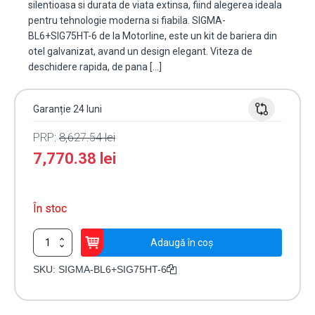
silentioasa si durata de viata extinsa, fiind alegerea ideala
pentru tehnologie moderna si fiabila. SIGMA-
BL6+SIG75HT-6 de la Motorline, este un kit de bariera din
otel galvanizat, avand un design elegant. Viteza de
deschidere rapida, de pana […]
Garanție 24 luni
PRP:
8,627.54
lei
7,770.38
lei
În stoc
Cantitate
Adaugă în coș
Kit
complet
SKU:
SIGMA-BL6+SIG75HT-6
bariera
acces
AUTO