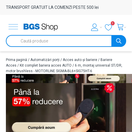
TRANSPORT GRATUIT LA COMENZI PESTE 500 lei
0
Products
search
Prima pagină
/
Automatizări porți
/
Acces auto și bariere
/
Bariere
Acces
/ Kit complet bariera acces AUTO / 6 m, montaj universal ST/DR,
motor brushless - MOTORLINE SIGMA-BL6+SIG75HT-6