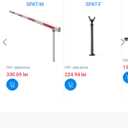
SPAT-M
SPAT-F
PR
1
PRP:
368.69
lei
PRP:
250.23
lei
330.09
lei
224.94
lei