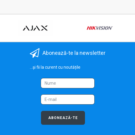
Abonează-te la newsletter
...și fii la curent cu noutățile
ABONEAZĂ-TE