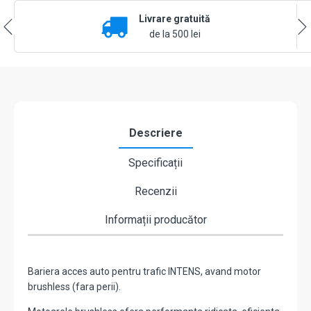
/
Livrare gratuită
6
m,
de la 500 lei
montaj
universal
ST/DR,
motor
brushless
-
MOTORLINE
Descriere
SIGMA-
BL6+SIG75HT-
Specificații
6
Recenzii
Informații producător
Bariera acces auto pentru trafic INTENS, avand motor
brushless (fara perii).