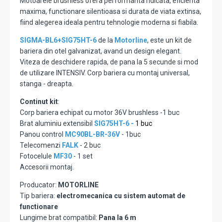
Motoarele brushless ofera performanta ridicata, eficienta
maxima, functionare silentioasa si durata de viata extinsa,
fiind alegerea ideala pentru tehnologie moderna si fiabila.
SIGMA-BL6+SIG75HT-6
de la
Motorline
, este un kit de
bariera din otel galvanizat, avand un design elegant.
Viteza de deschidere rapida, de pana la 5 secunde si mod
de utilizare INTENSIV. Corp bariera cu montaj universal,
stanga - dreapta.
Continut kit
:
Corp bariera echipat cu motor 36V brushless -1 buc
Brat aluminiu extensibil
SIG75HT-6 -
1 buc
Panou control
MC90BL-BR-36V
- 1buc
Telecomenzi
FALK
- 2 buc
Fotocelule
MF30
- 1 set
Accesorii montaj.
Producator:
MOTORLINE
Tip bariera:
electromecanica cu sistem automat de
functionare
Lungime brat compatibil:
Pana la 6 m