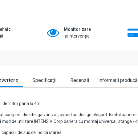
tehnic
Monitorizare
it
și intervenție
scriere
Specificații
Recenzii
Informații producă
il de 2.4m pana la 4m.
 complet, din otel galvanizat, avand un design elegant. Bratul barierei es
i mod de utilizare INTENSIV. Corp bariera cu montaj universal, stanga - 
capacul de sus ce indica starea.