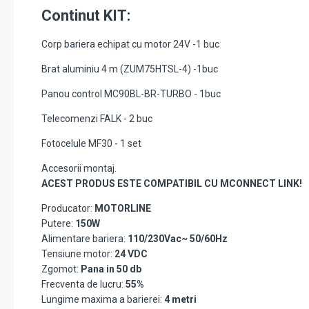
Continut KIT:
Corp bariera echipat cu motor 24V -1 buc
Brat aluminiu 4 m (ZUM75HTSL-4) -1buc
Panou control MC90BL-BR-TURBO - 1buc
Telecomenzi FALK - 2 buc
Fotocelule MF30 - 1 set
Accesorii montaj.
ACEST PRODUS ESTE COMPATIBIL CU MCONNECT LINK!
Producator:
MOTORLINE
Putere:
150W
Alimentare bariera:
110/230Vac~ 50/60Hz
Tensiune motor:
24 VDC
Zgomot:
Pana in 50 db
Frecventa de lucru:
55%
Lungime maxima a barierei:
4 metri