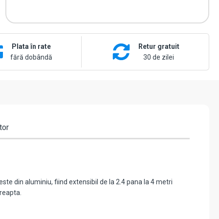
4-
LITE+ZUM75HTSL-
4-
KIT
Plata în rate
Retur gratuit
fără dobândă
30 de zilei
tor
te din aluminiu, fiind extensibil de la 2.4 pana la 4 metri
dreapta.