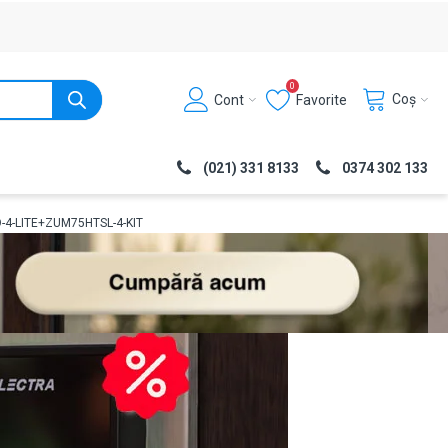
0
Coș
Cont
Favorite
(021) 331 8133
0374 302 133
O-4-LITE+ZUM75HTSL-4-KIT