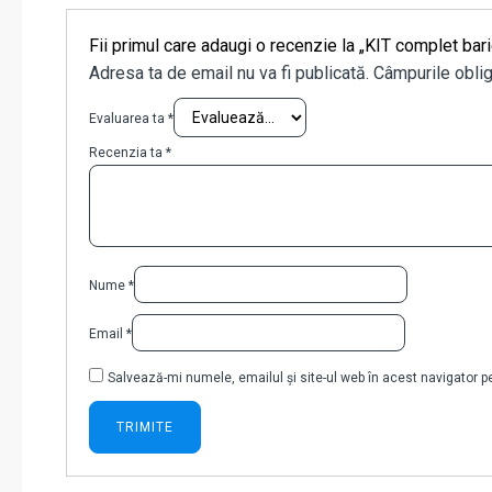
Fii primul care adaugi o recenzie la „KIT comple
Adresa ta de email nu va fi publicată.
Câmpurile oblig
Evaluarea ta
*
Recenzia ta
*
Nume
*
Email
*
Salvează-mi numele, emailul și site-ul web în acest navigator 