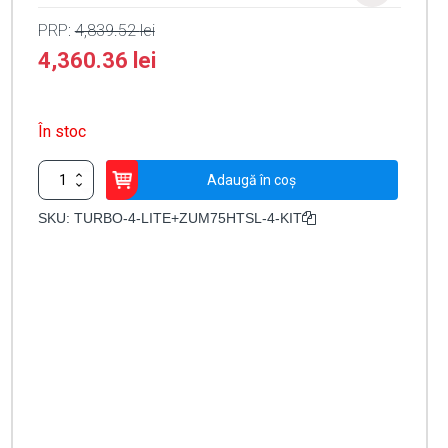
PRP:
4,839.52
lei
4,360.36
lei
În stoc
Cantitate
Adaugă în coș
KIT
complet
SKU:
TURBO-4-LITE+ZUM75HTSL-4-KIT
bariera
acces
AUTO
/
4
m,
montaj
universal
ST/DR
-
MOTORLINE
TURBO-