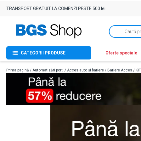
TRANSPORT GRATUIT LA COMENZI PESTE 500 lei
Products
search
CATEGORII PRODUSE
Oferte speciale
Prima pagină
/
Automatizări porți
/
Acces auto și bariere
/
Bariere Acces
/ KI