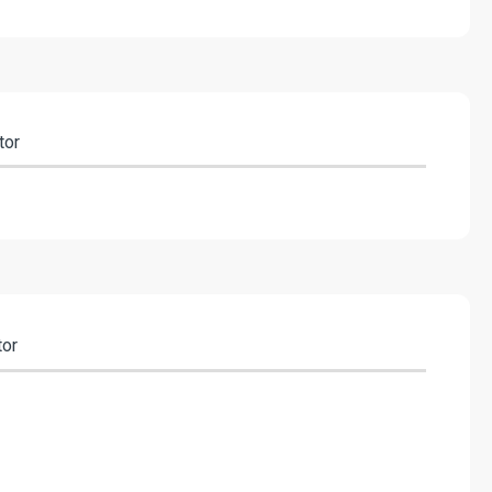
tor
tor