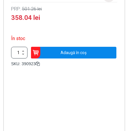
PRP:
501.26
lei
358.04
lei
În stoc
Cantitate
Adaugă în coș
Kit
baterie
SKU:
390923
backup
XBAT
24
V
-
FAAC
390923