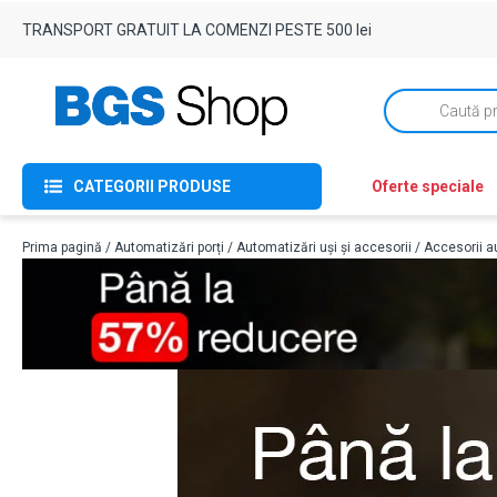
TRANSPORT GRATUIT LA COMENZI PESTE 500 lei
Products
search
CATEGORII PRODUSE
Oferte speciale
Prima pagină
/
Automatizări porți
/
Automatizări uși și accesorii
/
Accesorii au