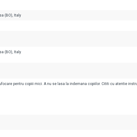
a (BO), Italy
a (BO), Italy
ocare pentru copiii mici. A nu se lasa la indemana copiilor. Cititi cu atentie instr