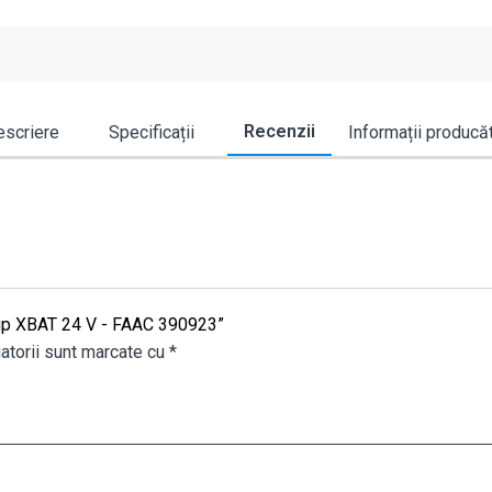
Recenzii
scriere
Specificații
Informații producă
ckup XBAT 24 V - FAAC 390923”
atorii sunt marcate cu
*