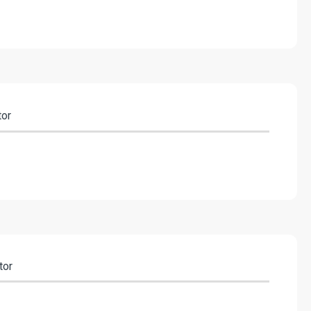
tor
tor