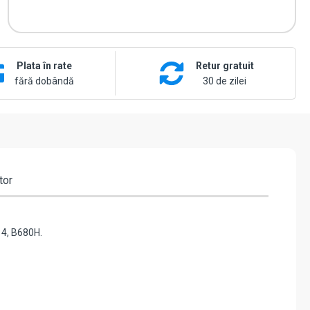
Plata în rate
Retur gratuit
fără dobândă
30 de zilei
tor
14, B680H.