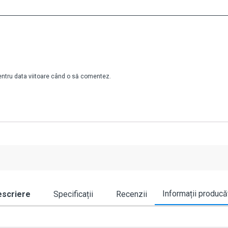
pentru data viitoare când o să comentez.
Informații producă
scriere
Specificații
Recenzii