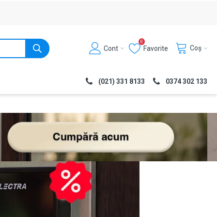
0
Coș
Cont
Favorite
(021) 331 8133
0374 302 133