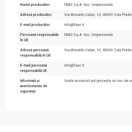
Nume producător
FAAC S.p.A. Soc. Unipersonale
Adresă producător
Via Monaldo Calari, 10, 40069 Zola Predos
E-mail producător
info@faac.it
Persoană responsabilă
FAAC S.p.A. Soc. Unipersonale
în UE
Adresă persoană
Via Monaldo Calari, 10, 40069 Zola Predos
responsabilă în UE
E-mail persoană
info@faac.it
responsabilă UE
Informații și
Unele accesorii pot prezenta un risc de suf
avertismente de
siguranță