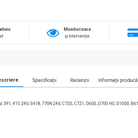
tehnic
Monitorizare
it
și intervenție
scriere
Specificații
Recenzii
Informații producă
, 391, 415 24V, S418, 770N 24V, C720, C721, D600, D700 HS, D1000, B6