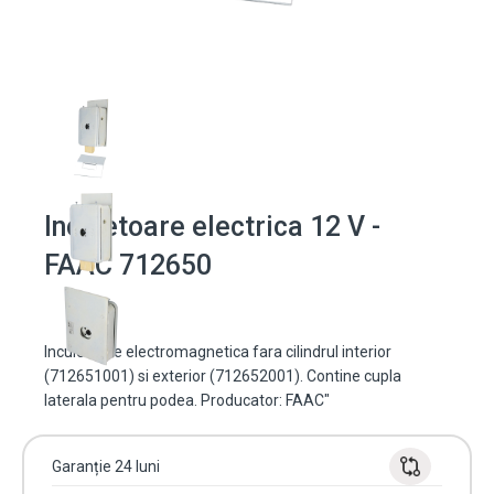
Incuietoare electrica 12 V -
FAAC 712650
Incuietoare electromagnetica fara cilindrul interior
(712651001) si exterior (712652001). Contine cupla
laterala pentru podea. Producator: FAAC"
Garanție 24 luni