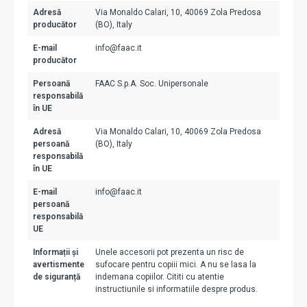
Adresă
Via Monaldo Calari, 10, 40069 Zola Predosa
producător
(BO), Italy
E-mail
info@faac.it
producător
Persoană
FAAC S.p.A. Soc. Unipersonale
responsabilă
în UE
Adresă
Via Monaldo Calari, 10, 40069 Zola Predosa
persoană
(BO), Italy
responsabilă
în UE
E-mail
info@faac.it
persoană
responsabilă
UE
Informații și
Unele accesorii pot prezenta un risc de
avertismente
sufocare pentru copiii mici. A nu se lasa la
de siguranță
indemana copiilor. Cititi cu atentie
instructiunile si informatiile despre produs.