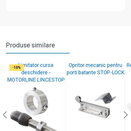
Produse similare
Limitator cursa
Opritor mecanic pentru
R
-12%
-10%
-10%
-11%
-10%
-11%
-9%
-10%
-11%
-10%
deschidere -
porti batante STOP-LOCK
MOTORLINE LINCESTOP