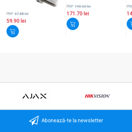
PRP:
190.33
lei
PR
171.70
lei
1
PRP:
67.88
lei
59.90
lei
Abonează-te la newsletter