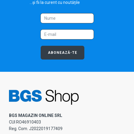
...și fii la curent cu noutățile
ABONEAZĂ-TE
BGS MAGAZIN ONLINE SRL
CUI RO46910403
Reg. Com. J2022019177409