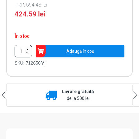
PRP:
594.43
lei
424.59
lei
În stoc
Cantitate
Adaugă în coș
Incuietoare
electrica
SKU:
712650
12
V
-
FAAC
Livrare gratuită
712650
de la 500 lei