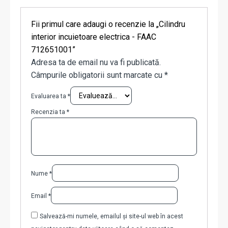
Fii primul care adaugi o recenzie la „Cilindru
interior incuietoare electrica - FAAC
712651001”
Adresa ta de email nu va fi publicată.
Câmpurile obligatorii sunt marcate cu
*
Evaluarea ta
*
Recenzia ta
*
Nume
*
Email
*
Salvează-mi numele, emailul și site-ul web în acest