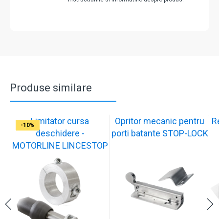
Produse similare
Limitator cursa
Opritor mecanic pentru
R
-12%
-10%
-10%
-11%
-10%
-11%
-9%
-10%
-11%
-10%
deschidere -
porti batante STOP-LOCK
MOTORLINE LINCESTOP