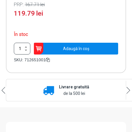
PRP:
167.71
lei
119.79
lei
În stoc
Cantitate
Adaugă în coș
Cilindru
interior
SKU:
712651001
incuietoare
electrica
-
FAAC
Livrare gratuită
712651001
de la 500 lei