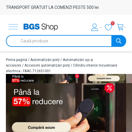
TRANSPORT GRATUIT LA COMENZI PESTE 500 lei
0
Products
search
Prima pagină
/
Automatizări porți
/
Automatizări uși și
accesorii
/
Accesorii automatizări porți
/ Cilindru interior incuietoare
electrica - FAAC 712651001