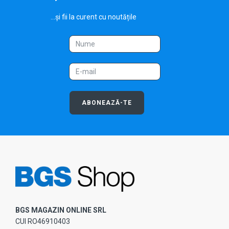
...și fii la curent cu noutățile
ABONEAZĂ-TE
BGS MAGAZIN ONLINE SRL
CUI RO46910403