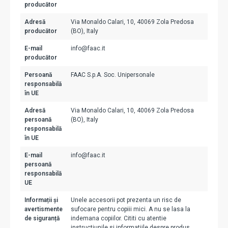
producător
Adresă
Via Monaldo Calari, 10, 40069 Zola Predosa
producător
(BO), Italy
E-mail
info@faac.it
producător
Persoană
FAAC S.p.A. Soc. Unipersonale
responsabilă
în UE
Adresă
Via Monaldo Calari, 10, 40069 Zola Predosa
persoană
(BO), Italy
responsabilă
în UE
E-mail
info@faac.it
persoană
responsabilă
UE
Informații și
Unele accesorii pot prezenta un risc de
avertismente
sufocare pentru copiii mici. A nu se lasa la
de siguranță
indemana copiilor. Cititi cu atentie
instructiunile si informatiile despre produs.