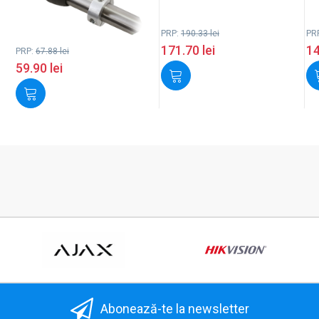
PRP:
190.33
lei
PR
171.70
lei
1
PRP:
67.88
lei
59.90
lei
Abonează-te la newsletter