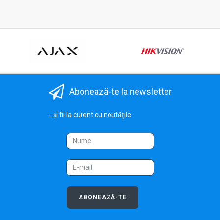
Abonează-te la newsletter
...și fii la curent cu noutățile
ABONEAZĂ-TE