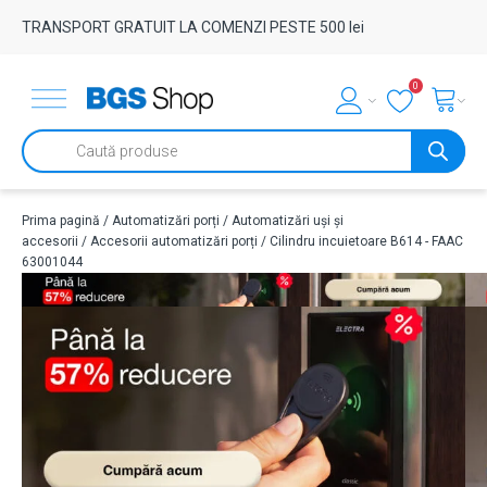
TRANSPORT GRATUIT LA COMENZI PESTE 500 lei
0
Products
search
Prima pagină
/
Automatizări porți
/
Automatizări uși și
accesorii
/
Accesorii automatizări porți
/ Cilindru incuietoare B614 - FAAC
63001044