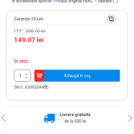
si durabilitate sporite- Produs original FAAC – calitate […]
Garanție 24 luni
PRP:
208.70
lei
149.07
lei
În stoc
Cantitate
Adaugă în coș
Cilindru
incuietoare
SKU:
63001044
B614
-
FAAC
63001044
Livrare gratuită
de la 500 lei