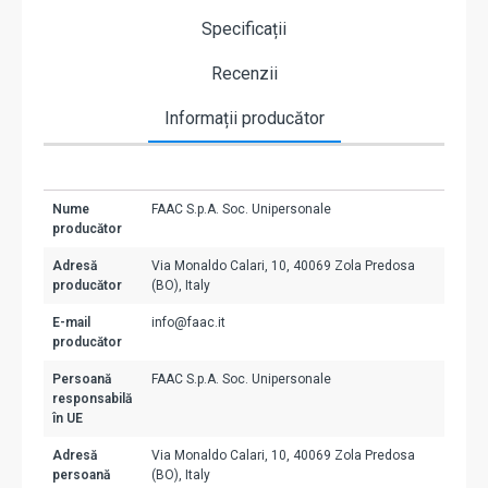
Specificații
Recenzii
Informații producător
Nume
FAAC S.p.A. Soc. Unipersonale
producător
Adresă
Via Monaldo Calari, 10, 40069 Zola Predosa
producător
(BO), Italy
E-mail
info@faac.it
producător
Persoană
FAAC S.p.A. Soc. Unipersonale
responsabilă
în UE
Adresă
Via Monaldo Calari, 10, 40069 Zola Predosa
persoană
(BO), Italy