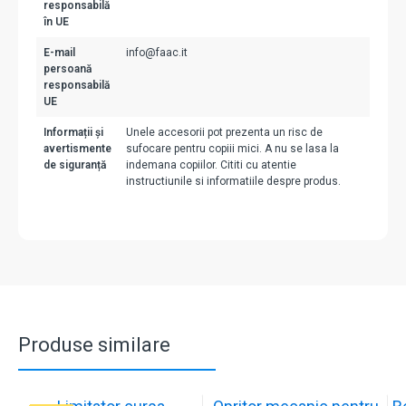
responsabilă
în UE
E-mail
info@faac.it
persoană
responsabilă
UE
Informații și
Unele accesorii pot prezenta un risc de
avertismente
sufocare pentru copiii mici. A nu se lasa la
de siguranță
indemana copiilor. Cititi cu atentie
instructiunile si informatiile despre produs.
Produse similare