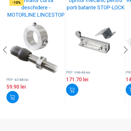
Limitator cursa
Opritor mecanic pentru
R
-12%
-10%
-10%
-11%
-10%
-11%
-9%
-10%
-11%
-10%
deschidere -
porti batante STOP-LOCK
MOTORLINE LINCESTOP
PRP:
190.33
lei
PR
171.70
lei
1
PRP:
67.88
lei
59.90
lei