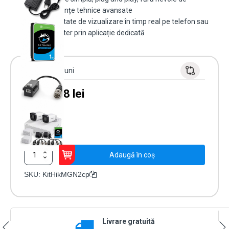
cunoștințe tehnice avansate
Posibilitate de vizualizare în timp real pe telefon sau
computer prin aplicație dedicată
Garanție 24 luni
1,001.58
lei
În stoc
Cantitate
Adaugă în coș
Kit
2
SKU:
KitHikMGN2cp
camere
de
exterior
analog
Livrare gratuită
Hikvision