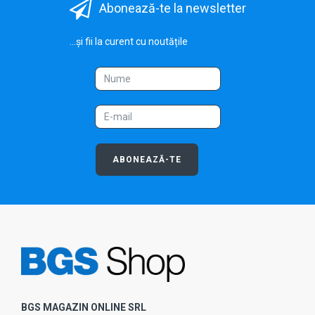
Abonează-te la newsletter
...și fii la curent cu noutățile
ABONEAZĂ-TE
BGS MAGAZIN ONLINE SRL