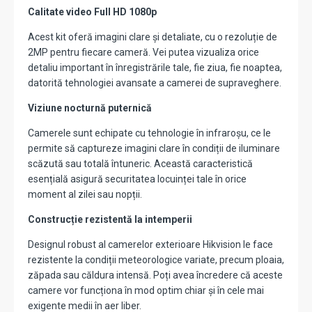
Calitate video Full HD 1080p
Acest kit oferă imagini clare și detaliate, cu o rezoluție de
2MP pentru fiecare cameră. Vei putea vizualiza orice
detaliu important în înregistrările tale, fie ziua, fie noaptea,
datorită tehnologiei avansate a camerei de supraveghere.
Viziune nocturnă puternică
Camerele sunt echipate cu tehnologie în infraroșu, ce le
permite să captureze imagini clare în condiții de iluminare
scăzută sau totală întuneric. Această caracteristică
esențială asigură securitatea locuinței tale în orice
moment al zilei sau nopții.
Construcție rezistentă la intemperii
Designul robust al camerelor exterioare Hikvision le face
rezistente la condiții meteorologice variate, precum ploaia,
zăpada sau căldura intensă. Poți avea încredere că aceste
camere vor funcționa în mod optim chiar și în cele mai
exigente medii în aer liber.