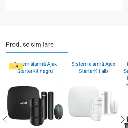
Produse similare
Sistem alarmă Ajax
Sistem alarmă Ajax
-9%
-20%
-1%
-1%
-1%
-4%
-2%
-8%
-1%
-5%
StarterKit negru
StarterKit alb
S