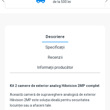
2MP
de la 500 lei
complet
Descriere
Specificații
Recenzii
Informații producător
Kit 2 camere de exterior analog Hikvision 2MP complet
Această cameră de supraveghere analogică de exterior
Hikvision 2MP este soluția ideală pentru securitatea
locuinței sau a afacerii tale.