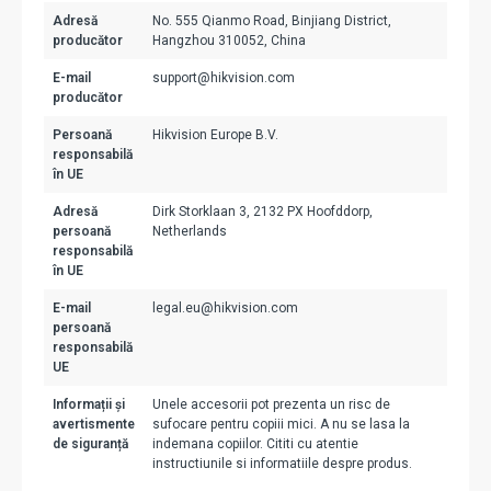
Adresă
No. 555 Qianmo Road, Binjiang District,
producător
Hangzhou 310052, China
E-mail
support@hikvision.com
producător
Persoană
Hikvision Europe B.V.
responsabilă
în UE
Adresă
Dirk Storklaan 3, 2132 PX Hoofddorp,
persoană
Netherlands
responsabilă
în UE
E-mail
legal.eu@hikvision.com
persoană
responsabilă
UE
Informații și
Unele accesorii pot prezenta un risc de
avertismente
sufocare pentru copiii mici. A nu se lasa la
de siguranță
indemana copiilor. Cititi cu atentie
instructiunile si informatiile despre produs.