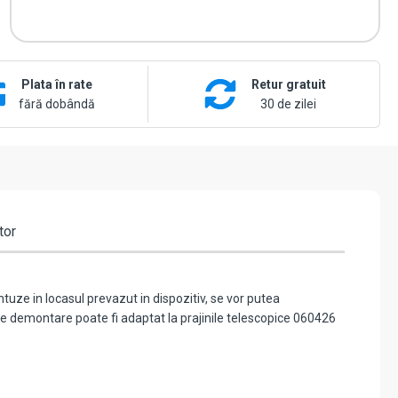
Plata în rate
Retur gratuit
fără dobândă
30 de zilei
tor
tuze in locasul prevazut in dispozitiv, se vor putea
e demontare poate fi adaptat la prajinile telescopice 060426