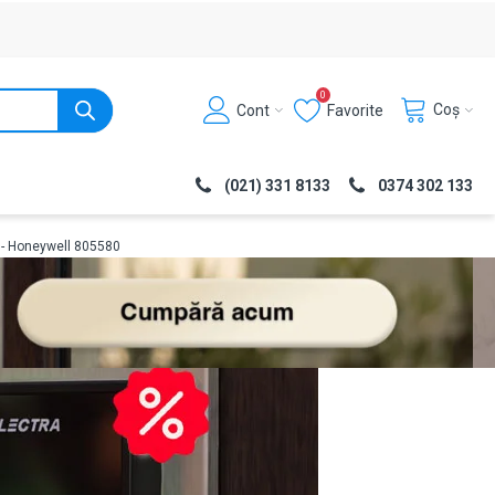
0
Coș
Cont
Favorite
(021) 331 8133
0374 302 133
d - Honeywell 805580