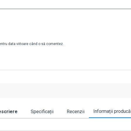
pentru data viitoare când o să comentez.
Informații producă
scriere
Specificații
Recenzii