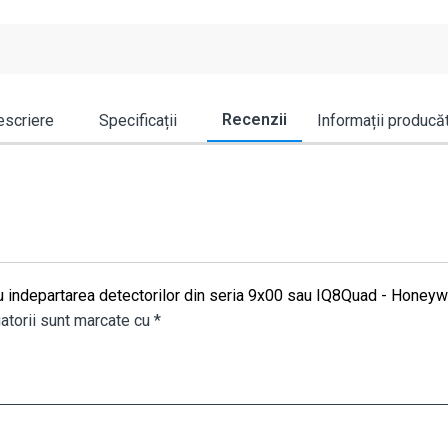
Recenzii
scriere
Specificații
Informații producă
tru indepartarea detectorilor din seria 9x00 sau IQ8Quad - Honey
atorii sunt marcate cu
*