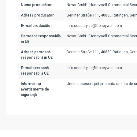
Nume producător
Novar GmbH (Honeywell Commercial Secu
Adresă producător
Berliner Straße 111, 40880 Ratingen, Ge
E-mail producător
info.security.de@honeywell.com
Persoană responsabilă
Novar GmbH (Honeywell Commercial Secu
în UE
Adresă persoană
Berliner Straße 111, 40880 Ratingen, Ge
responsabilă în UE
E-mail persoană
info.security.de@honeywell.com
responsabilă UE
Informații și
Unele accesorii pot prezenta un risc de suf
avertismente de
siguranță