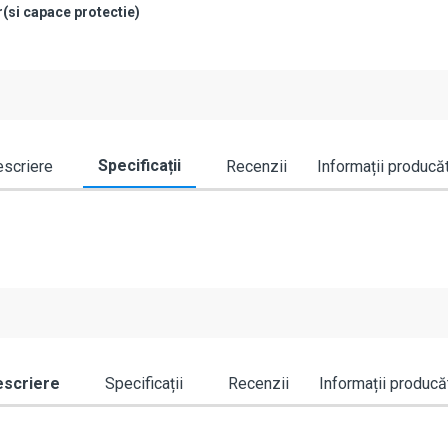
r(si capace protectie)
Specificații
scriere
Recenzii
Informații producă
scriere
Specificații
Recenzii
Informații producă