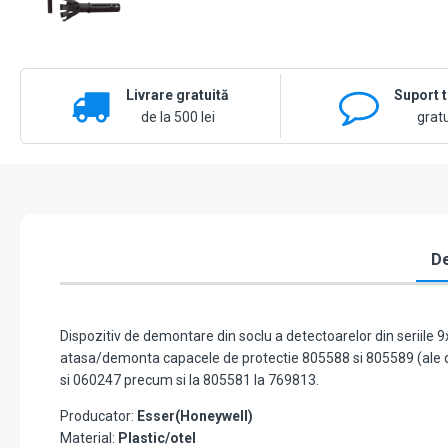
Livrare gratuită
Suport 
de la 500 lei
gratu
De
Dispozitiv de demontare din soclu a detectoarelor din seriile 9
atasa/demonta capacele de protectie 805588 si 805589 (ale det
si 060247 precum si la 805581 la 769813.
Producator:
Esser(Honeywell)
Material:
Plastic/otel