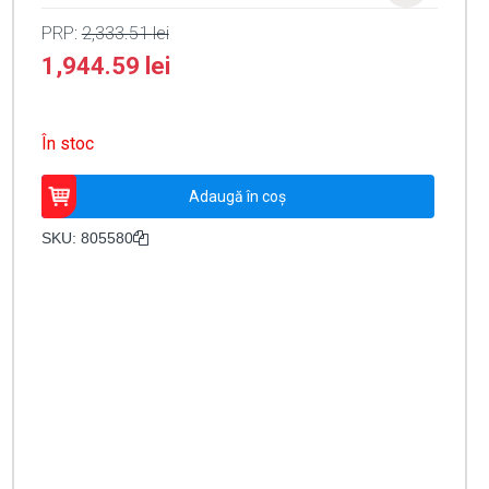
PRP:
2,333.51
lei
1,944.59
lei
În stoc
Cantitate
Adaugă în coș
Dispozitiv
pentru
SKU:
805580
indepartarea
detectorilor
din
seria
9x00
sau
IQ8Quad
-
Honeywell
805580