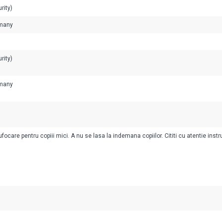
rity)
rmany
rity)
rmany
ocare pentru copiii mici. A nu se lasa la indemana copiilor. Cititi cu atentie instr