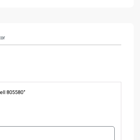
tor
well 805580”