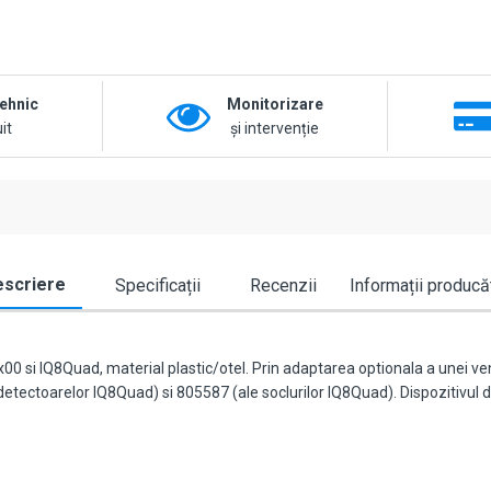
tehnic
Monitorizare
it
și intervenție
scriere
Specificații
Recenzii
Informații producă
x00 si IQ8Quad, material plastic/otel. Prin adaptarea optionala a unei ven
ectoarelor IQ8Quad) si 805587 (ale soclurilor IQ8Quad). Dispozitivul d