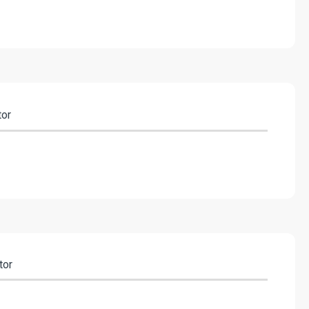
tor
tor