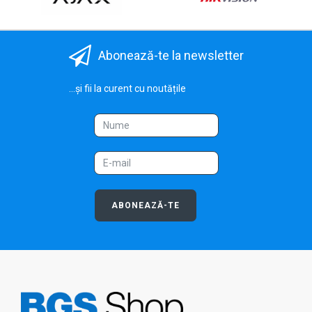
Abonează-te la newsletter
...și fii la curent cu noutățile
ABONEAZĂ-TE