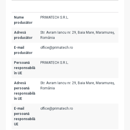
Nume
PRIMATECH S.R.L.
producător
Adresă
Str. Avram Iancu nr. 29, Baia Mare, Maramureș,
producător
România
E-mail
office@primatech.ro
producător
Persoană
PRIMATECH S.R.L.
responsabilă
în UE
Adresă
Str. Avram Iancu nr. 29, Baia Mare, Maramureș,
persoană
România
responsabilă
în UE
E-mail
office@primatech.ro
persoană
responsabilă
UE