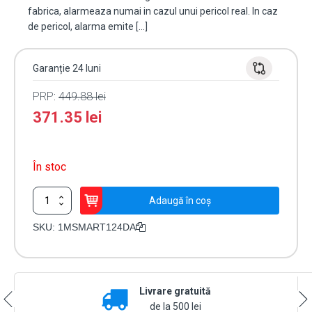
fabrica, alarmeaza numai in cazul unui pericol real. In caz
de pericol, alarma emite […]
Garanție 24 luni
PRP:
449.88
lei
371.35
lei
În stoc
Cantitate
Adaugă în coș
Detector
de
SKU:
1MSMART124DA
gaz
metan
SMART
[m]
Livrare gratuită
/12-
24V
de la 500 lei