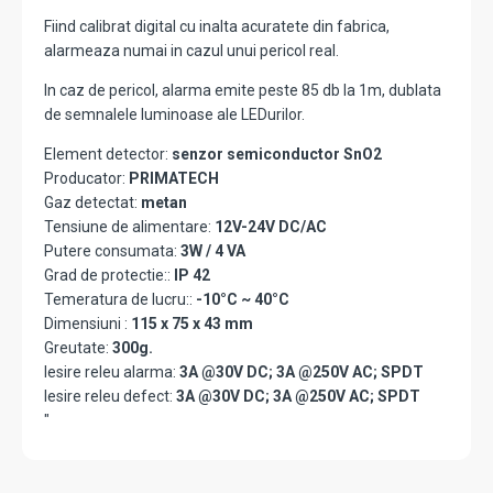
Fiind calibrat digital cu inalta acuratete din fabrica,
alarmeaza numai in cazul unui pericol real.
In caz de pericol, alarma emite peste 85 db la 1m, dublata
de semnalele luminoase ale LEDurilor.
Element detector:
senzor semiconductor SnO2
Producator:
PRIMATECH
Gaz detectat:
metan
Tensiune de alimentare:
12V-24V DC/AC
Putere consumata:
3W / 4 VA
Grad de protectie::
IP 42
Temeratura de lucru::
-10°C ~ 40°C
Dimensiuni :
115 x 75 x 43 mm
Greutate:
300g.
Iesire releu alarma:
3A @30V DC; 3A @250V AC; SPDT
Iesire releu defect:
3A @30V DC; 3A @250V AC; SPDT
"