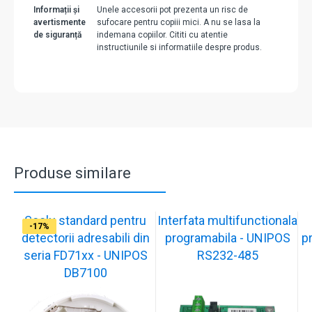
Informații și
Unele accesorii pot prezenta un risc de
avertismente
sufocare pentru copiii mici. A nu se lasa la
de siguranță
indemana copiilor. Cititi cu atentie
instructiunile si informatiile despre produs.
Produse similare
Soclu standard pentru
Interfata multifunctionala
-17%
-17%
-17%
-17%
-23%
-17%
-18%
-29%
-17%
-17%
detectorii adresabili din
programabila - UNIPOS
p
seria FD71xx - UNIPOS
RS232-485
DB7100