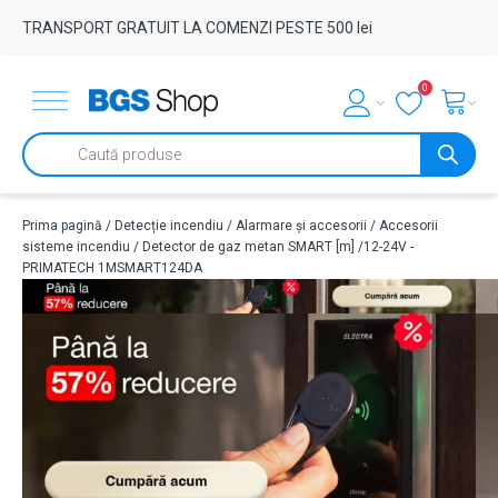
TRANSPORT GRATUIT LA COMENZI PESTE 500 lei
0
Products
search
Prima pagină
/
Detecție incendiu
/
Alarmare și accesorii
/
Accesorii
sisteme incendiu
/ Detector de gaz metan SMART [m] /12-24V -
PRIMATECH 1MSMART124DA