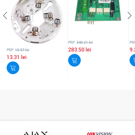
PRP:
340.21
lei
PR
283.50
lei
9
PRP:
15.97
lei
13.31
lei