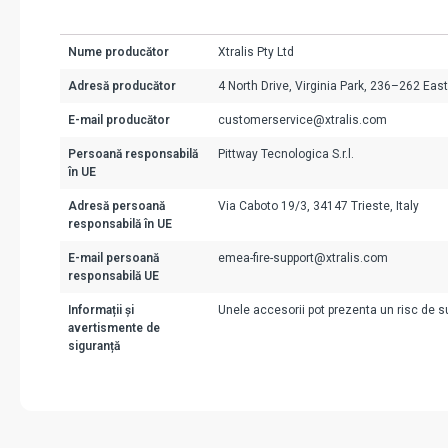
Nume producător
Xtralis Pty Ltd
Adresă producător
4 North Drive, Virginia Park, 236–262 Eas
E-mail producător
customerservice@xtralis.com
Persoană responsabilă
Pittway Tecnologica S.r.l.
în UE
Adresă persoană
Via Caboto 19/3, 34147 Trieste, Italy
responsabilă în UE
E-mail persoană
emea-fire-support@xtralis.com
responsabilă UE
Informații și
Unele accesorii pot prezenta un risc de suf
avertismente de
siguranță