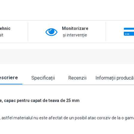
tehnic
Monitorizare
it
și intervenție
scriere
Specificații
Recenzii
Informații producă
e, capac pentru capat de teava de 25 mm
a, astfel materialul nu este afectat de un posibil atac coroziv de la o ga