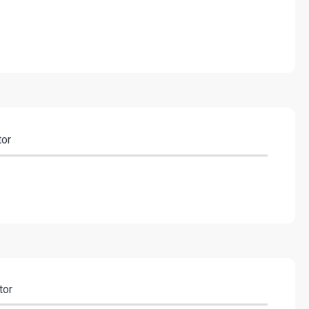
tor
tor