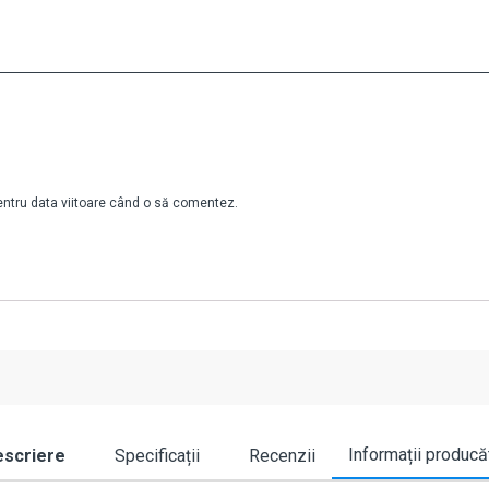
pentru data viitoare când o să comentez.
Informații producă
scriere
Specificații
Recenzii