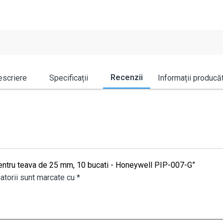
Recenzii
scriere
Specificații
Informații producă
 pentru teava de 25 mm, 10 bucati - Honeywell PIP-007-G”
atorii sunt marcate cu
*