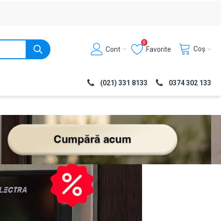
0
Coș
Cont
Favorite
(021) 331 8133
0374 302 133