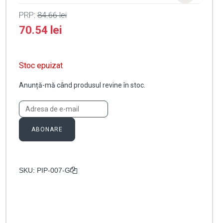
PRP:
84.66
lei
70.54
lei
Stoc epuizat
Anunță-mă când produsul revine în stoc.
ABONARE
SKU:
PIP-007-G