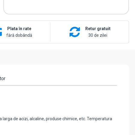
Plata în rate
Retur gratuit
fără dobândă
30 de zilei
tor
ma larga de acizi, alcaline, produse chimice, etc. Temperatura