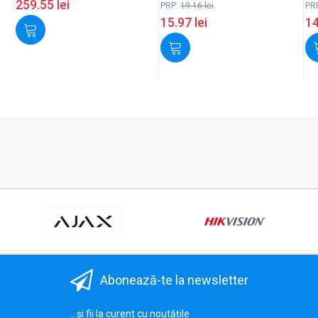
259.55
lei
PRP:
19.16
lei
PR
15.97
lei
1
Abonează-te la newsletter
...și fii la curent cu noutățile