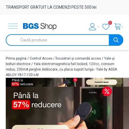
TRANSPORT GRATUIT LA COMENZI PESTE 500 lei
0
Products
search
Prima pagină
/
Control Acces
/
Încuietori și comandă acces
/
Yale și
bolturi electrice
/ Yala electromagnetica fail locked, 12Vcc, consum
redus, 230mA parghie deblocare, cu placa suport lunga - Yale by ASSA
ABLOY YB17-12D-LM