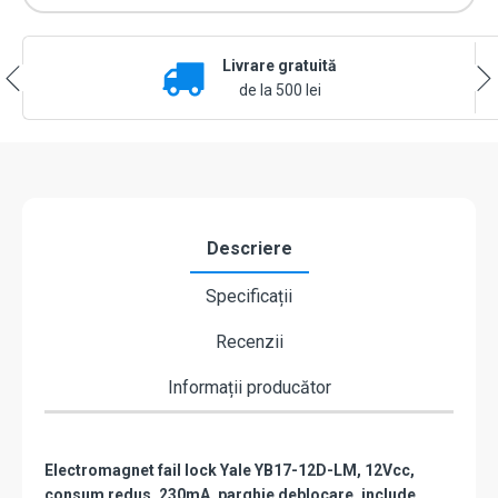
locked,
12Vcc,
consum
Livrare gratuită
redus,
230mA
de la 500 lei
parghie
deblocare,
cu
placa
suport
lunga
-
Descriere
Yale
by
Specificații
ASSA
ABLOY
Recenzii
YB17-
12D-
LM
Informații producător
Electromagnet fail lock Yale YB17-12D-LM, 12Vcc,
consum redus, 230mA, parghie deblocare, include