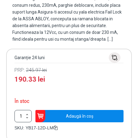
consum redus, 230mA, parghie deblocare, include placa
suport lunga Asigura-ti accesul cu yala electrica Fail Lock
de la ASSA ABLOY, conceputa sa ramana blocata in
absenta alimentarii, pentru un plus de securitate.
Functioneaza la 12Vcc, cu un consum de doar 230 mA,
fiind ideala pentru usi cu montaj stanga/dreapta. […]
Garanție 24 luni
PRP:
245.97
lei
190.33
lei
În stoc
Cantitate
Adaugă în coș
Yala
electromagnetica
SKU:
YB17-12D-LM
fail