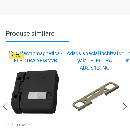
Produse similare
Yala electromagnetica -
Adaos special inchizator
-17%
-17%
-17%
-17%
-17%
-17%
-17%
-17%
-17%
-17%
ELECTRA YEM.22B
yala - ELECTRA
in
ADS.S1B.INC
PRP:
311.45
lei