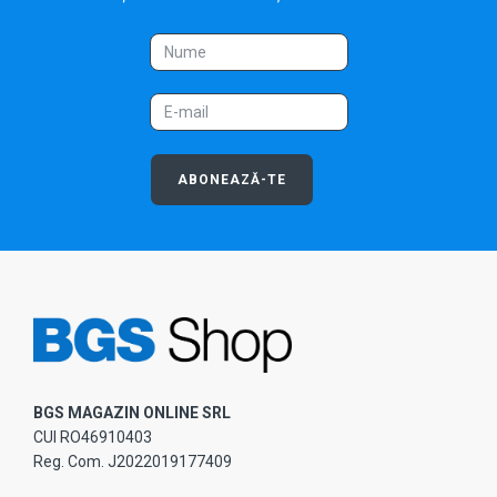
ABONEAZĂ-TE
BGS MAGAZIN ONLINE SRL
CUI RO46910403
Reg. Com. J2022019177409