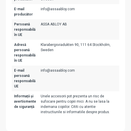
E-mail
info@assaabloy.com
producător
Persoană
ASSA ABLOY AB
responsabilă
în UE
Adresă
Klarabergsviadukten 90, 111 64 Stockholm,
persoană
Sweden
responsabilă
în UE
E-mail
info@assaabloy.com
persoană
responsabilă
UE
Informații și
Unele accesorii pot prezenta un risc de
avertismente
sufocare pentru copiii mici. A nu se lasa la
de siguranță
indemana copiilor. Cititi cu atentie
instructiunile si informatiile despre produs.