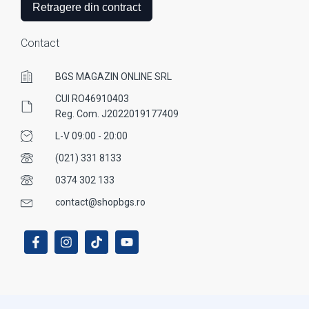
Retragere din contract
Contact
BGS MAGAZIN ONLINE SRL
CUI RO46910403
Reg. Com. J2022019177409
L-V 09:00 - 20:00
(021) 331 8133
0374 302 133
contact@shopbgs.ro