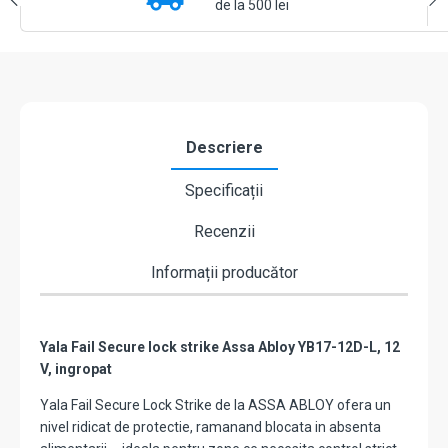
placa
de la 500 lei
suport
lunga
-
Yale
by
ASSA
ABLOY
Descriere
YB17-
12D-
Specificații
L
Recenzii
Informații producător
Yala Fail Secure lock strike Assa Abloy YB17-12D-L, 12
V, ingropat
Yala Fail Secure Lock Strike de la ASSA ABLOY ofera un
nivel ridicat de protectie, ramanand blocata in absenta