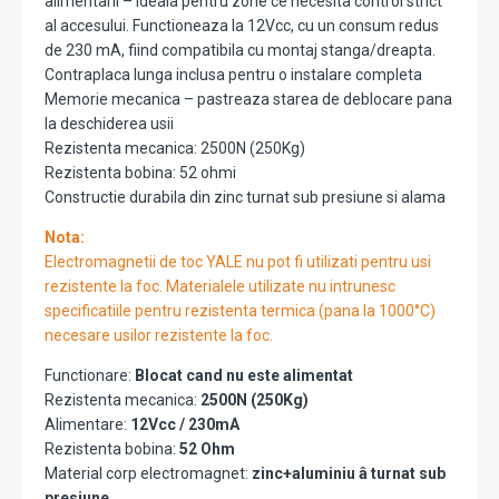
alimentarii – ideala pentru zone ce necesita control strict
al accesului. Functioneaza la 12Vcc, cu un consum redus
de 230 mA, fiind compatibila cu montaj stanga/dreapta.
Contraplaca lunga inclusa pentru o instalare completa
Memorie mecanica – pastreaza starea de deblocare pana
la deschiderea usii
Rezistenta mecanica: 2500N (250Kg)
Rezistenta bobina: 52 ohmi
Constructie durabila din zinc turnat sub presiune si alama
Nota:
Electromagnetii de toc YALE nu pot fi utilizati pentru usi
rezistente la foc. Materialele utilizate nu intrunesc
specificatiile pentru rezistenta termica (pana la 1000°C)
necesare usilor rezistente la foc.
Functionare:
Blocat cand nu este alimentat
Rezistenta mecanica:
2500N (250Kg)
Alimentare:
12Vcc / 230mA
Rezistenta bobina:
52 Ohm
Material corp electromagnet:
zinc+aluminiu â turnat sub
presiune