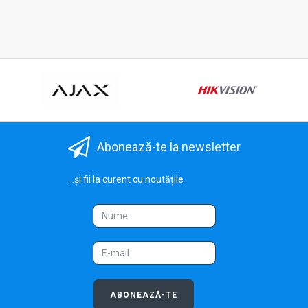
Abonează-te la newsletter
...și fii la curent cu noutățile
ABONEAZĂ-TE