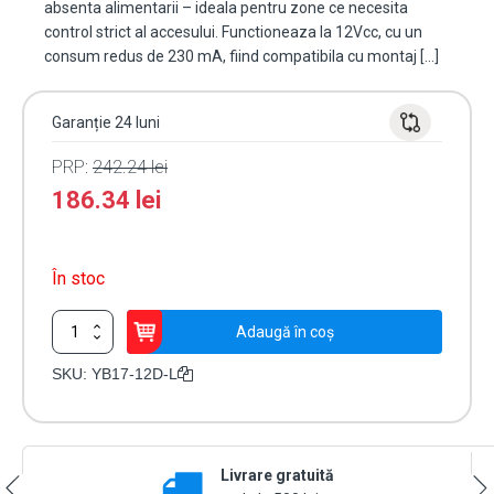
absenta alimentarii – ideala pentru zone ce necesita
control strict al accesului. Functioneaza la 12Vcc, cu un
consum redus de 230 mA, fiind compatibila cu montaj […]
Garanție 24 luni
PRP:
242.24
lei
186.34
lei
În stoc
Cantitate
Adaugă în coș
Yala
electromagnetica
SKU:
YB17-12D-L
fail
locked,
12V,
230mA
Livrare gratuită
cu