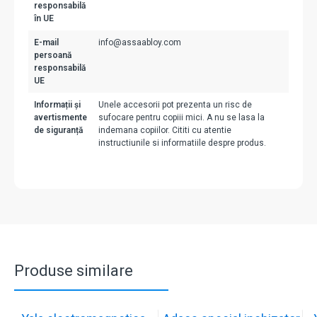
responsabilă
în UE
E-mail
info@assaabloy.com
persoană
responsabilă
UE
Informații și
Unele accesorii pot prezenta un risc de
avertismente
sufocare pentru copiii mici. A nu se lasa la
de siguranță
indemana copiilor. Cititi cu atentie
instructiunile si informatiile despre produs.
Produse similare