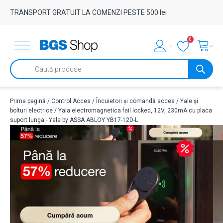
TRANSPORT GRATUIT LA COMENZI PESTE 500 lei
0
Products
search
Prima pagină
/
Control Acces
/
Încuietori și comandă acces
/
Yale și
bolturi electrice
/ Yala electromagnetica fail locked, 12V, 230mA cu placa
suport lunga - Yale by ASSA ABLOY YB17-12D-L