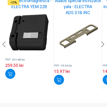
Yala electromagnetica -
Adaos special inchizator
-17%
-17%
-17%
-17%
-17%
-17%
-17%
-17%
-17%
-17%
ELECTRA YEM.22B
yala - ELECTRA
in
ADS.S1B.INC
PRP:
311.45
lei
259.55
lei
PRP:
19.16
lei
PR
15.97
lei
1