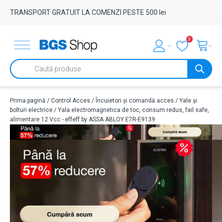
TRANSPORT GRATUIT LA COMENZI PESTE 500 lei
0
Products
search
Prima pagină
/
Control Acces
/
Încuietori și comandă acces
/
Yale și
bolturi electrice
/ Yala electromagnetica de toc, consum redus, fail safe,
alimentare 12 Vcc - effeff by ASSA ABLOY E7R-E9139