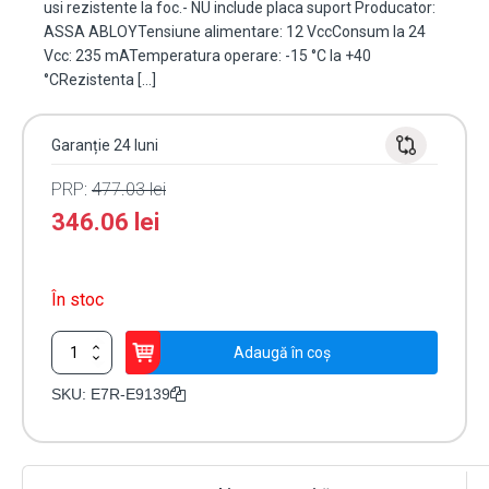
usi rezistente la foc.- NU include placa suport Producator:
ASSA ABLOYTensiune alimentare: 12 VccConsum la 24
Vcc: 235 mATemperatura operare: -15 °C la +40
°CRezistenta […]
Garanție 24 luni
PRP:
477.03
lei
346.06
lei
În stoc
Cantitate
Adaugă în coș
Yala
electromagnetica
SKU:
E7R-E9139
de
toc,
consum
redus,