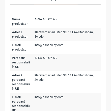
Nume
ASSA ABLOY AB
producător
Adresă
Klarabergsviadukten 90, 111 64 Stockholm,
producător
Sweden
E-mail
info@assaabloy.com
producător
Persoană
ASSA ABLOY AB
responsabilă
în UE
Adresă
Klarabergsviadukten 90, 111 64 Stockholm,
persoană
Sweden
responsabilă
în UE
E-mail
info@assaabloy.com
persoană
responsabilă
UE