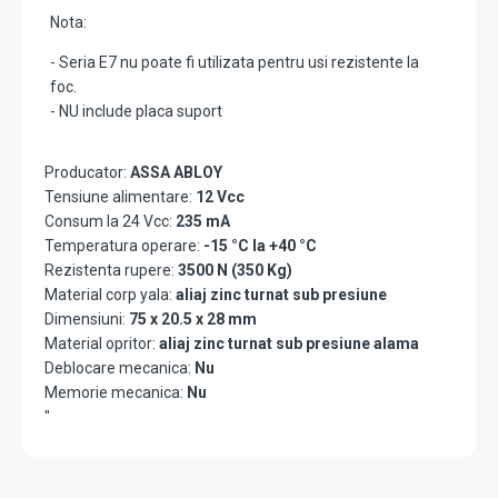
Nota:
- Seria E7 nu poate fi utilizata pentru usi rezistente la
foc.
- NU include placa suport
Producator:
ASSA ABLOY
Tensiune alimentare:
12 Vcc
Consum la 24 Vcc:
235 mA
Temperatura operare:
-15 °C la +40 °C
Rezistenta rupere:
3500 N (350 Kg)
Material corp yala:
aliaj zinc turnat sub presiune
Dimensiuni:
75 x 20.5 x 28 mm
Material opritor:
aliaj zinc turnat sub presiune alama
Deblocare mecanica:
Nu
Memorie mecanica:
Nu
"