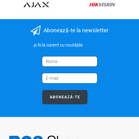
Abonează-te la newsletter
...și fii la curent cu noutățile
ABONEAZĂ-TE