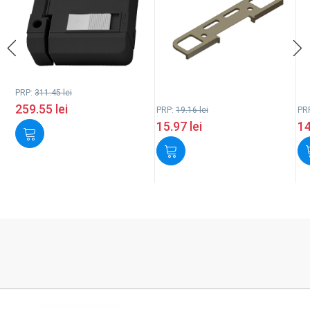
PRP:
311.45
lei
259.55
lei
PRP:
19.16
lei
PR
15.97
lei
1