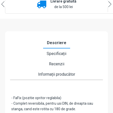
Livrare gratuită
fail
safe,
de la 500 lei
alimentare
12
Vcc
-
effeff
by
ASSA
Descriere
ABLOY
E7R-
Specificații
E9139
Recenzii
Informații producător
- FaFix (pozitie opritor reglabila)
- Complet reversibila, pentru usi DIN, de dreapta sau
stanga, cand este rotita cu 180 de grade.