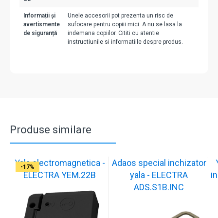
Informații și
Unele accesorii pot prezenta un risc de
avertismente
sufocare pentru copiii mici. A nu se lasa la
de siguranță
indemana copiilor. Cititi cu atentie
instructiunile si informatiile despre produs.
Produse similare
Yala electromagnetica -
Adaos special inchizator
-17%
-17%
-17%
-17%
-17%
-17%
-17%
-17%
-17%
-17%
ELECTRA YEM.22B
yala - ELECTRA
in
ADS.S1B.INC