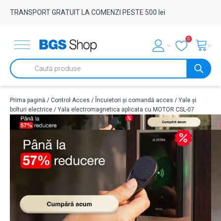
TRANSPORT GRATUIT LA COMENZI PESTE 500 lei
0
Products
search
Prima pagină
/
Control Acces
/
Încuietori și comandă acces
/
Yale și
bolturi electrice
/ Yala electromagnetica aplicata cu MOTOR CSL-07