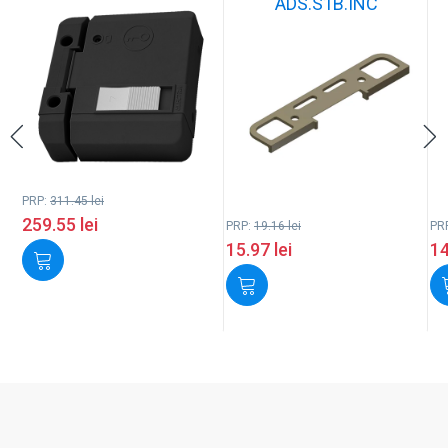
ADS.S1B.INC
PRP:
311.45
lei
259.55
lei
PRP:
19.16
lei
PR
15.97
lei
1