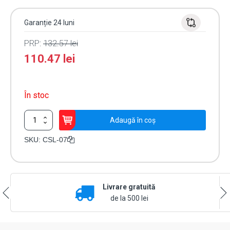
Garanție 24 luni
PRP:
132.57
lei
110.47
lei
În stoc
Cantitate
Adaugă în coș
Yala
electromagnetica
SKU:
CSL-07
aplicata
cu
MOTOR
CSL-
Livrare gratuită
07
de la 500 lei