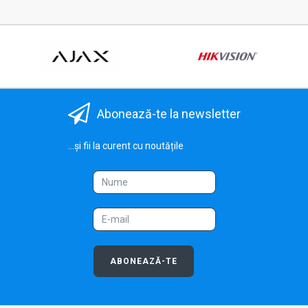
Abonează-te la newsletter
...și fii la curent cu noutățile
ABONEAZĂ-TE