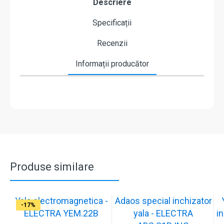
Descriere
Specificații
Recenzii
Informații producător
Produse similare
Yala electromagnetica -
Adaos special inchizator
-17%
-17%
-17%
-17%
-17%
-17%
-17%
-17%
-17%
-17%
ELECTRA YEM.22B
yala - ELECTRA
in