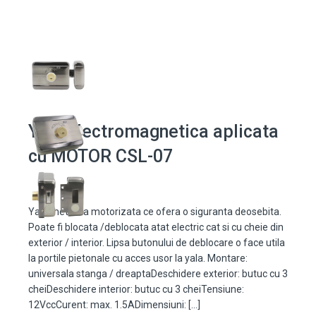
Yala electromagnetica aplicata
cu MOTOR CSL-07
Yala metalica motorizata ce ofera o siguranta deosebita.
Poate fi blocata /deblocata atat electric cat si cu cheie din
exterior / interior. Lipsa butonului de deblocare o face utila
la portile pietonale cu acces usor la yala. Montare:
universala stanga / dreaptaDeschidere exterior: butuc cu 3
cheiDeschidere interior: butuc cu 3 cheiTensiune:
12VccCurent: max. 1.5ADimensiuni: […]