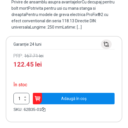
Privire de ansamblu asupra avantajelorCu decupaj pentru
bolt mortPotrivita pentru usi cu mana stanga si
dreaptaPentru modele de greva electrica ProFix®2 cu
efect conventional din seria 118.13 Directie DIN:
universalaLungime: 250 mmLatime: […]
Garanție 24 luni
PRP:
167.71
lei
122.45
lei
În stoc
Cantitate
Adaugă în coș
Suport
electromagnet
SKU:
62B35-01
de
toc,
ProFix2