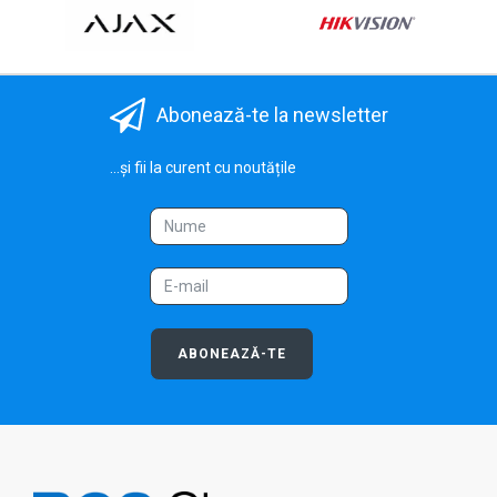
Abonează-te la newsletter
...și fii la curent cu noutățile
ABONEAZĂ-TE