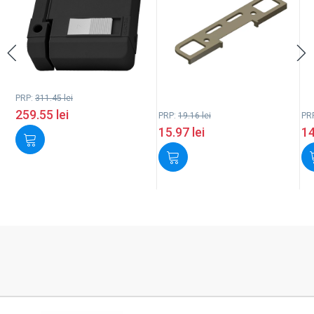
PRP:
311.45
lei
259.55
lei
PRP:
19.16
lei
PR
15.97
lei
1