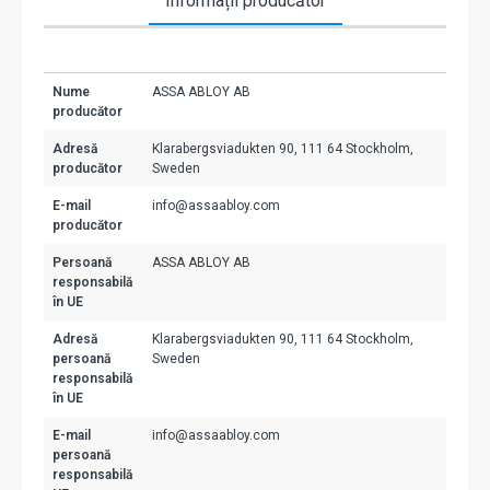
Informații producător
Nume
ASSA ABLOY AB
producător
Adresă
Klarabergsviadukten 90, 111 64 Stockholm,
producător
Sweden
E-mail
info@assaabloy.com
producător
Persoană
ASSA ABLOY AB
responsabilă
în UE
Adresă
Klarabergsviadukten 90, 111 64 Stockholm,
persoană
Sweden
responsabilă
în UE
E-mail
info@assaabloy.com
persoană
responsabilă