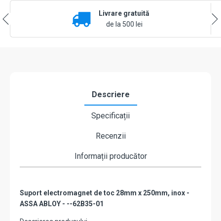
versiune
Livrare gratuită
lunga,
28mm
de la 500 lei
x
250mm,
inox
-
effeff
by
ASSA
Descriere
ABLOY
62B35-
Specificații
01
Recenzii
Informații producător
Suport electromagnet de toc 28mm x 250mm, inox -
ASSA ABLOY - --62B35-01