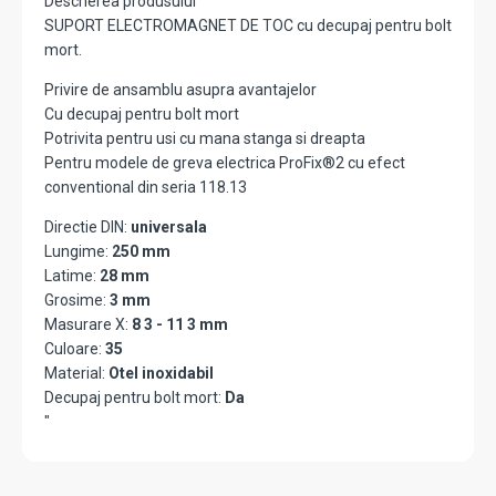
Descrierea produsului
SUPORT ELECTROMAGNET DE TOC cu decupaj pentru bolt
mort.
Privire de ansamblu asupra avantajelor
Cu decupaj pentru bolt mort
Potrivita pentru usi cu mana stanga si dreapta
Pentru modele de greva electrica ProFix®2 cu efect
conventional din seria 118.13
Directie DIN:
universala
Lungime:
250 mm
Latime:
28 mm
Grosime:
3 mm
Masurare X:
8 3 - 11 3 mm
Culoare:
35
Material:
Otel inoxidabil
Decupaj pentru bolt mort:
Da
"