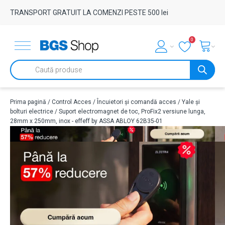
TRANSPORT GRATUIT LA COMENZI PESTE 500 lei
0
Products
search
Prima pagină
/
Control Acces
/
Încuietori și comandă acces
/
Yale și
bolturi electrice
/ Suport electromagnet de toc, ProFix2 versiune lunga,
28mm x 250mm, inox - effeff by ASSA ABLOY 62B35-01