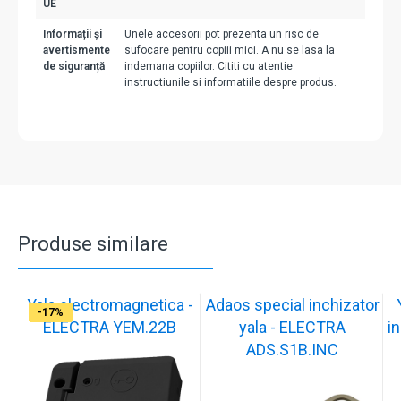
UE
Informații și
Unele accesorii pot prezenta un risc de
avertismente
sufocare pentru copiii mici. A nu se lasa la
de siguranță
indemana copiilor. Cititi cu atentie
instructiunile si informatiile despre produs.
Produse similare
Yala electromagnetica -
Adaos special inchizator
-17%
-17%
-17%
-17%
-17%
-17%
-17%
-17%
-17%
-17%
ELECTRA YEM.22B
yala - ELECTRA
in
ADS.S1B.INC