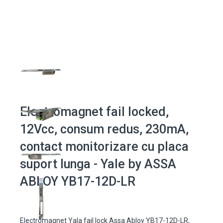
Electromagnet fail locked,
12Vcc, consum redus, 230mA,
contact monitorizare cu placa
suport lunga - Yale by ASSA
ABLOY YB17-12D-LR
Electromagnet Yala fail lock Assa Abloy YB17-12D-LR,