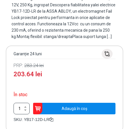
12V, 250 Kg, ingropat Descopera fiabilitatea yalei electrice
YB17-12D-LR de la ASSA ABLOY, un electromagnet Fail
Lock proiectat pentru performanta in orice aplicatie de
control acces. Functioneaza la 12Vcc cu un consum de
230 mA, oferind o rezistenta mecanica de pana la 250
kg.Montaj flexibil: stanga/dreaptaPlaca suport lunga […]
Garanție 24 luni
PRP:
283.24
lei
203.64
lei
În stoc
Cantitate
Adaugă în coș
Electromagnet
fail
SKU:
YB17-12D-LR
locked,