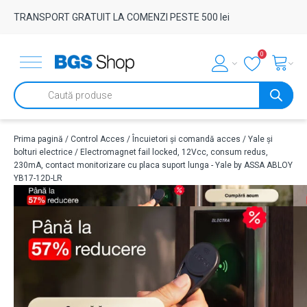
TRANSPORT GRATUIT LA COMENZI PESTE 500 lei
0
Products
search
Prima pagină
/
Control Acces
/
Încuietori și comandă acces
/
Yale și
bolturi electrice
/ Electromagnet fail locked, 12Vcc, consum redus,
230mA, contact monitorizare cu placa suport lunga - Yale by ASSA ABLOY
YB17-12D-LR