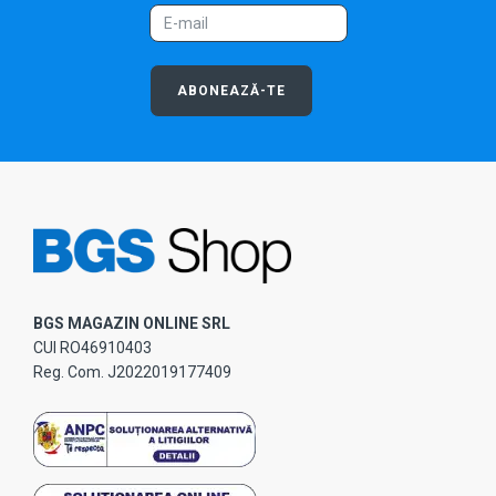
ABONEAZĂ-TE
BGS MAGAZIN ONLINE SRL
CUI RO46910403
Reg. Com. J2022019177409