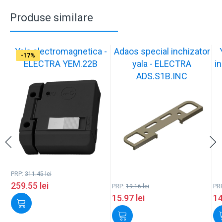
Produse similare
Yala electromagnetica -
Adaos special inchizator
-17%
-17%
-17%
-17%
-17%
-17%
-17%
-17%
-17%
-17%
ELECTRA YEM.22B
yala - ELECTRA
in
ADS.S1B.INC
PRP:
311.45
lei
259.55
lei
PRP:
19.16
lei
PR
15.97
lei
1