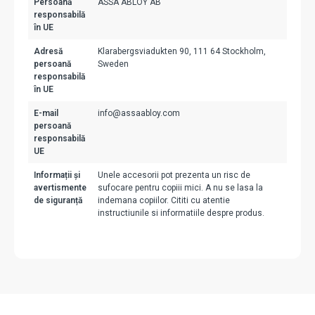
Persoană
ASSA ABLOY AB
responsabilă
în UE
Adresă
Klarabergsviadukten 90, 111 64 Stockholm,
persoană
Sweden
responsabilă
în UE
E-mail
info@assaabloy.com
persoană
responsabilă
UE
Informații și
Unele accesorii pot prezenta un risc de
avertismente
sufocare pentru copiii mici. A nu se lasa la
de siguranță
indemana copiilor. Cititi cu atentie
instructiunile si informatiile despre produs.