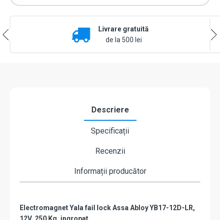
12Vcc,
consum
redus,
Livrare gratuită
230mA,
contact
de la 500 lei
monitorizare
cu
placa
suport
lunga
-
Yale
Descriere
by
ASSA
Specificații
ABLOY
YB17-
Recenzii
12D-
LR
Informații producător
Electromagnet Yala fail lock Assa Abloy YB17-12D-LR,
12V, 250 Kg, ingropat