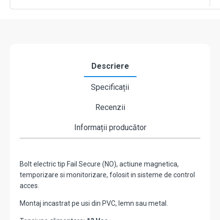
0-
3-
6
secunde,
monitorizare
CSL-
39-
Descriere
NO
Specificații
Recenzii
Informații producător
Bolt electric tip Fail Secure (NO), actiune magnetica,
temporizare si monitorizare, folosit in sisteme de control
acces.
Montaj incastrat pe usi din PVC, lemn sau metal.