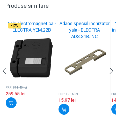
Produse similare
Yala electromagnetica -
Adaos special inchizator
-17%
-17%
-17%
-17%
-17%
-17%
-17%
-17%
-17%
-17%
ELECTRA YEM.22B
yala - ELECTRA
in
ADS.S1B.INC
PRP:
311.45
lei
259.55
lei
PRP:
19.16
lei
PR
15.97
lei
1