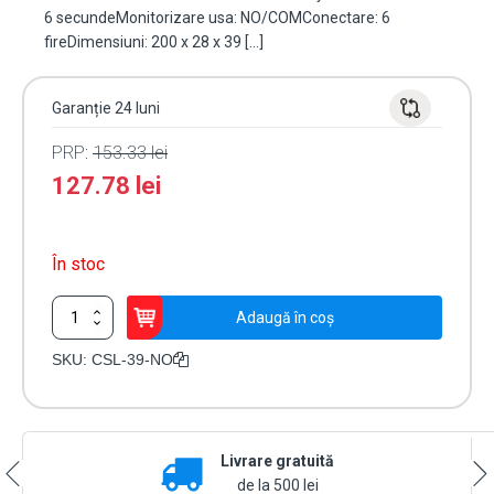
6 secundeMonitorizare usa: NO/COMConectare: 6
fireDimensiuni: 200 x 28 x 39 […]
Garanție 24 luni
PRP:
153.33
lei
127.78
lei
În stoc
Cantitate
Adaugă în coș
Bolt
electric
SKU:
CSL-39-NO
Fail
Secure
(NO),
12
Livrare gratuită
Vcc,
delay
de la 500 lei