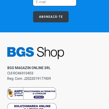
ABONEAZĂ-TE
BGS MAGAZIN ONLINE SRL
CUI RO46910403
Reg. Com. J2022019177409