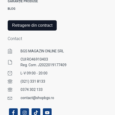
GARANȚIE PRODUSE
BLOG
Retragere din contract
Contact
BGS MAGAZIN ONLINE SRL
CUI RO46910403
Reg. Com. J2022019177409
L-V 09:00 - 20:00
(021) 331 8133
0374 302 133
contact@shopbgs.ro