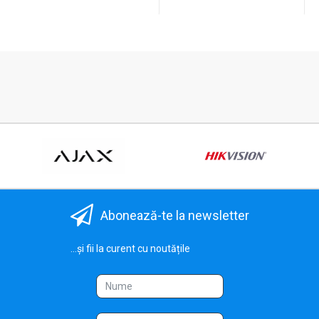
Abonează-te la newsletter
...și fii la curent cu noutățile