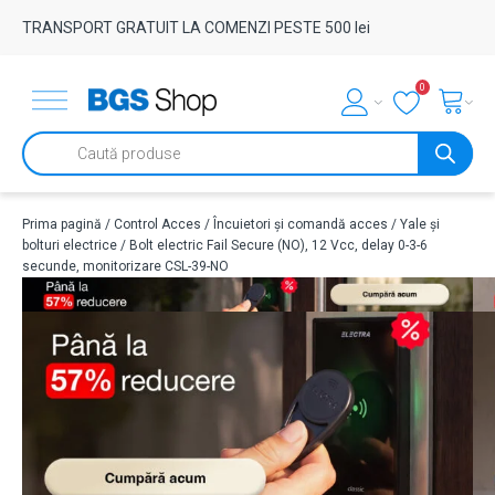
TRANSPORT GRATUIT LA COMENZI PESTE 500 lei
0
Products
search
Prima pagină
/
Control Acces
/
Încuietori și comandă acces
/
Yale și
bolturi electrice
/ Bolt electric Fail Secure (NO), 12 Vcc, delay 0-3-6
secunde, monitorizare CSL-39-NO