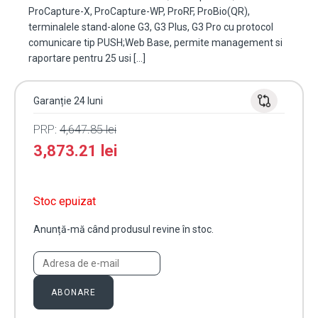
ProCapture-X, ProCapture-WP, ProRF, ProBio(QR),
terminalele stand-alone G3, G3 Plus, G3 Pro cu protocol
comunicare tip PUSH;Web Base, permite management si
raportare pentru 25 usi […]
Garanție 24 luni
PRP:
4,647.85
lei
3,873.21
lei
Stoc epuizat
Anunță-mă când produsul revine în stoc.
ABONARE