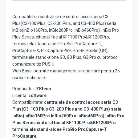
Compatibil cu centralele de control acces seria C3
Plus(C3-100 Plus, C3-200 Plus, and C3-400 Plus) seria
InBio(InBio160Pro, InBio260Pro, InBio460Pro), InBio Pro
Plus Series, cititorul facial KF1100 Pro&KF1200Pro,
terminalele stand-alone ProBio, ProCapture-T,
ProCapture-X, ProCapture-WP, ProRF, ProBio(QR),
terminalele stand-alone G3, G3 Plus, G3 Pro cu protocol
comunicare tip PUSH;
Web Base, permite management si raportare pentru 25
usi bidirectionale.
Producator:
ZKteco
Licenta:
software
Compatibilitate:
centralele de control acces seria C3
Plus(C3-100 Plus C3-200 Plus and C3-400 Plus) seria
InBio(InBio160Pro InBio260Pro InBio460Pro) InBio Pro
Plus Series cititorul facial KF1100 Pro&KF1200Pro
terminalele stand-alone ProBio ProCapture-T
ProCapture