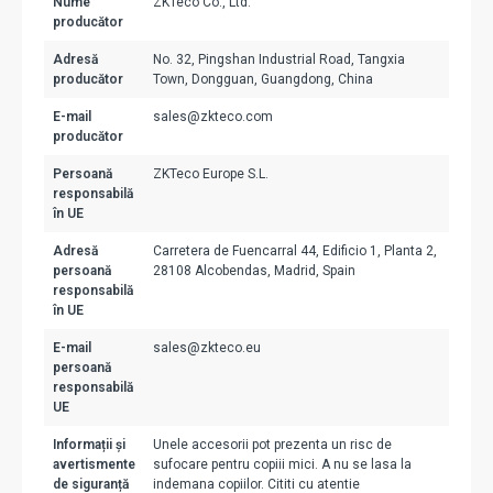
Nume
ZKTeco Co., Ltd.
producător
Adresă
No. 32, Pingshan Industrial Road, Tangxia
producător
Town, Dongguan, Guangdong, China
E-mail
sales@zkteco.com
producător
Persoană
ZKTeco Europe S.L.
responsabilă
în UE
Adresă
Carretera de Fuencarral 44, Edificio 1, Planta 2,
persoană
28108 Alcobendas, Madrid, Spain
responsabilă
în UE
E-mail
sales@zkteco.eu
persoană
responsabilă
UE
Informații și
Unele accesorii pot prezenta un risc de
avertismente
sufocare pentru copiii mici. A nu se lasa la
de siguranță
indemana copiilor. Cititi cu atentie