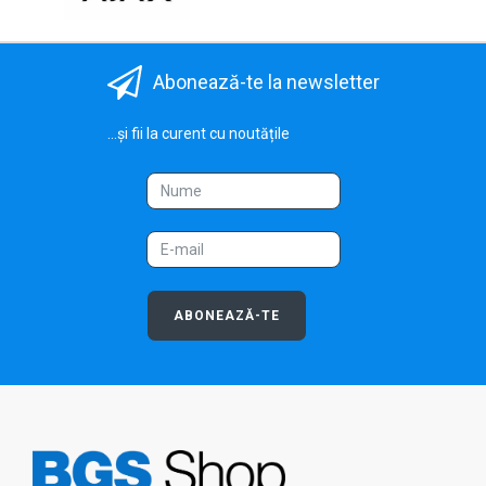
Abonează-te la newsletter
...și fii la curent cu noutățile
ABONEAZĂ-TE