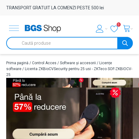
TRANSPORT GRATUIT LA COMENZI PESTE 500 lei
0
Products
search
Prima pagină
/
Control Acces
/
Software și accesorii
/
Licențe
software
/ Licenta ZKBioCVSecurity pentru 25 usi - ZKTeco SOF-ZKBIOCV-
25