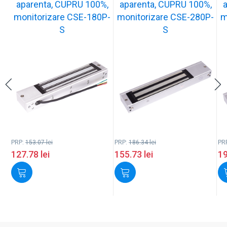
aparenta, CUPRU 100%,
aparenta, CUPRU 100%,
monitorizare CSE-180P-
monitorizare CSE-280P-
m
S
S
PRP:
153.07
lei
PRP:
186.34
lei
PR
127.78
lei
155.73
lei
1