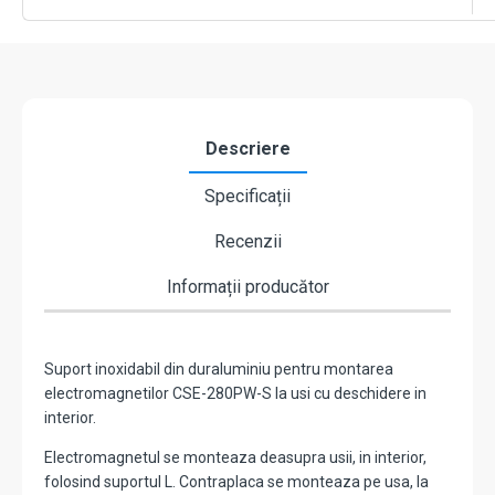
CSE-
280PW-
ZL
Descriere
Specificații
Recenzii
Informații producător
Suport inoxidabil din duraluminiu pentru montarea
electromagnetilor CSE-280PW-S la usi cu deschidere in
interior.
Electromagnetul se monteaza deasupra usii, in interior,
folosind suportul L. Contraplaca se monteaza pe usa, la