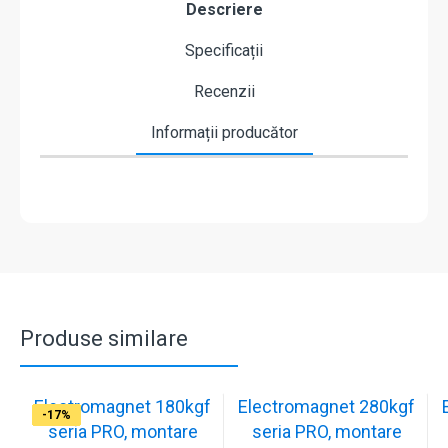
Descriere
Specificații
Recenzii
Informații producător
Produse similare
Electromagnet 180kgf
Electromagnet 280kgf
-17%
-16%
-17%
-17%
-17%
-17%
-17%
-17%
-17%
-17%
seria PRO, montare
seria PRO, montare