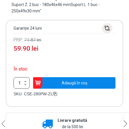
Suport Z: 2 buc - 180x46x46 mmSuport L: 1 buc -
250x49x30 mm"
Garanție 24 luni
PRP:
71.87
lei
59.90
lei
În stoc
Cantitate
Adaugă în coș
Suport
inoxidabil
SKU:
CSE-280PW-ZL
ZL
pt.
electromagnet
tip
Livrare gratuită
CSE-
280PW
de la 500 lei