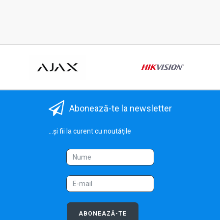
Abonează-te la newsletter
...și fii la curent cu noutățile
ABONEAZĂ-TE