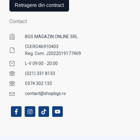
Retragere din contract
Contact
BGS MAGAZIN ONLINE SRL
CUI RO46910403
Reg. Com. J2022019177409
L-V 09:00 - 20:00
(021) 331 8133
0374 302 133
contact@shopbgs.ro