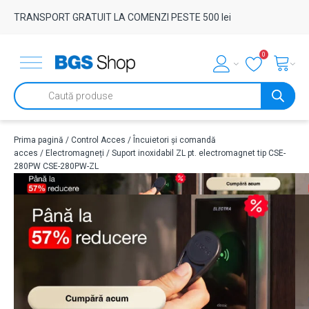
TRANSPORT GRATUIT LA COMENZI PESTE 500 lei
0
Products
search
Prima pagină
/
Control Acces
/
Încuietori și comandă
acces
/
Electromagneți
/ Suport inoxidabil ZL pt. electromagnet tip CSE-
280PW CSE-280PW-ZL