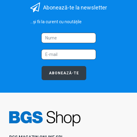
Abonează-te la newsletter
...și fii la curent cu noutățile
ABONEAZĂ-TE