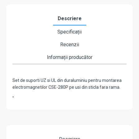
fara
rama
CSE-
Descriere
280P-
UZL
Specificații
Recenzii
Informații producător
Set de suporti UZ si UL din duraluminiu pentru montarea
electromagnetilor CSE-280P pe usi din sticla fara rama.
"