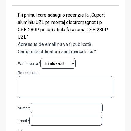
Fii primul care adaugi o recenzie la „Suport
aluminiu UZL pt. montaj electromagnet tip
CSE-280P pe usi sticla fara rama CSE-280P-
UZL”
Adresa ta de email nu va fi publicată.
Câmpurile obligatorii sunt marcate cu
*
Evaluarea ta
*
Recenzia ta
*
Nume
*
Email
*