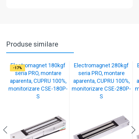
Produse similare
Electromagnet 180kgf
Electromagnet 280kgf
-17%
-16%
-17%
-17%
-17%
-17%
-17%
-17%
-17%
-17%
seria PRO, montare
seria PRO, montare
aparenta, CUPRU 100%,
aparenta, CUPRU 100%,
monitorizare CSE-180P-
monitorizare CSE-280P-
m
S
S