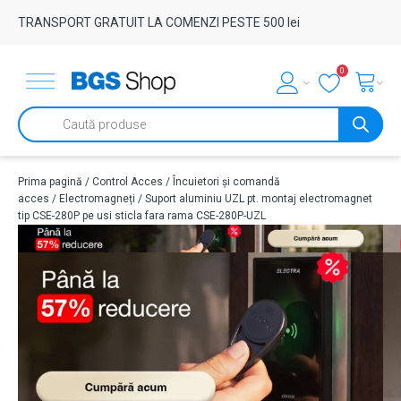
TRANSPORT GRATUIT LA COMENZI PESTE 500 lei
0
Products
search
Prima pagină
/
Control Acces
/
Încuietori și comandă
acces
/
Electromagneți
/ Suport aluminiu UZL pt. montaj electromagnet
tip CSE-280P pe usi sticla fara rama CSE-280P-UZL