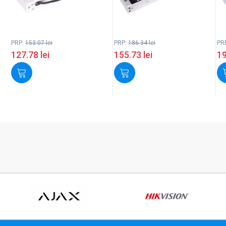
PRP:
153.07
lei
PRP:
186.34
lei
PR
127.78
lei
155.73
lei
1