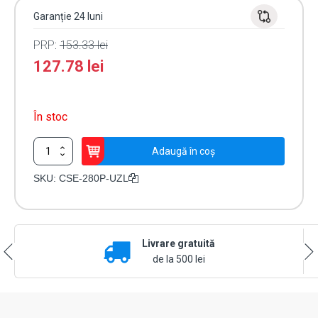
Garanție 24 luni
PRP:
153.33
lei
127.78
lei
În stoc
Cantitate
Adaugă în coș
Suport
aluminiu
SKU:
CSE-280P-UZL
UZL
pt.
montaj
electromagnet
Livrare gratuită
tip
CSE-
de la 500 lei
280P
pe
usi
sticla